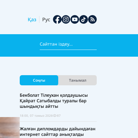
Қаз
Рус
Соңғы
Танымал
Бекболат Тілеухан қолдаушысы
Қайрат Сатыбалды туралы бар
шындықты айтты
18:00, 07 тамыз 2026
87
Жалған дипломдарды дайындаған
интернет сайттар анықталды