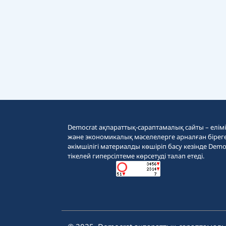
Democrat ақпараттық-сараптамалық сайты – еліміз
және экономикалық мәселелерге арналған бірег
әкімшілігі материалды көшіріп басу кезінде Demo
тікелей гиперсілтеме көрсетуді талап етеді.