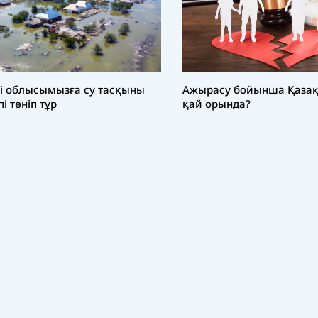
і облысымызға су тасқыны
Ажырасу бойынша Қазақ
пі төніп тұр
қай орында?