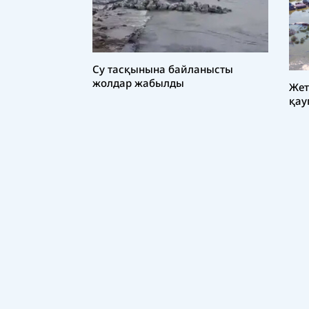
Су тасқынына байланысты
жолдар жабылды
Жет
қау