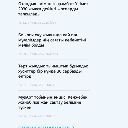
Отандық киім неге қымбат: Үкімет
2030 жылға дейінгі жоспарды
талқылады
15:32, 07 тамыз 2026
64
Биылғы оқу жылында қай пән
мұғалімдерінің сағаты көбейетіні
мәлім болды
15:00, 07 тамыз 2026
484
Төрт жылдық тыныштық бұзылды:
хуситтер бір күнде 30 сарбазды
өлтірді
14:31, 07 тамыз 2026
46
МузАрт тобының әншісі Кенжебек
Жанәбілов жан сақтау бөліміне
түскен
14:06, 07 тамыз 2026
83