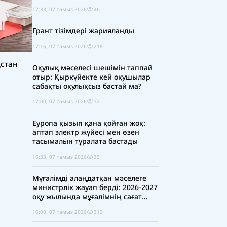
17:33, 07 тамыз 2026
46
Грант тізімдері жарияланды
17:16, 07 тамыз 2026
218
стан
Оқулық мәселесі шешімін таппай
отыр: Қыркүйекте кей оқушылар
сабақты оқулықсыз бастай ма?
17:00, 07 тамыз 2026
72
Еуропа қызып қана қойған жоқ:
аптап электр жүйесі мен өзен
тасымалын тұралата бастады
16:33, 07 тамыз 2026
39
Мұғалімді алаңдатқан мәселеге
министрлік жауап берді: 2026-2027
оқу жылында мұғалімнің сағат
жүктемесі қысқара ма?
16:00, 07 тамыз 2026
313