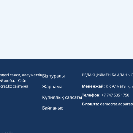
дегі саяси, әлеуметтік
РЕДАКЦИЯМЕН БАЙЛАНЫС
Біз туралы
ей жоба. Сайт
crat.kz сайтына
Жарнама
Мекенжай:
ҚР, Алматы қ.,
Телефон:
+7 747 535 1750
Құпиялық саясаты
E-пошта:
democrat.aqpara
Байланыс