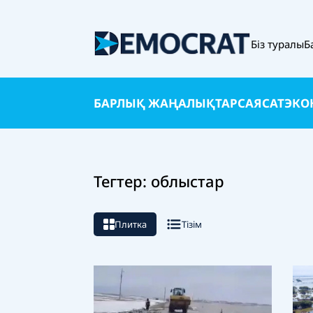
Біз туралы
Б
БАРЛЫҚ ЖАҢАЛЫҚТАР
САЯСАТ
ЭКО
Тегтер: облыстар
Плитка
Тізім