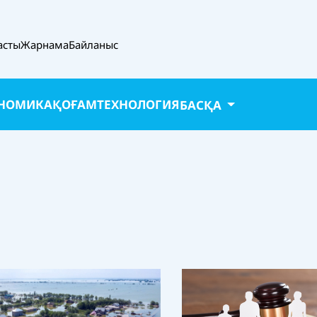
асты
Жарнама
Байланыс
НОМИКА
ҚОҒАМ
ТЕХНОЛОГИЯ
БАСҚА