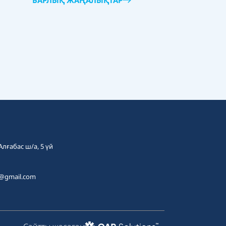
БАРЛЫҚ ЖАҢАЛЫҚТАР
 Алғабас ш/а, 5 үй
t@gmail.com