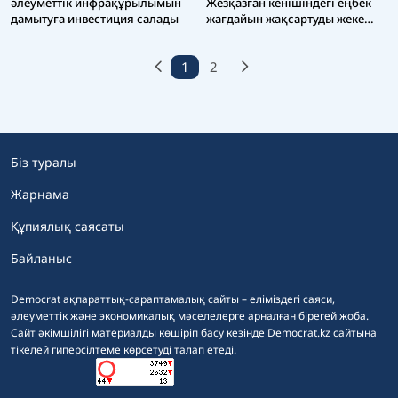
әлеуметтік инфрақұрылымын
Жезқазған кенішіндегі еңбек
дамытуға инвестиция салады
жағдайын жақсартуды жеке
бақылауына алды
1
2
Біз туралы
Жарнама
Құпиялық саясаты
Байланыс
Democrat ақпараттық-сараптамалық сайты – еліміздегі саяси,
әлеуметтік және экономикалық мәселелерге арналған бірегей жоба.
Сайт әкімшілігі материалды көшіріп басу кезінде Democrat.kz сайтына
тікелей гиперсілтеме көрсетуді талап етеді.