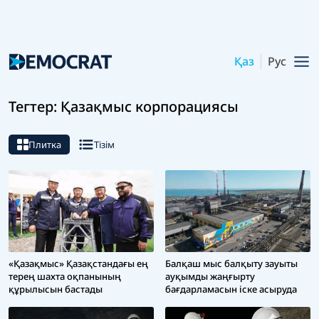
Қаз
Рус
Тегтер: Қазақмыс корпорациясы
Плитка
Тізім
«Қазақмыс» Қазақстандағы ең
Балқаш мыс балқыту зауыты
терең шахта оқпанының
ауқымды жаңғырту
құрылысын бастады
бағдарламасын іске асыруда