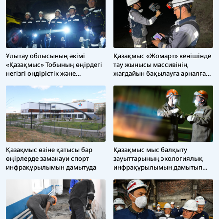
Ұлытау облысының әкімі
Қазақмыс «Жомарт» кенішінде
«Қазақмыс» Тобының өңірдегі
тау жынысы массивінің
негізгі өндірістік және
жағдайын бақылауға арналған
әлеуметтік нысандарымен
цифрлық мониторинг жүйесін
танысты
енгізуде
Қазақмыс өзіне қатысы бар
Қазақмыс мыс балқыту
өңірлерде заманауи спорт
зауыттарының экологиялық
инфрақұрылымын дамытуда
инфрақұрылымын дамытып
жатыр