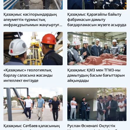
Қазақмыс кәсіпорындардың
Қазақмыс Қарағайлы байыту
әлеуметтік-тұрмыстық
фабрикасын дамыту
инфрақұрылымын жаңғыртуға
бағдарламасын жүзеге асыруда
2,4 млрд теңге бағыттады
«Қазақмыс» геологиялық
Қазақмыс ҚМЗ мен ТГМЗ-ны
барлау саласына жасанды
дамытудың басым бағыттарын
интеллект енгізуде
айқындады
Қазақмыс Сәтбаев қаласының
Руслан Өскенәлі Оңтүстік