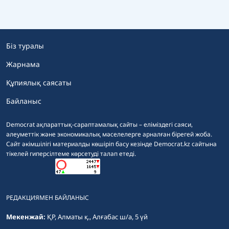
Біз туралы
Жарнама
Құпиялық саясаты
Байланыс
Democrat ақпараттық-сараптамалық сайты – еліміздегі саяси,
әлеуметтік және экономикалық мәселелерге арналған бірегей жоба.
Сайт әкімшілігі материалды көшіріп басу кезінде Democrat.kz сайтына
тікелей гиперсілтеме көрсетуді талап етеді.
РЕДАКЦИЯМЕН БАЙЛАНЫС
Мекенжай:
ҚР, Алматы қ., Алғабас ш/а, 5 үй