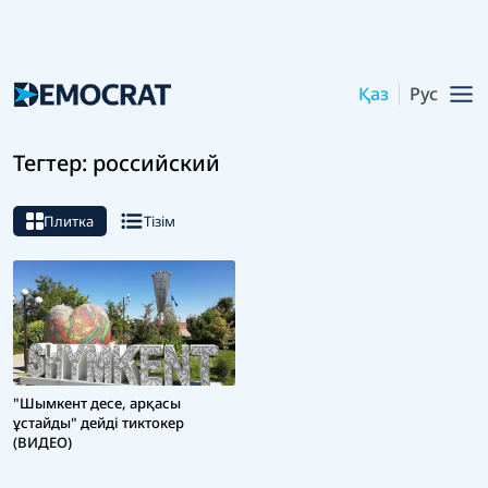
Қаз
Рус
Тегтер: российский
Плитка
Тізім
"Шымкент десе, арқасы
ұстайды" дейді тиктокер
(ВИДЕО)