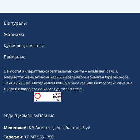
Біз туралы
Жарнама
Құпиялық саясаты
Байланыс
Democrat ақпараттық-сараптамалық сайты – еліміздегі саяси,
әлеуметтік және экономикалық мәселелерге арналған бірегей жоба.
Сайт әкімшілігі материалды көшіріп басу кезінде Democrat.kz сайтына
тікелей гиперсілтеме көрсетуді талап етеді.
РЕДАКЦИЯМЕН БАЙЛАНЫС
Мекенжай:
ҚР, Алматы қ., Алғабас ш/а, 5 үй
Телефон:
+7 747 535 1750