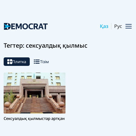
Қаз
Рус
Тегтер: сексуалдық қылмыс
Плитка
Тізім
Сексуалдық қылмыстар артқан