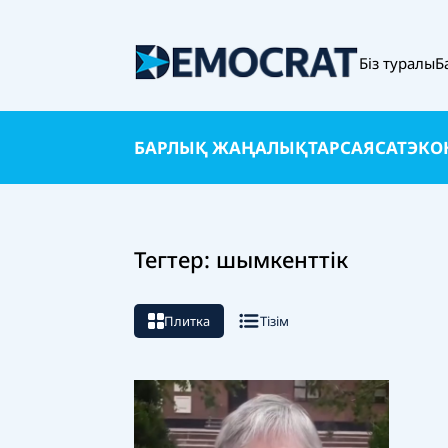
Біз туралы
Б
БАРЛЫҚ ЖАҢАЛЫҚТАР
САЯСАТ
ЭКО
Тегтер: шымкенттік
Плитка
Тізім