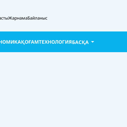
асты
Жарнама
Байланыс
НОМИКА
ҚОҒАМ
ТЕХНОЛОГИЯ
БАСҚА