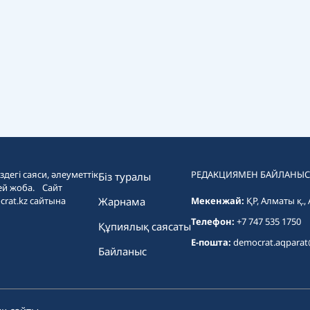
дегі саяси, әлеуметтік
РЕДАКЦИЯМЕН БАЙЛАНЫС
Біз туралы
ей жоба. Сайт
crat.kz сайтына
Жарнама
Мекенжай:
ҚР, Алматы қ.,
Телефон:
+7 747 535 1750
Құпиялық саясаты
E-пошта:
democrat.aqpara
Байланыс