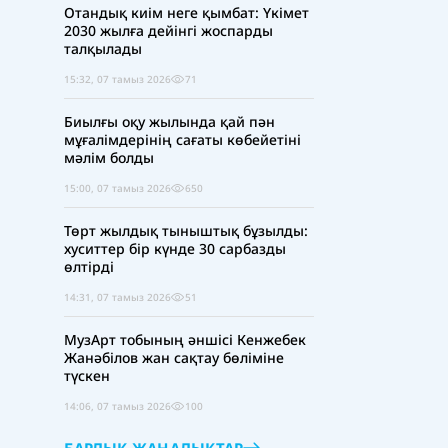
Отандық киім неге қымбат: Үкімет
2030 жылға дейінгі жоспарды
талқылады
15:32, 07 тамыз 2026
71
Биылғы оқу жылында қай пән
мұғалімдерінің сағаты көбейетіні
мәлім болды
15:00, 07 тамыз 2026
650
Төрт жылдық тыныштық бұзылды:
хуситтер бір күнде 30 сарбазды
өлтірді
14:31, 07 тамыз 2026
51
МузАрт тобының әншісі Кенжебек
Жанәбілов жан сақтау бөліміне
түскен
14:06, 07 тамыз 2026
100