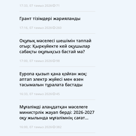
17:33, 07 тамыз 2026
71
Грант тізімдері жарияланды
17:16, 07 тамыз 2026
260
Оқулық мәселесі шешімін таппай
отыр: Қыркүйекте кей оқушылар
сабақты оқулықсыз бастай ма?
17:00, 07 тамыз 2026
98
Еуропа қызып қана қойған жоқ:
аптап электр жүйесі мен өзен
тасымалын тұралата бастады
16:33, 07 тамыз 2026
45
Мұғалімді алаңдатқан мәселеге
министрлік жауап берді: 2026-2027
оқу жылында мұғалімнің сағат
жүктемесі қысқара ма?
16:00, 07 тамыз 2026
382