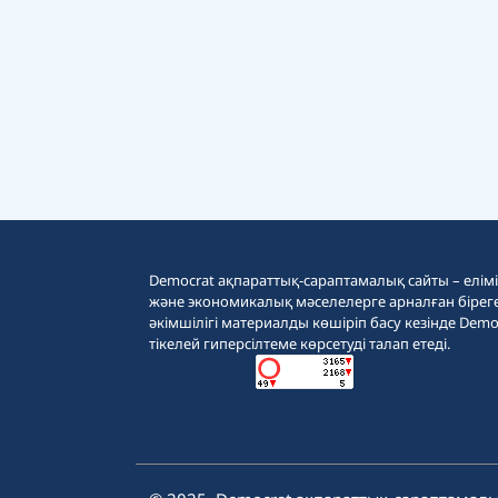
Democrat ақпараттық-сараптамалық сайты – еліміз
және экономикалық мәселелерге арналған бірег
әкімшілігі материалды көшіріп басу кезінде Demo
тікелей гиперсілтеме көрсетуді талап етеді.