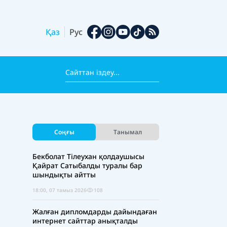
Қаз
Рус
Соңғы
Танымал
Бекболат Тілеухан қолдаушысы
Қайрат Сатыбалды туралы бар
шындықты айтты
18:00, 07 тамыз 2026
108
Жалған дипломдарды дайындаған
интернет сайттар анықталды