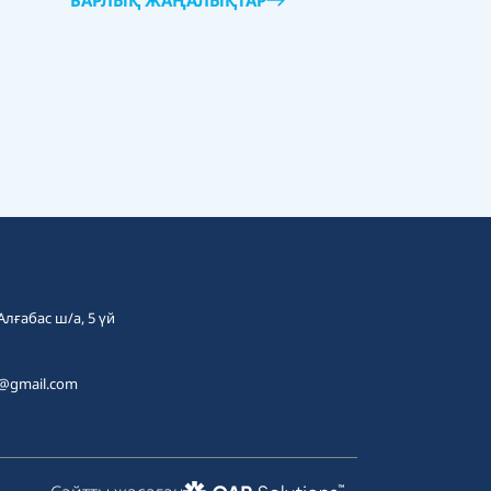
БАРЛЫҚ ЖАҢАЛЫҚТАР
 Алғабас ш/а, 5 үй
t@gmail.com