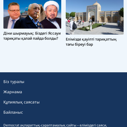
Діни шырмауық: Біздегі Яссауи
тариқаты қалай пайда болды?
Елімізде қауіпті тариқаттың
тағы біреуі бар
Біз туралы
Жарнама
Құпиялық саясаты
Байланыс
Democrat ақпараттық-сараптамалық сайты – еліміздегі саяси,