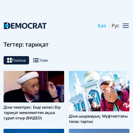
Қаз
Рус
Тегтер: тариқат
Плитка
Тізім
Діни текетірес: Енді келесі бір
тариқат мемлекеттен ақша
Діни шырмауық: Мүфтияттағы
сұрап отыр (ВИДЕО)
талас-тартыс