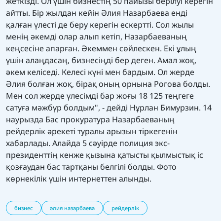
жеткізді. Ол үшін бизнестің 50 пайызы берілуі керегін
айтты. Бір жылдан кейін Әлия Назарбаева енді
қалған үлесті де беру керегін ескертті. Сол жылы
менің әкемді олар алып кетіп, Назарбаеваның
кеңсесіне апарған. Әкеммен сөйлескен. Екі ұлың
үшін алаңдасаң, бизнесіңді бер деген. Амал жоқ,
әкем келіседі. Келесі күні мен бардым. Ол жерде
Әлия болған жоқ, бірақ оның орнына Рогова болды.
Мен сол жерде үлесімді бар жоғы 18 125 теңгеге
сатуға мәжбүр болдым", - дейді Нұрлан Бимурзин. 14
наурызда Бас прокуратура Назарбаеваның
рейдерлік әрекеті туралы арызын тіркегенін
хабарлады. Алайда 5 сәуірде полиция экс-
президенттің кенже қызына қатысты қылмыстық іс
қозғаудан бас тартқаны белгілі болды. Фото
көрнекілік үшін интернеттен алынды.
бизнес
әлия назарбаева
рейдерлік