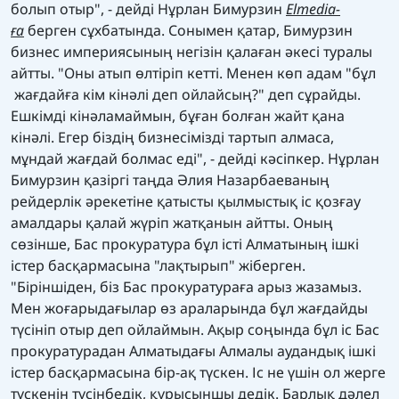
болып отыр", - дейді Нұрлан Бимурзин
Elmedia-
ға
берген сұхбатында. Сонымен қатар, Бимурзин
бизнес империясының негізін қалаған әкесі туралы
айтты. "Оны атып өлтіріп кетті. Менен көп адам "бұл
жағдайға кім кінәлі деп ойлайсың?" деп сұрайды.
Ешкімді кінәламаймын, бұған болған жайт қана
кінәлі. Егер біздің бизнесімізді тартып алмаса,
мұндай жағдай болмас еді", - дейді кәсіпкер. Нұрлан
Бимурзин қазіргі таңда Әлия Назарбаеваның
рейдерлік әрекетіне қатысты қылмыстық іс қозғау
амалдары қалай жүріп жатқанын айтты. Оның
сөзінше, Бас прокуратура бұл істі Алматының ішкі
істер басқармасына "лақтырып" жіберген.
"Біріншіден, біз Бас прокуратураға арыз жазамыз.
Мен жоғарыдағылар өз араларында бұл жағдайды
түсініп отыр деп ойлаймын. Ақыр соңында бұл іс Бас
прокуратурадан Алматыдағы Алмалы аудандық ішкі
істер басқармасына бір-ақ түскен. Іс не үшін ол жерге
түскенін түсінбедік, құрысыншы дедік. Барлық дәлел