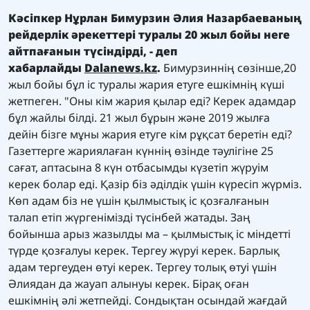
Кәсіпкер Нұрлан Бимурзин Әлия Назарбаеваның
рейдерлік әрекеттері туралы 20 жыл бойы неге
айтпағанын түсіндірді, - деп
хабарлайды
Dalanews.kz
.
Бимурзиннің сөзінше,20
жыл бойы бұл іс туралы жария етуге ешкімнің күші
жетпеген. "Оны кім жария қылар еді? Керек адамдар
бұл жайлы білді. 21 жыл бұрын және 2019 жылға
дейін бізге мұны жария етуге кім рұқсат беретін еді?
Газеттерге жариялаған күннің өзінде тәулігіне 25
сағат, аптасына 8 күн отбасымды күзетіп жүруім
керек болар еді. Қазір біз әділдік үшін күресіп жүрміз.
Көп адам біз не үшін қылмыстық іс қозғалғанын
талап етіп жүргенімізді түсінбей жатады. Заң
бойынша арыз жазылды ма – қылмыстық іс міндетті
түрде қозғалуы керек. Тергеу жүруі керек. Барлық
адам тергеуден өтуі керек. Тергеу толық өтуі үшін
Әлиядан да жауап алынуы керек. Бірақ оған
ешкімнің әлі жетпейді. Сондықтан осындай жағдай