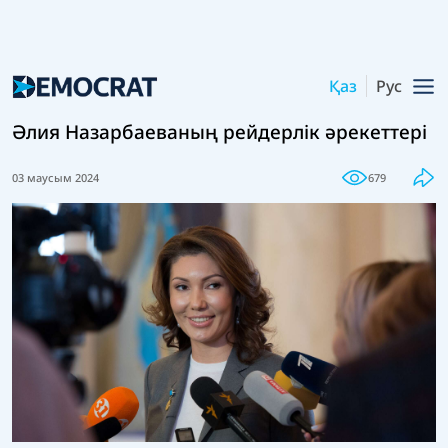
Қаз
Рус
Әлия Назарбаеваның рейдерлік әрекеттері
03 маусым 2024
679