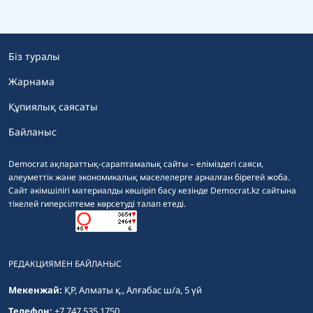
Біз туралы
Жарнама
Құпиялық саясаты
Байланыс
Democrat ақпараттық-сараптамалық сайты – еліміздегі саяси,
әлеуметтік және экономикалық мәселелерге арналған бірегей жоба.
Сайт әкімшілігі материалды көшіріп басу кезінде Democrat.kz сайтына
тікелей гиперсілтеме көрсетуді талап етеді.
РЕДАКЦИЯМЕН БАЙЛАНЫС
Мекенжай:
ҚР, Алматы қ., Алғабас ш/а, 5 үй
Телефон:
+7 747 535 1750