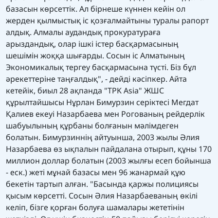
базасын көрсеттік. Ал бірнеше күннен кейін ол
жерден қылмыстық іс қозғалмайтыны туралы рапорт
алдық. Алмалы аудандық прокуратураға
арыздандық, олар ішкі істер басқармасының
шешімін жоққа шығарды. Сосын іс Алматының
Экономикалық тергеу басқармасына түсті. Біз бұл
әрекеттеріне таңғалдық", - дейді кәсіпкер. Айта
кетейік, биыл 28 ақпанда "TPK Asia" ЖШС
құрылтайшысы Нұрлан Бимурзин серіктесі Мегдат
Қалиев екеуі Назарбаева мен Рогованың рейдерлік
шабуылының құрбаны болғанын мәлімдеген
болатын. Бимурзиннің айтуынша, 2003 жылы Әлия
Назарбаева өз ықпалын пайдалана отырып, құны 170
миллион доллар болатын (2003 жылғы есеп бойынша
- еск.) жеті мұнай базасы мен 96 жанармай құю
бекетін тартып алған. "Басында қаржы полициясы
қысым көрсетті. Сосын Әлия Назарбаеваның өкілі
келіп, бізге қорған болуға шамалары жететінін