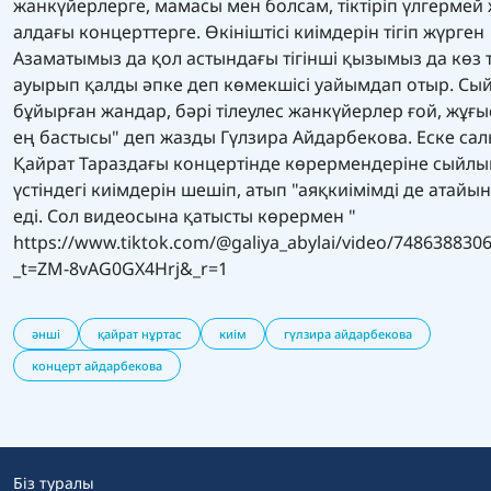
жанкүйерлерге, мамасы мен болсам, тіктіріп үлгерме
алдағы концерттерге. Өкініштісі киімдерін тігіп жүрген
Азаматымыз да қол астындағы тігінші қызымыз да көз 
ауырып қалды әпке деп көмекшісі уайымдап отыр. Сы
бұйырған жандар, бәрі тілеулес жанкүйерлер ғой, жұғ
ең бастысы" деп жазды Гүлзира Айдарбекова. Еске сал
Қайрат Тараздағы концертінде көрермендеріне сыйлы
үстіндегі киімдерін шешіп, атып "аяқкиімімді де атайын
еді. Сол видеосына қатысты көрермен "
https://www.tiktok.com/@galiya_abylai/video/748638830
_t=ZM-8vAG0GX4Hrj&_r=1
әнші
қайрат нұртас
киім
гүлзира айдарбекова
концерт айдарбекова
Біз туралы