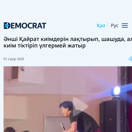
Қаз
Рус
Әнші Қайрат киімдерін лақтырып, шашуда, а
киім тіктіріп үлгермей жатыр
01 сәуір 2025