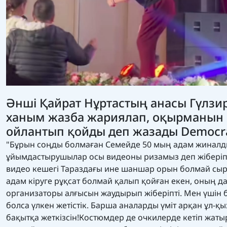
Әнші Қайрат Нұртастың анасы Гүлзи
ханым жазба жариялап, оқырманын
ойлантып қойды деп жазады
Democra
"Бұрын соңды болмаған Семейде 50 мың адам жиналд
ұйымдастырушылар осы видеоны ризамыз деп жіберіпті
видео кешегі Тараздағы ине шаншар орын болмай сырт
адам кіруге рұқсат болмай қалып қойған екен, оның д
организаторы алғысын жаудырып жіберіпті. Мен үшін 
болса үлкен жетістік. Барша аналарды үміт арқан ұл-қ
бақытқа жеткізсін!Костюмдер де очкилерде кетіп жаты