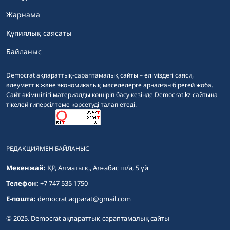
Жарнама
Құпиялық саясаты
Байланыс
Democrat ақпараттық-сараптамалық сайты – еліміздегі саяси,
әлеуметтік және экономикалық мәселелерге арналған бірегей жоба.
Сайт әкімшілігі материалды көшіріп басу кезінде Democrat.kz сайтына
тікелей гиперсілтеме көрсетуді талап етеді.
РЕДАКЦИЯМЕН БАЙЛАНЫС
Мекенжай:
ҚР, Алматы қ., Алғабас ш/а, 5 үй
Телефон:
+7 747 535 1750
E-пошта:
democrat.aqparat@gmail.com
© 2025. Democrat ақпараттық-сараптамалық сайты