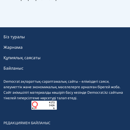
Біз туралы
Жарнама
Құпиялық саясаты
Байланыс
Democrat ақпараттық-сараптамалық сайты – еліміздегі саяси,
әлеуметтік және экономикалық мәселелерге арналған бірегей жоба.
Сайт әкімшілігі материалды көшіріп басу кезінде Democrat.kz сайтына
тікелей гиперсілтеме көрсетуді талап етеді.
РЕДАКЦИЯМЕН БАЙЛАНЫС