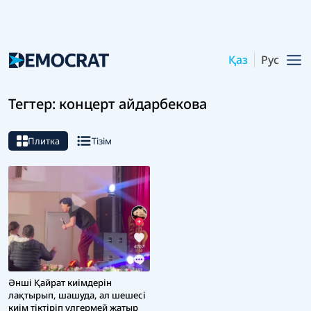
Қаз
Рус
Тегтер: концерт айдарбекова
Плитка
Тізім
Әнші Қайрат киімдерін
лақтырып, шашуда, ал шешесі
киім тіктіріп үлгермей жатыр