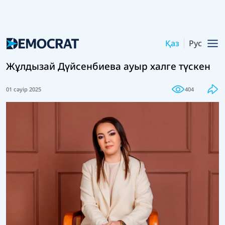
Қаз
Рус
Жұлдызай Дүйсенбиева ауыр халге түскен
01 сәуір 2025
404