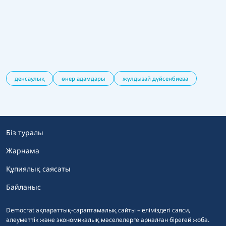
денсаулық
өнер адамдары
жұлдызай дүйсенбиева
Біз туралы
Жарнама
Құпиялық саясаты
Байланыс
Democrat ақпараттық-сараптамалық сайты – еліміздегі саяси,
әлеуметтік және экономикалық мәселелерге арналған бірегей жоба.