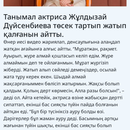
Танымал актриса Жұлдызай
Дүйсенбиева төсек тартып жатып
қалғанын айтты.
Өнер иесі видео жариялап, денсаулығына алаңдап
жатқан ағайынға алғыс айтты. “Мұратжан, рақмет.
Ауырып, жүре алмай қоштасып келіп едім. Жүре
алмаймын деп те ойлағанмын. Мұрат жүргізіп
жіберді. Жатып алып сөйледі демеңіздер, осылай
жата тұру керек екен. Шыдай алмай
жақсарғаныммен бөлісіп жатырмын. Жақсы болып
қалдым. Қолың дерт көрмесін, Алла разы болсын!", –
деді ол. Айта кетейік, актриса өзіне жабысқан дертті
сипаттап, екінші бас сияқты түйін пайда болғанын
айтқан еді. “Бұл бір түсініксіз ауру болды өзі.
Дәрігерлер бұл жаман ауру деді. Басымның артқы
жағынан түйін шықты, екінші бас сияқты болып