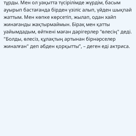
тұрды. Мен ол уақытта түсірілімде жүрдім, басым
ауырып бастағанда бірден үзіліс алып, үйден шықпай
жаттым. Мен көпке көрсетіп, жылап, одан хайп
жинағанды жақтырмаймын. Бірақ мен қатты
уайымдадым, өйткені маған дәрігерлер "өлесің" деді.
"Болды, өлесіз, құлақтың артынан бірнәрселер
жиналған" деп әбден қорқытты”, – деген еді актриса.