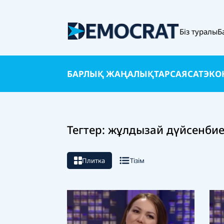
Біз туралы
Б
БАРЛЫҚ ЖАҢАЛЫҚТАР
САЯСАТ
ЭКО
Тегтер: жұлдызай дүйсенби
Плитка
Тізім