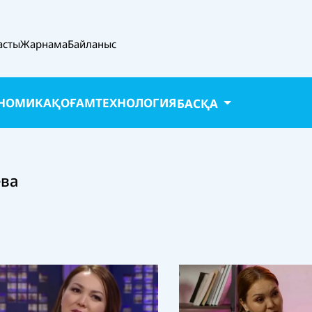
асты
Жарнама
Байланыс
НОМИКА
ҚОҒАМ
ТЕХНОЛОГИЯ
БАСҚА
ева