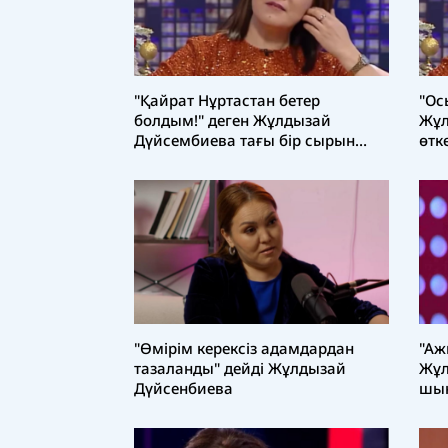
"Ос
"Қайрат Нұртастан бетер
Жұл
болдым!" деген Жұлдызай
өтк
Дүйсембиева тағы бір сырын
сал
ашты
"Өмірім керексіз адамдардан
"Аж
тазаланды" дейді Жұлдызай
Жұл
Дүйсенбиева
шын