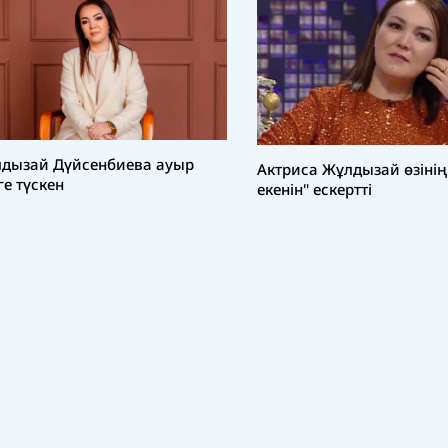
дызай Дүйсенбиева ауыр
Актриса Жұлдызай өзінің
ге түскен
екенін" ескертті