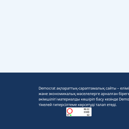
Democrat ақпараттық-сараптамалық сайты – еліміз
және экономикалық мәселелерге арналған бірег
әкімшілігі материалды көшіріп басу кезінде Demo
тікелей гиперсілтеме көрсетуді талап етеді.