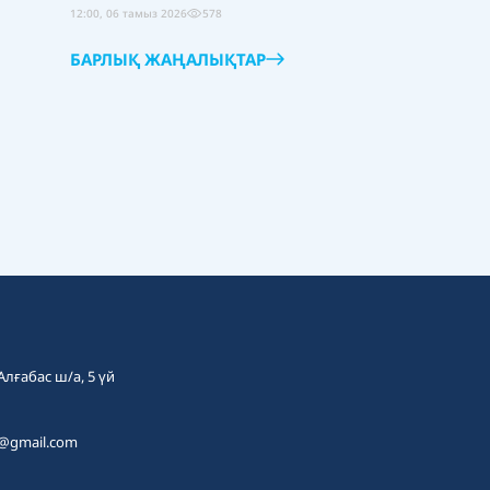
12:00, 06 тамыз 2026
578
БАРЛЫҚ ЖАҢАЛЫҚТАР
 Алғабас ш/а, 5 үй
t@gmail.com