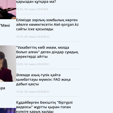
қарыздан құтқара ма?
15:30, 06 тамыз 2026
8
Елімізде зорлық-зомбылық көрген
әйелге көмектесетін Aiel-qorgan.kz
"Мені
сайты іске қосылады
15:10, 06 тамыз 2026
22
"Уахабиттің көбі имам, молда
болып алған" деген діндар сұмдық
деректерді айтты
15:00, 06 тамыз 2026
51
Әлемде азық-түлік қайта
қымбаттауы мүмкін: FAO жаңа
дабыл қақты
ара
14:30, 06 тамыз 2026
21
Құдайберген Бекіштің "біртүрлі
видеосы" жұртты қыран-топан
күлкіге қарық қылды