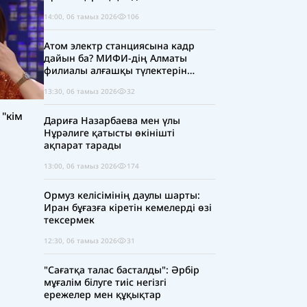
14:00, 06 тамыз 2026
106
Атом электр станциясына кадр
дайын ба? МИФИ-дің Алматы
филиалы алғашқы түлектерін
шығарды
13:30, 06 тамыз 2026
32
 "кім
Дариға Назарбаева мен үлы
Нұрәлиге қатысты өкінішті
ақпарат тарады
13:00, 06 тамыз 2026
174
Ормуз келісімінің даулы шарты:
Иран бұғазға кіретін кемелерді өзі
тексермек
12:30, 06 тамыз 2026
31
"Сағатқа талас басталды": Әрбір
мұғалім білуге тиіс негізгі
ережелер мен құқықтар