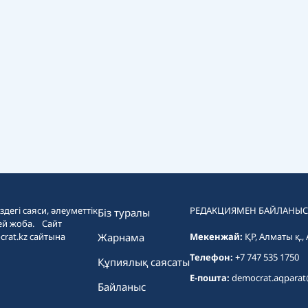
дегі саяси, әлеуметтік
РЕДАКЦИЯМЕН БАЙЛАНЫС
Біз туралы
ей жоба. Сайт
crat.kz сайтына
Жарнама
Мекенжай:
ҚР, Алматы қ.,
Телефон:
+7 747 535 1750
Құпиялық саясаты
E-пошта:
democrat.aqpara
Байланыс