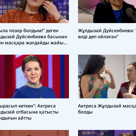
Жұлдызай Дүйсенбиева: 
ыла позор болдым!" деген
өлді деп ойлаған"
дызай Дүйсенбиева басынан
ен масқара жағдайды жайып
ды
ырасып кеткен": Актриса
Актриса Жұлдызай масқ
дызай отбасына қатысты
болды
дығын айтты