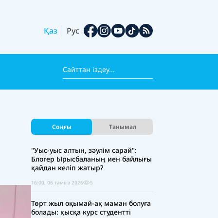
Қаз
Рус
Соңғы
Танымал
"Уыс-уыс алтын, зәулім сарай":
Блогер Ырысбаланың иен байлығы
қайдан келіп жатыр?
16:00, 06 тамыз 2026
5
Төрт жыл оқымай-ақ маман болуға
болады: қысқа курс студентті