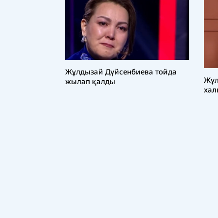
Жұлдызай Дүйсенбиева тойда
Жұл
жылап қалды
хал