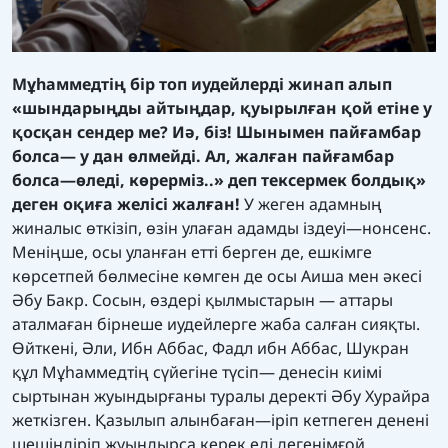
Мұһаммедтің бір топ иудейлерді жинап алып
«шындарыңды айтыңдар, қуырылған қой етіне у
қосқан сендер ме? Иә, біз! Шынымен пайғамбар
болса— у дан өлмейді. Ал, жалған пайғамбар
болса—өледі, көрерміз..» деп тексермек болдық»
деген оқиға желісі жалған!
У жеген адамның
жиналыс өткізіп, өзін улаған адамды іздеуі—нонсенс.
Меніңше, осы уланған етті берген де, ешкімге
көрсетпей бөлмесіне көмген де осы Аиша мен әкесі
Әбу Бакр. Сосын, өздері қылмыстарын — аттары
аталмаған бірнеше иудейлерге жаба салған сияқты.
Өйткені, Әли, Ибн Аббас, Фадл ибн Аббас, Шукран
құл Мұһаммедтің сүйегіне түсіп— денесін киімі
сыртынан жуындырғаны туралы деректі Әбу Хурайра
жеткізген. Қазылып алынбаған—іріп кетпеген денені
шешіндіріп жуындырса керек еді дегенімғой.