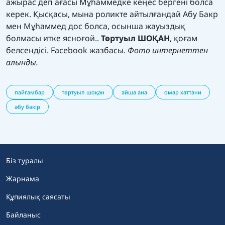
ажырас деп ағасы Мұһаммедке кеңес бергені болса
керек. Қысқасы, мына роликте айтылғандай Абу Бакр
мен Мұһаммед дос болса, осынша жауыздық
болмасы итке ясноғой..
Төртуыл ШОҚАН
, қоғам
белсендісі. Facebook жазбасы.
Фото интернеттен
алынды.
пайғамбар
төртуыл шоқан
айша ана
омар хаттани
әбу бәкір
Біз туралы
Жарнама
Құпиялық саясаты
Байланыс