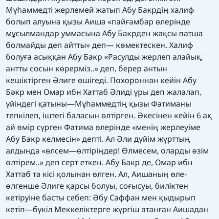
Мұһаммедті жерлемей жатып Абу Бакрдің халиф
болып алуына қызы Аиша «пайғамбар өлерінде
мұсылмандар уммасына Абу Бакрден жақсы патша
болмайды деп айтты» деп— көмектескен. Халиф
болуға асыққан Абу Бакр «Расулды жерлеп алайық,
антты сосын көрерміз..» деп, берер антын
кешіктірген Әлиге өшігеді. Похороннан кейін Абу
Бәкр мен Омар ибн Хаттаб Әлиді ұры деп жалалап,
үйіндегі қатыны—Мұһаммедтің қызы Фатиманы
тепкілеп, іштегі баласын өлтірген. Әкесінен кейін 6 ақ
ай өмір сүрген Фатима өлерінде «менің жерлеуіме
Абу Бакр келмесін» депті. Ал Әли дүйім жұрттың
алдында «өлсем—өлтіріңдер! Өлмесем, оларды өзім
өлтірем..» деп серт еткен. Абу Бакр де, Омар ибн
Хаттаб та кісі қолынан өлген. Ал, Аишаның өле-
өлгенше Әлиге қарсы болуы, соғысуы, биліктен
кетіруіне басты себеп: Әбу Саффан мен қыдырып
кетіп—бүкіл Меккеліктерге жүргіш атанған Аишадан