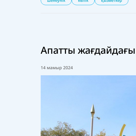
шенеунік
көлік
қызметкер
Апатты жағдайдағы 
14 мамыр 2024