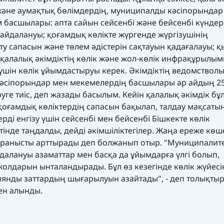
әне аумақтық бөлімдердің, муниципалды кәсіпорындар
 басшылары: апта сайын сейсенбі және бейсенбі күндер
 пайдалануы; қоғамдық көлікте жүргенде жүргізушінің
у сапасын және төлем әдістерін сақтауын қадағалауы; қ
; қалалық әкімдіктің көлік және жол-көлік инфрақұрылы
 үшін көлік ұйымдастыруы керек. Әкімдіктің ведомствол
кәсіпорындар мен мекемелердің басшылары әр айдың 25
уге тиіс, деп жазады басылым. Кейін қалалық әкімдік бұ
оғамдық көліктердің сапасын бақылап, талдау мақсаты
ерді енгізу үшін сейсенбі мен бейсенбі Бішкекте көлік
інде таңдалды, дейді әкімшіліктегілер. Жаңа ереже көш
 сұранысты арттырады деп болжанып отыр. "Муниципалит
далануы азаматтар мен басқа да ұйымдарға үлгі болып,
жолдарын ынталандырады. Бұл өз кезегінде көлік жүйесі
янды заттардың шығарылуын азайтады", - деп толықты
ден алынды.