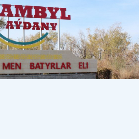
іарал кентіндегі жарылған қабырғаларынан дала
ысты түсініктеме берді
деп хабарлайды
AZ.NUR.KZ
-ке сілтеме жасап.
Апатты жағдайдағы мек