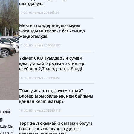
шыңдалуда
17:30, 06 тамыз 2026
34
Мектеп пәндерінің мазмұны
жасанды интеллект бағытында
жаңартылуда
17:00, 06 тамыз 2026
107
Үкімет СҚО ауылдарын сумен
қамтуға қайтарылған активтер
есебінен 2,7 млрд теңге бөлді
16:30, 06 тамыз 2026
45
"Уыс-уыс алтын, зәулім сарай":
Блогер Ырысбаланың иен байлығы
қайдан келіп жатыр?
16:00, 06 тамыз 2026
115
 екі
g
Төрт жыл оқымай-ақ маман болуға
асшысы
болады: қысқа курс студентті
імдігі
қарыздан құтқара ма?