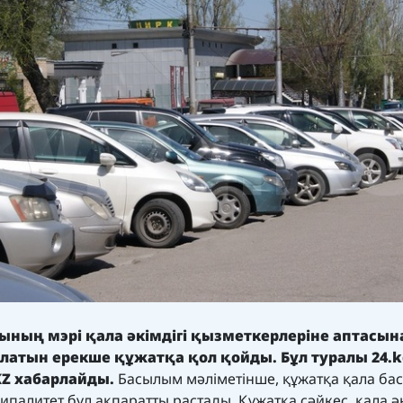
ның мэрі қала әкімдігі қызметкерлеріне аптасына
алатын ерекше құжатқа қол қойды. Бұл туралы 24.k
KZ хабарлайды.
Басылым мәліметінше, құжатқа қала б
алитет бұл ақпаратты растады. Құжатқа сәйкес, қала әк