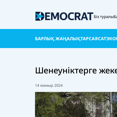
Біз туралы
Б
БАРЛЫҚ ЖАҢАЛЫҚТАР
САЯСАТ
ЭКО
Шенеуніктерге жек
14 мамыр 2024