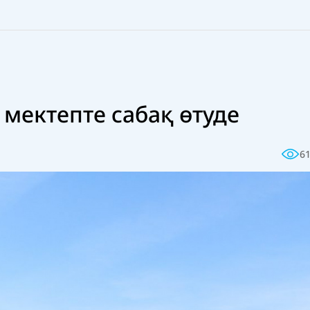
мектепте сабақ өтуде
6