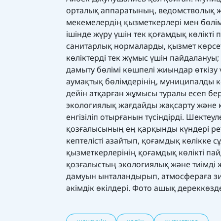
орталық аппаратының, ведомстволық ж
мекемелердің қызметкерлері мен бөлім
ішінде жүру үшін тек қоғамдық көлікті
санитарлық нормаларды, қызмет көрсет
көліктерді тек жұмыс үшін пайдалануы
дамыту бөлімі көшпелі жиындар өткізу
аумақтық бөлімдерінің, муниципалды 
дейін атқарған жұмысы туралы есеп бер
экологиялық жағдайды жақсарту және қ
енгізіліп отырғанын түсіндірді. Шектеул
қозғалысының ең қарқынды күндері рет
кептелісті азайтып, қоғамдық көлікке
қызметкерлерінің қоғамдық көлікті пай
қозғалыстың экологиялық және тиімді 
дамуын ынталандырып, атмосфераға зи
әкімдік өкілдері. Фото ашық дереккөз