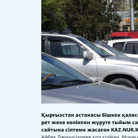
Қырғызстан астанасы Бішкек қаласы
рет жеке көлікпен жүруге тыйым с
сайтына сілтеме жасаған KAZ.NUR.
Айбек Джунушалиев қол қойған. Муницип