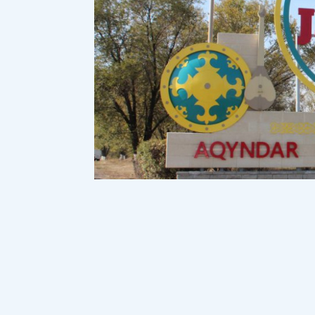
Алматы облысының әкімдігі Еңбекш
көрінетін мектептің жай-күйіне қат
Democrat.kz.
ақпараттық порталы
K