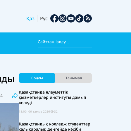
Қаз
Рус
лды
Соңғы
Танымал
Қазақстанда әлеуметтік
34
қызметкерлер институты дамып
келеді
18:00, 06 тамыз 2026
32
Қазақстандық колледж студенттері
халықаралық деңгейде кәсіби