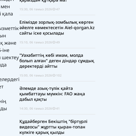
 мен
15:30, 06 тамыз 2026
47
і қала
Елімізде зорлық-зомбылық көрген
әйелге көмектесетін Aiel-qorgan.kz
ызметтік
сайты іске қосылады
мын
ық және
15:10, 06 тамыз 2026
49
-іне
"Уахабиттің көбі имам, молда
л шектеу
болып алған" деген діндар сұмдық
нда
деректерді айтты
15:00, 06 тамыз 2026
102
елердегі
ет
Әлемде азық-түлік қайта
қымбаттауы мүмкін: FAO жаңа
дабыл қақты
нің
рды
14:30, 06 тамыз 2026
41
Құдайберген Бекіштің "біртүрлі
видеосы" жұртты қыран-топан
күлкіге қарық қылды