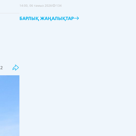
14:00, 06 тамыз 2026
134
БАРЛЫҚ ЖАҢАЛЫҚТАР
Соңғы
Танымал
Қазақстанда әлеуметтік
12
қызметкерлер институты дамып
келеді
18:00, 06 тамыз 2026
32
Қазақстандық колледж студенттері
халықаралық деңгейде кәсіби
шыңдалуда
17:30, 06 тамыз 2026
34
Мектеп пәндерінің мазмұны
жасанды интеллект бағытында