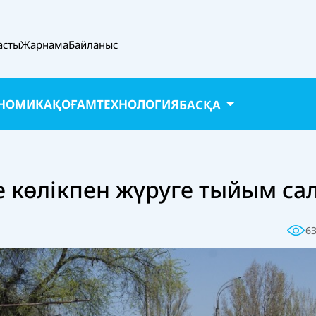
асты
Жарнама
Байланыс
НОМИКА
ҚОҒАМ
ТЕХНОЛОГИЯ
БАСҚА
е көлікпен жүруге тыйым са
6