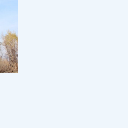
жаңартылуда
17:00, 06 тамыз 2026
107
Үкімет СҚО ауылдарын сумен
қамтуға қайтарылған активтер
есебінен 2,7 млрд теңге бөлді
16:30, 06 тамыз 2026
45
"Уыс-уыс алтын, зәулім сарай":
Блогер Ырысбаланың иен байлығы
қайдан келіп жатыр?
16:00, 06 тамыз 2026
115
Төрт жыл оқымай-ақ маман болуға
болады: қысқа курс студентті
қарыздан құтқара ма?
15:30, 06 тамыз 2026
47
Елімізде зорлық-зомбылық көрген
теп
әйелге көмектесетін Aiel-qorgan.kz