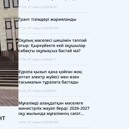
17:33, 07 тамыз 2026
45
Грант тізімдері жарияланды
17:16, 07 тамыз 2026
205
Оқулық мәселесі шешімін таппай
отыр: Қыркүйекте кей оқушылар
сабақты оқулықсыз бастай ма?
17:00, 07 тамыз 2026
71
Еуропа қызып қана қойған жоқ:
аптап электр жүйесі мен өзен
тасымалын тұралата бастады
16:33, 07 тамыз 2026
37
Мұғалімді алаңдатқан мәселеге
министрлік жауап берді: 2026-2027
оқу жылында мұғалімнің сағат
нт
жүктемесі қысқара ма?
16:00, 07 тамыз 2026
296