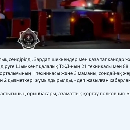
олық сөндірілді. Зардап шеккендер мен қаза тапқандар ж
өндіруге Шымкент қалалық ТЖД-ның 21 техникасы мен 88
орталығының 1 техникасы және 3 маманы, сондай-ақ жерг
н 2 қызметкері жұмылдырылды, - деп жазылған хабарла
стығының орынбасары, азаматтық қорғау полковнигі Б