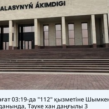
ғат 03:19-да "112" қызметіне Шымке
анында, Тәуке хан даңғылы 3