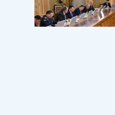
Фото: Ақорда
Президент Қасым-Жомарт Тоқаевтың тө
кеңес өтті.
Кеңеске Премьер-министр Олжас Бектен
мүшелері, орталық мемлекеттік органд