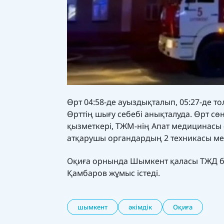
Өрт 04:58-де ауыздықталып, 05:27-де т
Өрттің шығу себебі анықталуда. Өрт с
қызметкері, ТЖМ-нің Апат медицинасы 
атқарушы органдардың 2 техникасы ме
Оқиға орнында Шымкент қаласы ТЖД ба
Қамбаров жұмыс істеді.
шымкент
әкімдік
Оқиға