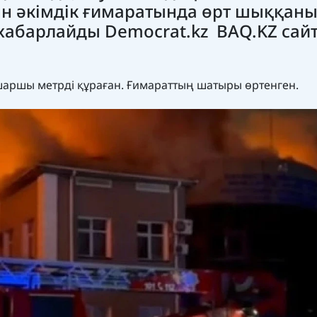
н әкімдік ғимаратында өрт шыққан
п хабарлайды Democrat.kz BAQ.KZ сай
 шаршы метрді құраған. Ғимараттың шатыры өртенген.