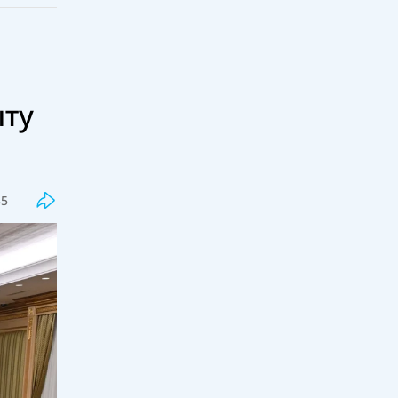
ыту
Соңғы
Танымал
Бекболат Тілеухан қолдаушысы
Қайрат Сатыбалды туралы бар
шындықты айтты
35
18:00, 07 тамыз 2026
86
Жалған дипломдарды дайындаған
интернет сайттар анықталды
17:33, 07 тамыз 2026
45
Грант тізімдері жарияланды
17:16, 07 тамыз 2026
205