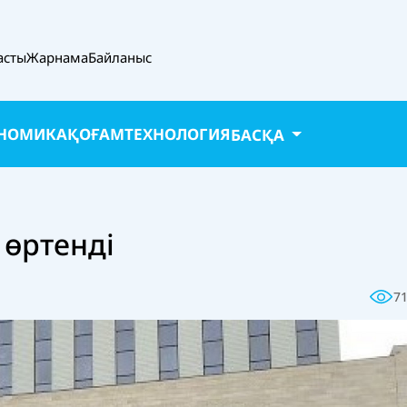
асты
Жарнама
Байланыс
НОМИКА
ҚОҒАМ
ТЕХНОЛОГИЯ
БАСҚА
 өртенді
7