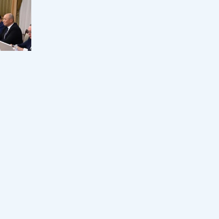
Оқулық мәселесі шешімін таппай
отыр: Қыркүйекте кей оқушылар
сабақты оқулықсыз бастай ма?
17:00, 07 тамыз 2026
71
Еуропа қызып қана қойған жоқ:
аптап электр жүйесі мен өзен
тасымалын тұралата бастады
16:33, 07 тамыз 2026
37
Мұғалімді алаңдатқан мәселеге
министрлік жауап берді: 2026-2027
оқу жылында мұғалімнің сағат
жүктемесі қысқара ма?
16:00, 07 тамыз 2026
296
 жөнінде
Отандық киім неге қымбат: Үкімет
2030 жылға дейінгі жоспарды
талқылады
кімет
15:32, 07 тамыз 2026
64
Биылғы оқу жылында қай пән