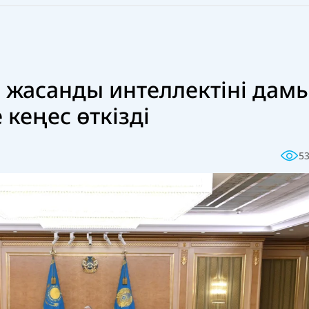
жасанды интеллектіні дам
 кеңес өткізді
5