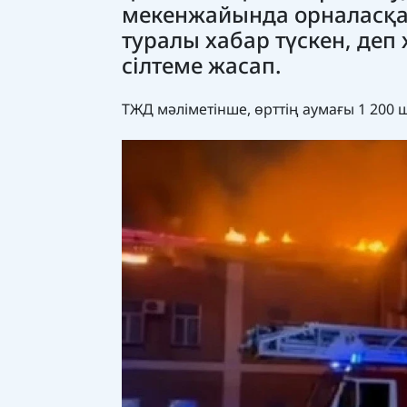
мекенжайында орналасқа
туралы хабар түскен, де
сілтеме жасап.
ТЖД мәліметінше, өрттің аумағы 1 200