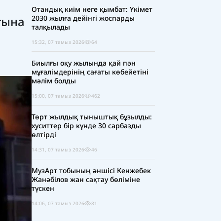
ы
Отандық киім неге қымбат: Үкімет
тына
2030 жылға дейінгі жоспарды
талқылады
15:32, 07 тамыз 2026
64
Биылғы оқу жылында қай пән
мұғалімдерінің сағаты көбейетіні
мәлім болды
15:00, 07 тамыз 2026
462
Төрт жылдық тыныштық бұзылды:
хуситтер бір күнде 30 сарбазды
өлтірді
14:31, 07 тамыз 2026
46
МузАрт тобының әншісі Кенжебек
Жанәбілов жан сақтау бөліміне
түскен
14:06, 07 тамыз 2026
81