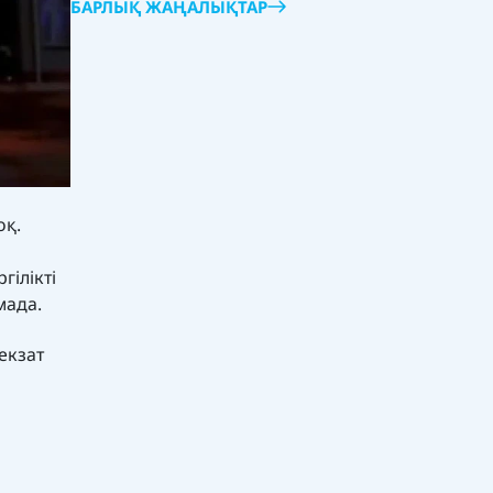
БАРЛЫҚ ЖАҢАЛЫҚТАР
оқ.
ілікті
мада.
екзат