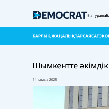
Біз туралы
Б
БАРЛЫҚ ЖАҢАЛЫҚТАР
САЯСАТ
ЭКО
Шымкентте әкімдік
14 тамыз 2025