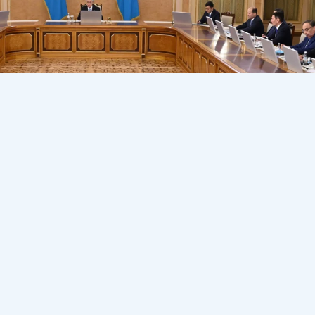
рағалығымен жасанды интеллектіні дамыту мәселелері
ов, Президент Әкімшілігінің басшысы Айбек Дәдебай, Ү
ардың жетекшілері қатысты.