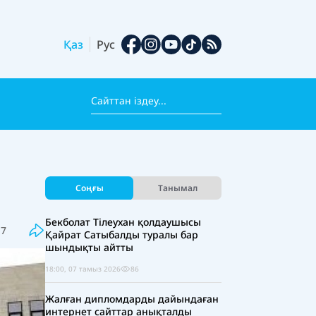
Қаз
Рус
Соңғы
Танымал
Бекболат Тілеухан қолдаушысы
17
Қайрат Сатыбалды туралы бар
шындықты айтты
18:00, 07 тамыз 2026
86
Жалған дипломдарды дайындаған
интернет сайттар анықталды