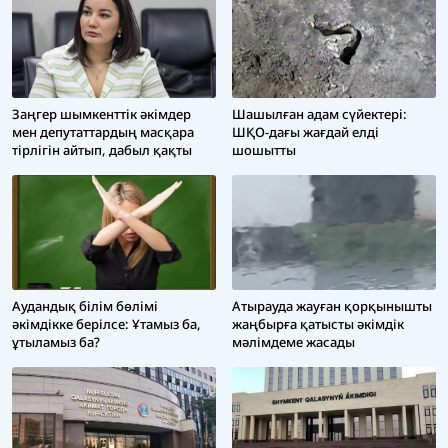
Заңгер шымкенттік әкімдер
Шашылған адам сүйектері:
мен депутаттардың масқара
ШҚО-дағы жағдай елді
тірлігін айтып, дабыл қақты
шошытты
Аудандық білім бөлімі
Атырауда жауған қорқынышты
әкімдікке берілсе: Ұтамыз ба,
жаңбырға қатысты әкімдік
ұтыламыз ба?
мәлімдеме жасады