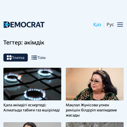
Қаз
Рус
Тегтер: әкімдік
Плитка
Тізім
Қала әкімдігі ескертеді:
Мақпал Жүнісова үлкен
Алматыда табиғи газ өшіріледі
ренішін білдіріп мәлімдеме
жасады