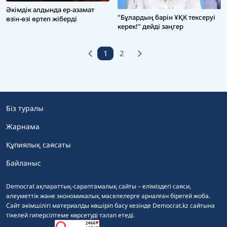
Әкімдік алдында ер-азамат
"Бұлардың бәрін ҰҚК тексеруі
өзін-өзі өртеп жіберді
керек!" дейді заңгер
1
2
Біз туралы
Жарнама
Құпиялық саясаты
Байланыс
Democrat ақпараттық-сараптамалық сайты – еліміздегі саяси,
әлеуметтік және экономикалық мәселелерге арналған бірегей жоба.
Сайт әкімшілігі материалды көшіріп басу кезінде Democrat.kz сайтына
тікелей гиперсілтеме көрсетуді талап етеді.