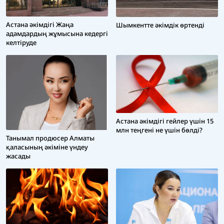
Астана әкімдігі Жаңа
Шымкентте әкімдік өртенді
адамдардың жұмысына кедергі
келтіруде
Астана әкімдігі гейлер үшін 15
млн теңгені не үшін бөлді?
Танымал продюсер Алматы
қаласының әкіміне үндеу
жасады