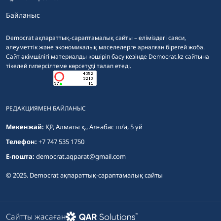
Байланыс
Democrat ақпараттық-сараптамалық сайты – еліміздегі саяси,
әлеуметтік және экономикалық мәселелерге арналған бірегей жоба.
Сайт әкімшілігі материалды көшіріп басу кезінде Democrat.kz сайтына
тікелей гиперсілтеме көрсетуді талап етеді.
РЕДАКЦИЯМЕН БАЙЛАНЫС
Мекенжай:
ҚР, Алматы қ., Алғабас ш/а, 5 үй
Телефон:
+7 747 535 1750
E-пошта:
democrat.aqparat@gmail.com
© 2025. Democrat ақпараттық-сараптамалық сайты
Сайтты жасаған