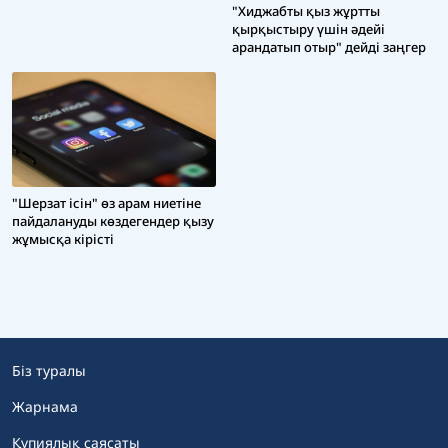
"Хиджабты қыз жұртты
қырқыстыру үшін әдейі
арандатып отыр" дейді заңгер
"Шерзат ісін" өз арам ниетіне
пайдалануды көздегендер қызу
жұмысқа кірісті
Біз туралы
Жарнама
Құпиялық саясаты