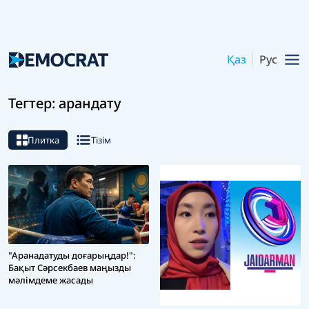
Қаз
Рус
Тегтер: арандату
Плитка
Тізім
"Аранадатуды доғарыңдар!":
Бақыт Сәрсекбаев маңызды
мәлімдеме жасады