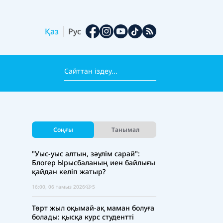
Қаз
Рус
Соңғы
Танымал
"Уыс-уыс алтын, зәулім сарай":
Блогер Ырысбаланың иен байлығы
қайдан келіп жатыр?
16:00, 06 тамыз 2026
5
Төрт жыл оқымай-ақ маман болуға
болады: қысқа курс студентті