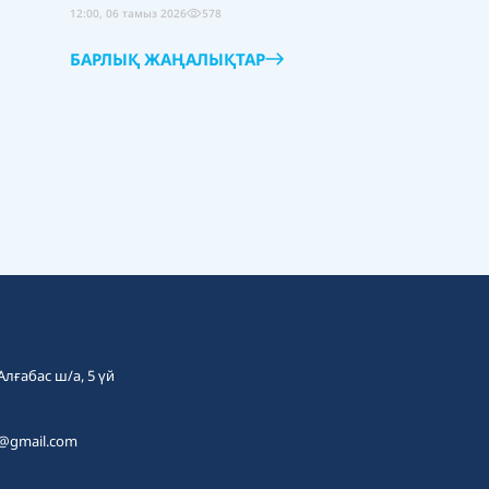
12:00, 06 тамыз 2026
578
БАРЛЫҚ ЖАҢАЛЫҚТАР
 Алғабас ш/а, 5 үй
t@gmail.com