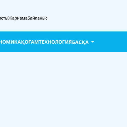
асты
Жарнама
Байланыс
НОМИКА
ҚОҒАМ
ТЕХНОЛОГИЯ
БАСҚА