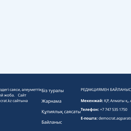
дегі саяси, әлеуметтік
РЕДАКЦИЯМЕН БАЙЛАНЫС
Біз туралы
ей жоба. Сайт
crat.kz сайтына
Жарнама
Мекенжай:
ҚР, Алматы қ.,
Телефон:
+7 747 535 1750
Құпиялық саясаты
E-пошта:
democrat.aqpara
Байланыс