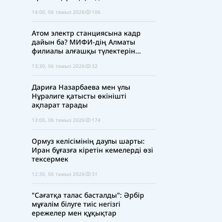
14:00, 06 тамыз 2026
106
Атом электр станциясына кадр
дайын ба? МИФИ-дің Алматы
филиалы алғашқы түлектерін
шығарды
13:30, 06 тамыз 2026
32
Дариға Назарбаева мен үлы
Нұрәлиге қатысты өкінішті
ақпарат тарады
13:00, 06 тамыз 2026
174
Ормуз келісімінің даулы шарты:
Иран бұғазға кіретін кемелерді өзі
тексермек
12:30, 06 тамыз 2026
31
"Сағатқа талас басталды": Әрбір
мұғалім білуге тиіс негізгі
ережелер мен құқықтар