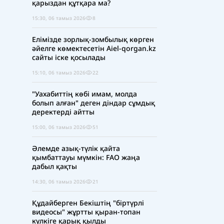
қарыздан құтқара ма?
15:30, 06 тамыз 2026
8
Елімізде зорлық-зомбылық көрген
әйелге көмектесетін Aiel-qorgan.kz
сайты іске қосылады
15:10, 06 тамыз 2026
22
"Уахабиттің көбі имам, молда
болып алған" деген діндар сұмдық
деректерді айтты
15:00, 06 тамыз 2026
51
Әлемде азық-түлік қайта
қымбаттауы мүмкін: FAO жаңа
дабыл қақты
14:30, 06 тамыз 2026
21
Құдайберген Бекіштің "біртүрлі
видеосы" жұртты қыран-топан
күлкіге қарық қылды