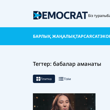
Біз туралы
Б
БАРЛЫҚ ЖАҢАЛЫҚТАР
САЯСАТ
ЭКО
Тегтер: бабалар аманаты
Плитка
Тізім