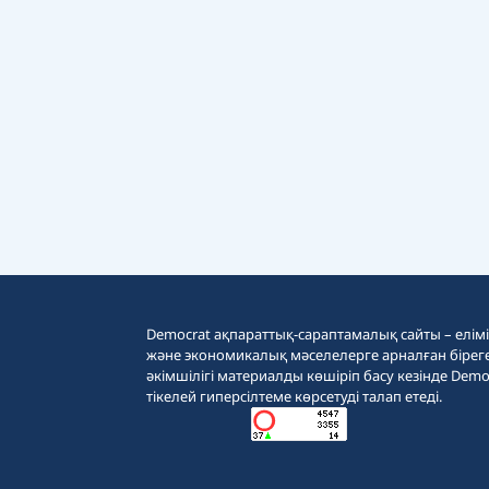
Democrat ақпараттық-сараптамалық сайты – еліміз
және экономикалық мәселелерге арналған бірег
әкімшілігі материалды көшіріп басу кезінде Demo
тікелей гиперсілтеме көрсетуді талап етеді.