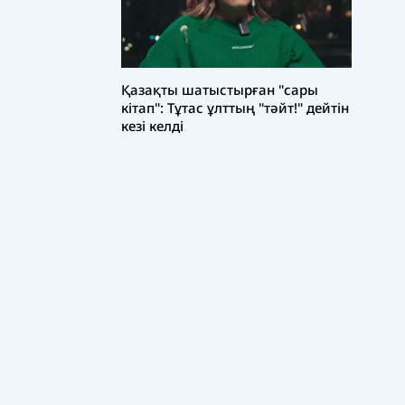
Қазақты шатыстырған "сары
кітап": Тұтас ұлттың "тәйт!" дейтін
кезі келді