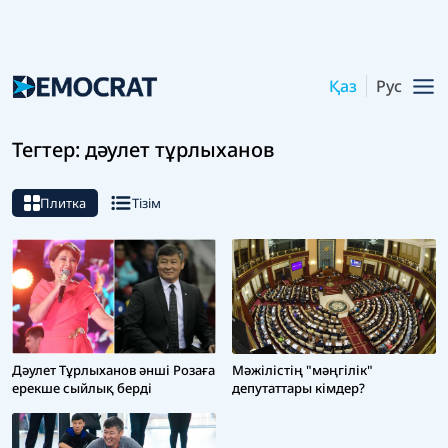
Қаз
Рус
Тегтер: дәулет тұрлыханов
Плитка
Тізім
Мәжілістің "мәңгілік"
Дәулет Тұрлыханов әнші Розаға
депутаттары кімдер?
ерекше сыйлық берді