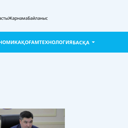
асты
Жарнама
Байланыс
НОМИКА
ҚОҒАМ
ТЕХНОЛОГИЯ
БАСҚА