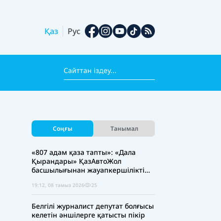
Қаз
Рус
Соңғы
Танымал
«807 адам қаза тапты»: «Дала
Қырандары» ҚазАвтоЖол
басшылығынан жауапкершілікті
күшейтуді талап етті
19:12, 08 тамыз 2026
25
Белгілі журналист депутат болғысы
келетін әншілерге қатысты пікір