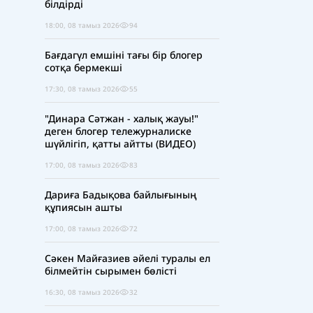
білдірді
18:00, 08 тамыз 2026
94
Бағдагүл емшіні тағы бір блогер
сотқа бермекші
17:30, 08 тамыз 2026
55
"Динара Сәтжан - халық жауы!"
деген блогер тележурналиске
шүйлігіп, қатты айтты (ВИДЕО)
17:00, 08 тамыз 2026
83
Дариға Бадықова байлығының
құпиясын ашты
17:00, 08 тамыз 2026
72
Сәкен Майғазиев әйелі туралы ел
білмейтін сырымен бөлісті
16:30, 08 тамыз 2026
32