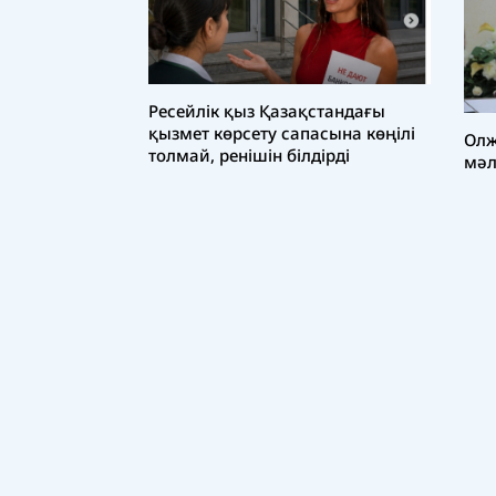
Ресейлік қыз Қазақстандағы
қызмет көрсету сапасына көңілі
Олж
толмай, ренішін білдірді
мәл