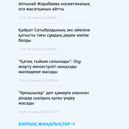
Алтынай Жорабаева косметикалық
ота жасатқанын айтты
15:30, 08 тамыз 2026
80
Қайрат Сатыбалдының экс-әйеліне
қатысты тағы сұмдық дерек мәлім
болды
15:00, 08 тамыз 2026
32
"Қатаң тыйым салынады": Оқу
ағарту министрлігі маңызды
мәлімдеме жасады
15:00, 08 тамыз 2026
240
"Ұрғашылар" деп қамауға алынған
діндар шалдың қызы үндеу
жасады
14:00, 08 тамыз 2026
178
БАРЛЫҚ ЖАҢАЛЫҚТАР