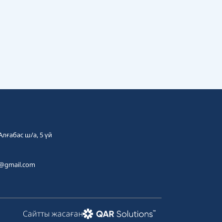
 Алғабас ш/а, 5 үй
t@gmail.com
Сайтты жасаған