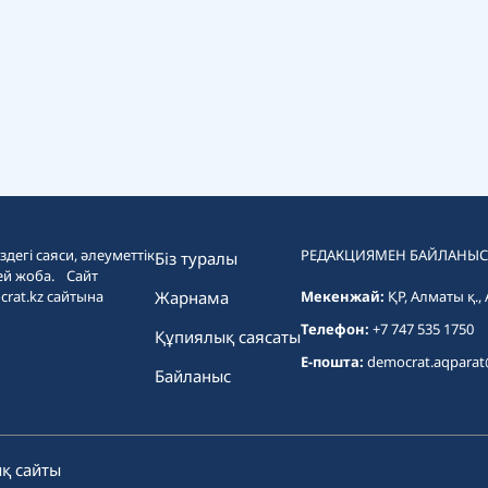
дегі саяси, әлеуметтік
РЕДАКЦИЯМЕН БАЙЛАНЫС
Біз туралы
ей жоба. Сайт
crat.kz сайтына
Жарнама
Мекенжай:
ҚР, Алматы қ.,
Телефон:
+7 747 535 1750
Құпиялық саясаты
E-пошта:
democrat.aqpara
Байланыс
қ сайты