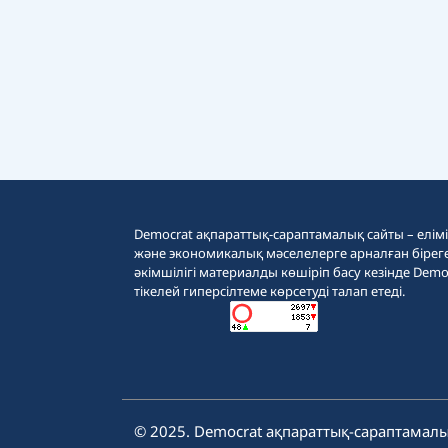
Democrat ақпараттық-сараптамалық сайты – еліміз
және экономикалық мәселелерге арналған бірег
әкімшілігі материалды көшіріп басу кезінде Demo
тікелей гиперсілтеме көрсетуді талап етеді.
© 2025. Democrat ақпараттық-сараптамалы