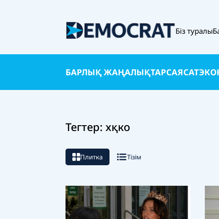
Біз туралы
Б
БАРЛЫҚ ЖАҢАЛЫҚТАР
САЯСАТ
ЭКО
Тегтер: хқко
Плитка
Тізім