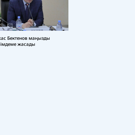
ас Бектенов маңызды
імдеме жасады