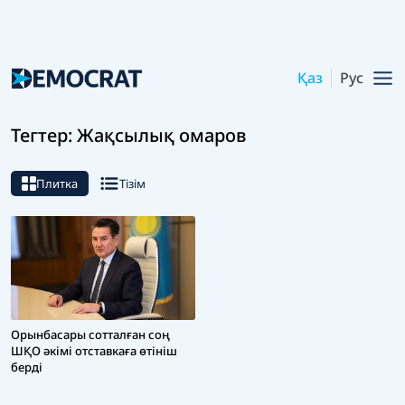
Қаз
Рус
Тегтер: Жақсылық омаров
Плитка
Тізім
Орынбасары сотталған соң
ШҚО әкімі отставкаға өтініш
берді