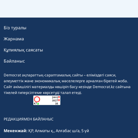
Біз туралы
Жарнама
Құпиялық саясаты
Байланыс
Democrat ақпараттық-сараптамалық сайты – еліміздегі саяси,
әлеуметтік және экономикалық мәселелерге арналған бірегей жоба.
Сайт әкімшілігі материалды көшіріп басу кезінде Democrat.kz сайтына
тікелей гиперсілтеме көрсетуді талап етеді.
РЕДАКЦИЯМЕН БАЙЛАНЫС
Мекенжай:
ҚР, Алматы қ., Алғабас ш/а, 5 үй