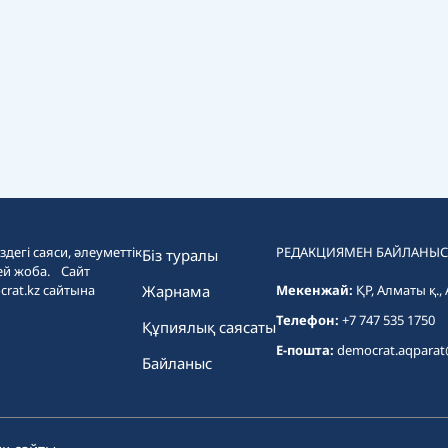
дегі саяси, әлеуметтік
РЕДАКЦИЯМЕН БАЙЛАНЫС
Біз туралы
ей жоба. Сайт
crat.kz сайтына
Жарнама
Мекенжай:
ҚР, Алматы қ.,
Телефон:
+7 747 535 1750
Құпиялық саясаты
E-пошта:
democrat.aqpara
Байланыс