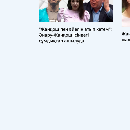
"Жанқош пен әйелін атып кетем":
Жан
Әнару-Жанқош ісіндегі
жал
сұмдықтар ашылуда