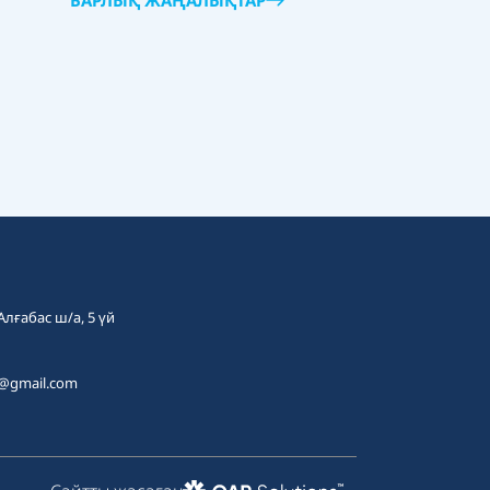
БАРЛЫҚ ЖАҢАЛЫҚТАР
 Алғабас ш/а, 5 үй
t@gmail.com