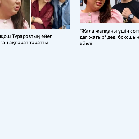
"Жала жапқаны үшін сот
қош Тұраровтың әйелі
деп жатыр" деді боксшы
ған ақпарат таратты
әйелі