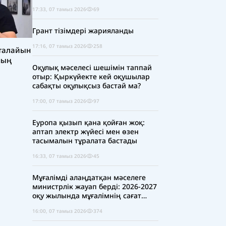
17:33, 07 тамыз 2026
69
Грант тізімдері жарияланды
17:16, 07 тамыз 2026
258
талайын
ның
Оқулық мәселесі шешімін таппай
отыр: Қыркүйекте кей оқушылар
сабақты оқулықсыз бастай ма?
17:00, 07 тамыз 2026
97
Еуропа қызып қана қойған жоқ:
аптап электр жүйесі мен өзен
тасымалын тұралата бастады
16:33, 07 тамыз 2026
45
Мұғалімді алаңдатқан мәселеге
министрлік жауап берді: 2026-2027
оқу жылында мұғалімнің сағат
жүктемесі қысқара ма?
16:00, 07 тамыз 2026
374