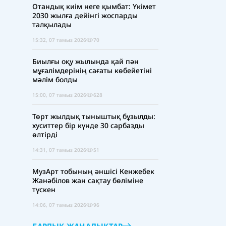
Отандық киім неге қымбат: Үкімет
2030 жылға дейінгі жоспарды
талқылады
15:32, 07 тамыз 2026
70
Биылғы оқу жылында қай пән
мұғалімдерінің сағаты көбейетіні
мәлім болды
15:00, 07 тамыз 2026
628
Төрт жылдық тыныштық бұзылды:
хуситтер бір күнде 30 сарбазды
өлтірді
14:31, 07 тамыз 2026
51
МузАрт тобының әншісі Кенжебек
Жанәбілов жан сақтау бөліміне
түскен
14:06, 07 тамыз 2026
96