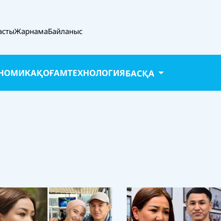
асты
Жарнама
Байланыс
НОМИКА
ҚОҒАМ
ТЕХНОЛОГИЯ
БАСҚА