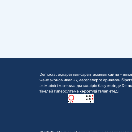
Democrat ақпараттық-сараптамалық сайты – еліміз
және экономикалық мәселелерге арналған бірег
әкімшілігі материалды көшіріп басу кезінде Demo
тікелей гиперсілтеме көрсетуді талап етеді.