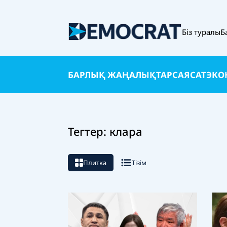
Біз туралы
Б
БАРЛЫҚ ЖАҢАЛЫҚТАР
САЯСАТ
ЭКО
Тегтер: клара
Плитка
Тізім