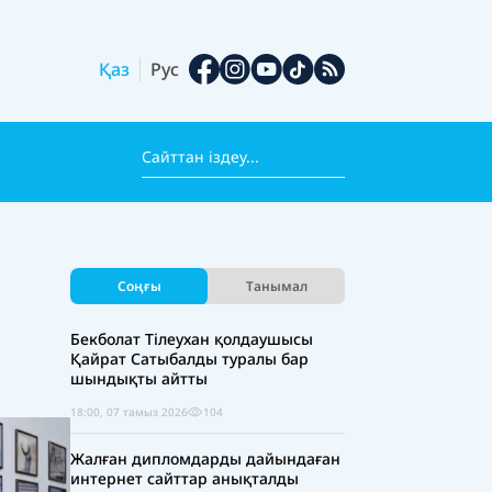
Қаз
Рус
Соңғы
Танымал
Бекболат Тілеухан қолдаушысы
Қайрат Сатыбалды туралы бар
шындықты айтты
18:00, 07 тамыз 2026
104
Жалған дипломдарды дайындаған
интернет сайттар анықталды