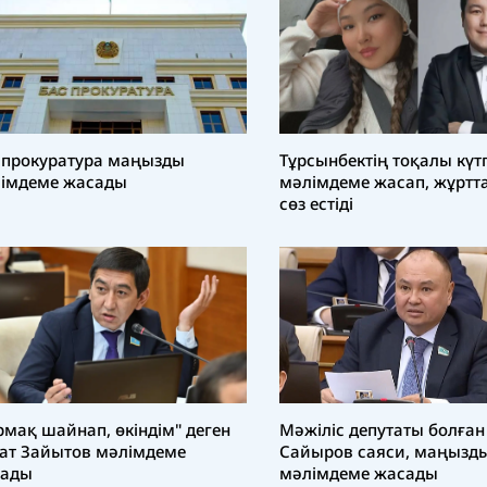
Тұрсынбектің тоқалы күт
 прокуратура маңызды
мәлімдеме жасап, жұртт
імдеме жасады
сөз естіді
рмақ шайнап, өкіндім" деген
Мәжіліс депутаты болған
ат Зайытов мәлімдеме
Сайыров саяси, маңызд
сады
мәлімдеме жасады