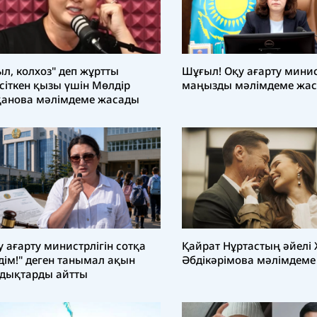
ыл, колхоз" деп жұртты
Шұғыл! Оқу ағарту минис
сіткен қызы үшін Мөлдір
маңызды мәлімдеме жа
анова мәлімдеме жасады
у ағарту министрлігін сотқа
Қайрат Нұртастың әйелі
дім!" деген танымал ақын
Әбдікәрімова мәлімдеме
дықтарды айтты