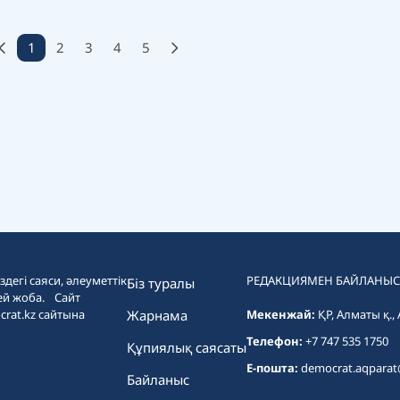
1
2
3
4
5
дегі саяси, әлеуметтік
РЕДАКЦИЯМЕН БАЙЛАНЫС
Біз туралы
ей жоба. Сайт
crat.kz сайтына
Жарнама
Мекенжай:
ҚР, Алматы қ.,
Телефон:
+7 747 535 1750
Құпиялық саясаты
E-пошта:
democrat.aqpara
Байланыс