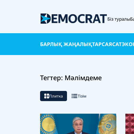
Біз туралы
Б
БАРЛЫҚ ЖАҢАЛЫҚТАР
САЯСАТ
ЭКО
Тегтер: Мәлімдеме
Плитка
Тізім