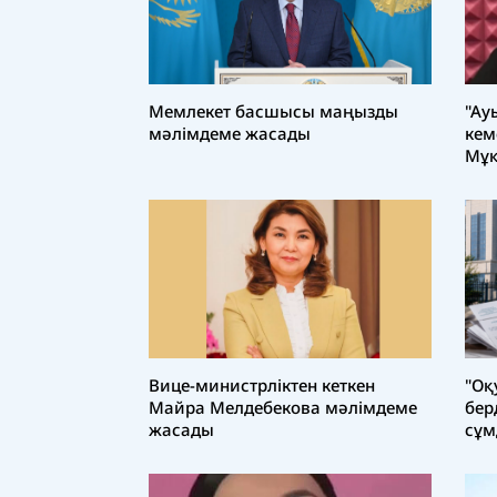
Мемлекет басшысы маңызды
"Ау
мәлімдеме жасады
кем
Мұқ
Вице-министрліктен кеткен
"Оқ
Майра Мелдебекова мәлімдеме
бер
жасады
сұм