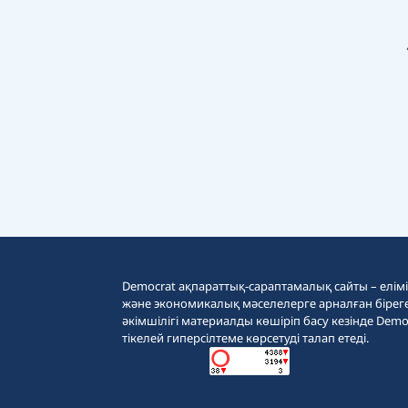
Democrat ақпараттық-сараптамалық сайты – еліміз
және экономикалық мәселелерге арналған бірег
әкімшілігі материалды көшіріп басу кезінде Demo
тікелей гиперсілтеме көрсетуді талап етеді.