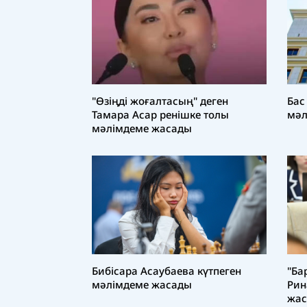
"Өзіңді жоғалтасың" деген
Бас
Тамара Асар ренішке толы
мәл
мәлімдеме жасады
Бибісара Асаубаева күтпеген
"Ба
мәлімдеме жасады
Рин
жа