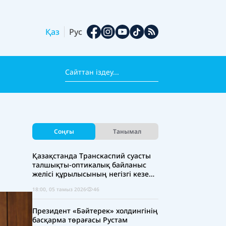
Қаз
Рус
Соңғы
Танымал
Қазақстанда Транскаспий суасты
талшықты-оптикалық байланыс
желісі құрылысының негізгі кезеңі
аяқталды
18:00, 05 тамыз 2026
46
Президент «Бәйтерек» холдингінің
басқарма төрағасы Рустам