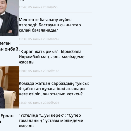
15:47, 05 тамыз 2026
53
Мектепте бағалану жүйесі
өзгереді: Бастауыш сыныптар
қалай бағаланады?
15:30, 05 тамыз 2026
242
пеген
ан оңбай
"Қирап жатырмыз": Ырысбала
Икрамбай маңызды мәлімдеме
жасады
15:00, 05 тамыз 2026
168
Комада жатқан сарбаздың туысы:
4-қабаттан құласа ішкі ағзалары
неге езіліп, жыртылып кеткен?
14:30, 05 тамыз 2026
204
"Үстеліңе т...уы керек": "Супер
 Ерлан
тамаданың" ұстазы мәлімдеме
ы
жасады