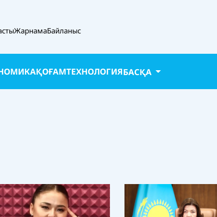
асты
Жарнама
Байланыс
НОМИКА
ҚОҒАМ
ТЕХНОЛОГИЯ
БАСҚА