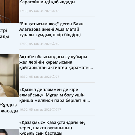
Қарағойшинді қабылдады
17:30, 05 тамыз 2026
43
"Еш қатысым жоқ" деген Баян
Алагөзова жиені Аша Матай
трі
туралы сұмдық пікір білдірді
сады
17:00, 05 тамыз 2026
49
Ақтөбе облысындағы су құбыры
желілерінің құрылысына
қайтарылған активтер қаражаты
есебінен 5 млрд теңге бөлінді
16:30, 05 тамыз 2026
77
«Қызыл дипломмен де кіре
алмайсың»: Мұғалім болу үшін
қанша миллион пара берілетіні
 Жұлдыз
ашық айтылуда
16:00, 05 тамыз 2026
747
 жасады
«Қазақмыс» Қазақстандағы ең
терең шахта оқпанының
құрылысын бастады