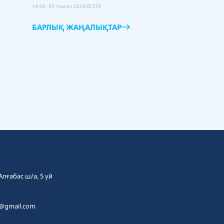
14:00, 05 тамыз 2026
255
БАРЛЫҚ ЖАҢАЛЫҚТАР
 Алғабас ш/а, 5 үй
t@gmail.com