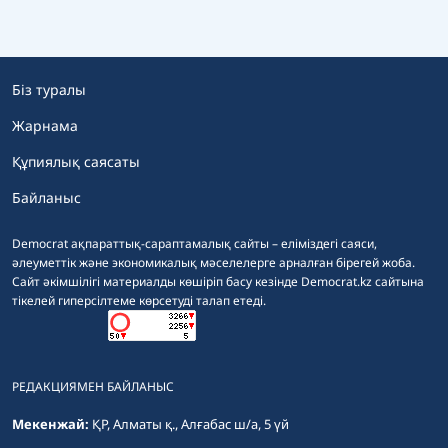
Біз туралы
Жарнама
Құпиялық саясаты
Байланыс
Democrat ақпараттық-сараптамалық сайты – еліміздегі саяси,
әлеуметтік және экономикалық мәселелерге арналған бірегей жоба.
Сайт әкімшілігі материалды көшіріп басу кезінде Democrat.kz сайтына
тікелей гиперсілтеме көрсетуді талап етеді.
РЕДАКЦИЯМЕН БАЙЛАНЫС
Мекенжай:
ҚР, Алматы қ., Алғабас ш/а, 5 үй