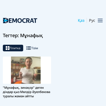
Қаз
Рус
Тегтер: Мұнафық
Плитка
Тізім
"Мұнафық, зинақор" деген
діндар қыз Мөлдір Әуелбекова
туралы жаман айтты