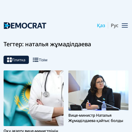
Қаз
Рус
Тегтер: наталья жұмаділдаева
Плитка
Тізім
Вице-министр Наталья
Жұмаділдаева қайтыс болды
Оқу ағарту вице-министрінің