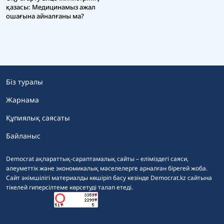
қазасы: Медицинамыз ажал
ошағына айналғаны ма?
Біз туралы
Жарнама
Құпиялық саясаты
Байланыс
Democrat ақпараттық-сараптамалық сайты – еліміздегі саяси,
әлеуметтік және экономикалық мәселелерге арналған бірегей жоба.
Сайт әкімшілігі материалды көшіріп басу кезінде Democrat.kz сайтына
тікелей гиперсілтеме көрсетуді талап етеді.