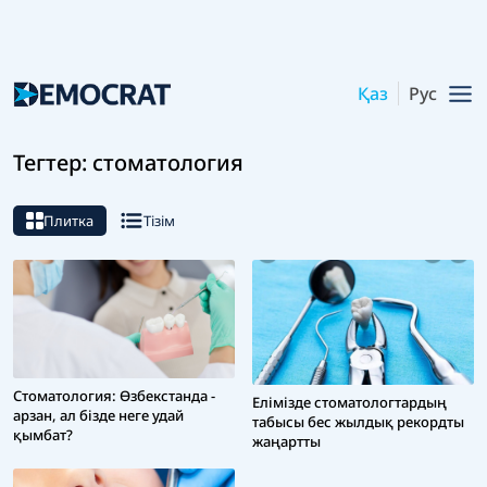
Қаз
Рус
Тегтер: стоматология
Плитка
Тізім
Стоматология: Өзбекстанда -
Елімізде стоматологтардың
арзан, ал бізде неге удай
табысы бес жылдық рекордты
қымбат?
жаңартты