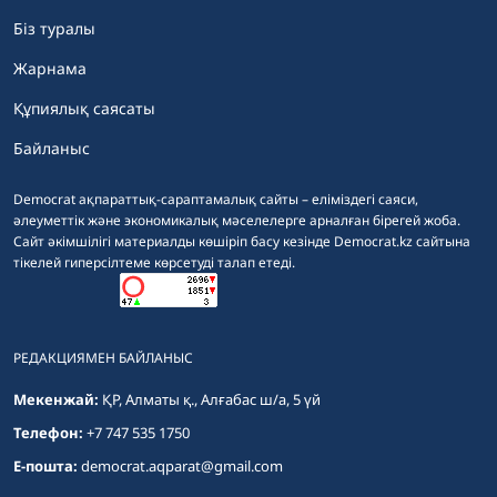
Біз туралы
Жарнама
Құпиялық саясаты
Байланыс
Democrat ақпараттық-сараптамалық сайты – еліміздегі саяси,
әлеуметтік және экономикалық мәселелерге арналған бірегей жоба.
Сайт әкімшілігі материалды көшіріп басу кезінде Democrat.kz сайтына
тікелей гиперсілтеме көрсетуді талап етеді.
РЕДАКЦИЯМЕН БАЙЛАНЫС
Мекенжай:
ҚР, Алматы қ., Алғабас ш/а, 5 үй
Телефон:
+7 747 535 1750
E-пошта:
democrat.aqparat@gmail.com