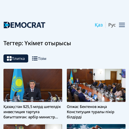
Қаз
Рус
Тегтер: Үкімет отырысы
Плитка
Тізім
Қазақстан $25,5 млрд шетелдік
Олжас Бектенов жаңа
инвестиция тартуға
Конституция туралы пікір
бағытталған: әрбір министр
білдірді
мен әкімнің алдына
инвестиция тарту бойынша