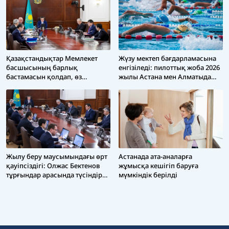
нақты индикаторлар қойылған
Қазақстандықтар Мемлекет
Жүзу мектеп бағдарламасына
басшысының барлық
енгізіледі: пилоттық жоба 2026
бастамасын қолдап, өз
жылы Астана мен Алматыда
дауыстарымен нағыз
басталады
отаншылдықтың үлгісін паш
етті – Олжас Бектенов
Жылу беру маусымындағы өрт
Астанада ата-аналарға
қауіпсіздігі: Олжас Бектенов
жұмысқа кешігіп баруға
тұрғындар арасында түсіндіру,
мүмкіндік берілді
алдын алу жұмыстарын
күшейтуді және газ
жабдықтарын бақылауды
тапсырды