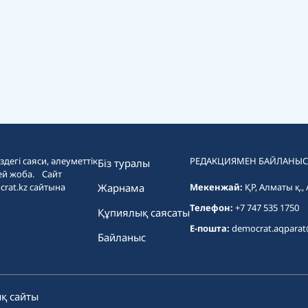
дегі саяси, әлеуметтік
РЕДАКЦИЯМЕН БАЙЛАНЫС
Біз туралы
ей жоба. Сайт
crat.kz сайтына
Жарнама
Мекенжай:
ҚР, Алматы қ.,
Телефон:
+7 747 535 1750
Құпиялық саясаты
E-пошта:
democrat.aqpara
Байланыс
қ сайты