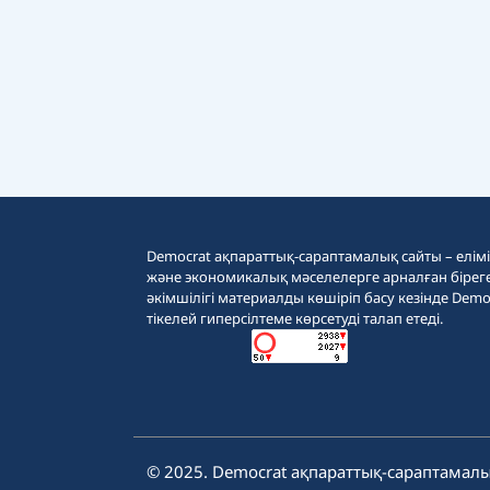
Democrat ақпараттық-сараптамалық сайты – еліміз
және экономикалық мәселелерге арналған бірег
әкімшілігі материалды көшіріп басу кезінде Demo
тікелей гиперсілтеме көрсетуді талап етеді.
© 2025. Democrat ақпараттық-сараптамалы