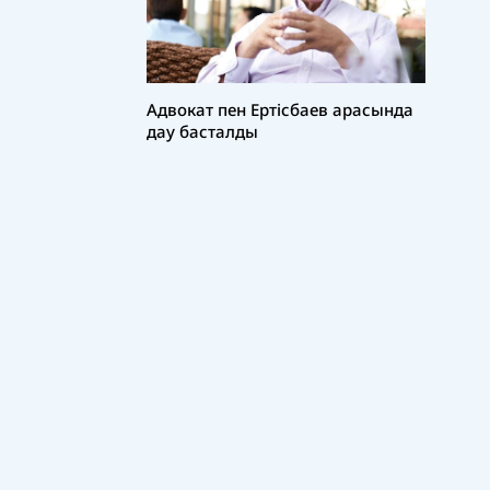
Адвокат пен Ертісбаев арасында
дау басталды