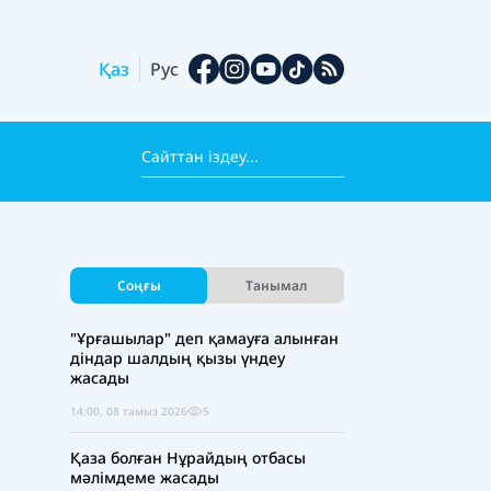
Қаз
Рус
Соңғы
Танымал
"Ұрғашылар" деп қамауға алынған
діндар шалдың қызы үндеу
жасады
14:00, 08 тамыз 2026
5
Қаза болған Нұрайдың отбасы
мәлімдеме жасады