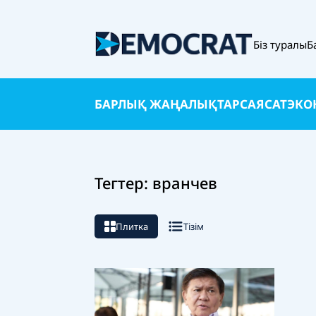
Біз туралы
Б
БАРЛЫҚ ЖАҢАЛЫҚТАР
САЯСАТ
ЭКО
Тегтер: вранчев
Плитка
Тізім