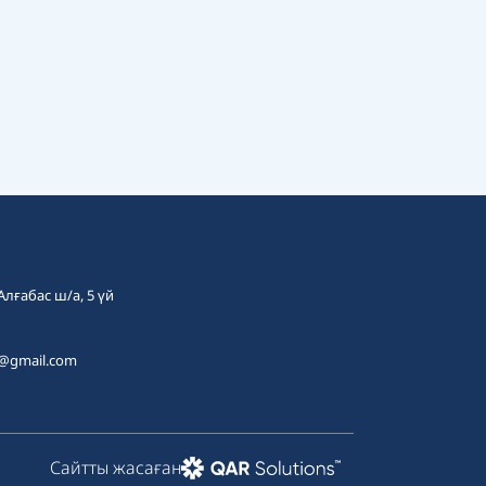
 Алғабас ш/а, 5 үй
t@gmail.com
Сайтты жасаған