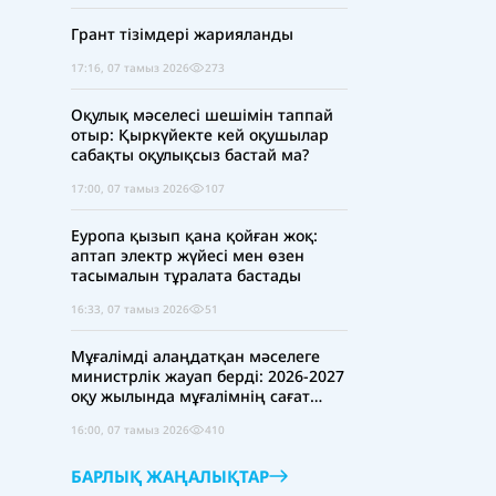
Грант тізімдері жарияланды
17:16, 07 тамыз 2026
273
Оқулық мәселесі шешімін таппай
отыр: Қыркүйекте кей оқушылар
сабақты оқулықсыз бастай ма?
17:00, 07 тамыз 2026
107
Еуропа қызып қана қойған жоқ:
аптап электр жүйесі мен өзен
тасымалын тұралата бастады
16:33, 07 тамыз 2026
51
Мұғалімді алаңдатқан мәселеге
министрлік жауап берді: 2026-2027
оқу жылында мұғалімнің сағат
жүктемесі қысқара ма?
16:00, 07 тамыз 2026
410
БАРЛЫҚ ЖАҢАЛЫҚТАР