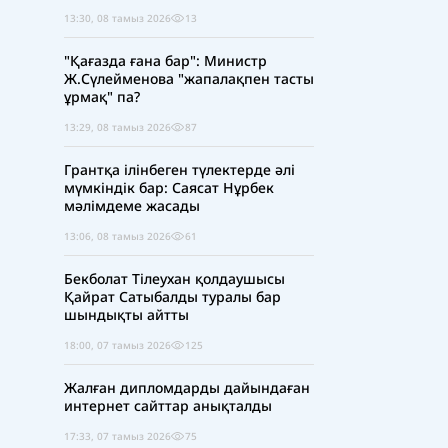
13:30, 08 тамыз 2026
13
"Қағазда ғана бар": Министр
Ж.Сүлейменова "жапалақпен тасты
ұрмақ" па?
13:29, 08 тамыз 2026
87
Грантқа ілінбеген түлектерде әлі
мүмкіндік бар: Саясат Нұрбек
мәлімдеме жасады
13:06, 08 тамыз 2026
61
Бекболат Тілеухан қолдаушысы
Қайрат Сатыбалды туралы бар
шындықты айтты
18:00, 07 тамыз 2026
125
Жалған дипломдарды дайындаған
интернет сайттар анықталды
17:33, 07 тамыз 2026
75