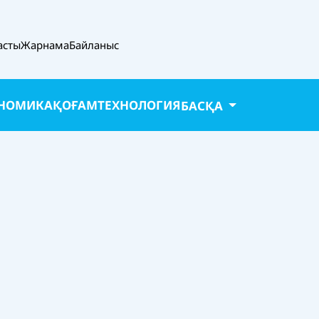
асты
Жарнама
Байланыс
НОМИКА
ҚОҒАМ
ТЕХНОЛОГИЯ
БАСҚА