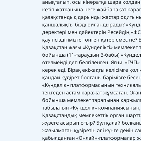
анықталып, осы кінәратқа шара қолдан
кетіп жатқанына неге жайбарақат қар
қазақстандық дарынды жастар оқитыны
қаншалықты бізді ойландырады? «Күнде
деректері мен дәйектерін Ресейдің «ФС
қауіпсіздігімізге төнген қатер емес пе
Қазақстан жағы «Күнделікті» мемлеке
бойынша (11-тараудың 3-бабы) «Күнде
өтелмейді деп белгіленген. Яғни, «ГЧП»
керек еді. Бірақ екіжақты келісімге қо
қандай құдірет болғаны бәрімізге бесен
«Күнделік» платформасының техникалы
теңгеден астам қаражат жұмсаған. Оған 
бойынша мемлекет тарапынан қаржыла
табылатын «Күнделік» компаниясының 
Қазақстандық мемлекеттік орган шартт
жүзеге асырып отыр? Бұл қалай болған
жазылмаған құзіретін әлі күнге дейін с
қабылданған «Онлайн-платформалар жә