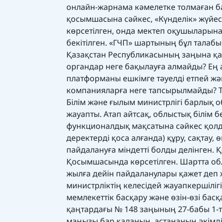
онлайн-жарнама кәмелетке толмаған ба
қосымшасына сәйкес, «Күнделік» жүйес
көрсетілген, онда мектеп оқушыларын
бекітілген. «ГЧП» шартының бұл тала
Қазақстан Республикасының заңына қай
органдар неге бақылауға алмайды? Ең 
платформаны ешкімге тәуелді етпей жә
компанияларға неге тапсырылмайды? Т
Білім және ғылым министрлігі барлық о
жауапты. Атап айтсақ, облыстық білім 
функционалдық мақсатына сәйкес қолда
деректерді қоса алғанда) құру, сақтау
пайдалануға міндетті болды делінген. 
Қосымшасында көрсетілген. Шартта обл
жылға дейін пайдаланулары қажет деп
министрліктің келесідей жауапкершілігі
мемлекеттік басқару және өзін-өзі бас
қаңтардағы № 148 заңының 27-бабы 1-
маңызы бар қаланың, астананың әкімдігі