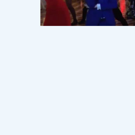
“Той десе, қу бас домалайды”, “Той 
қайтсын”, “Той болмайды шашусыз”, 
барған да арманда, бармаған да арм
бітпейді. Бір ғана баланың үйлену той
шүкір, Қарсы құдалық, Қыз ұзату тойы, 
шығару, жетісі, әр бейсенбі сайын даст
әрбіріне ірі қара мал, жылқы мен қой со
шек беру, айт күндері садақа беру, ки
бітер ме. Жоқ! Оның бәрін тізуге ақ қаға