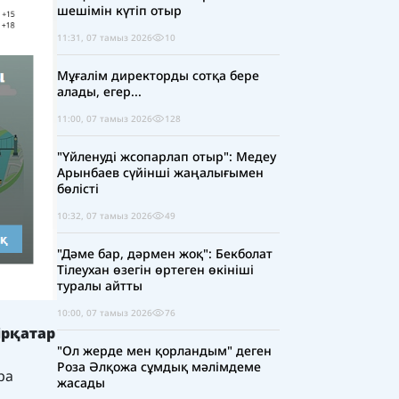
шешімін күтіп отыр
11:31, 07 тамыз 2026
10
Мұғалім директорды сотқа бере
алады, егер...
11:00, 07 тамыз 2026
128
"Үйленуді жсопарлап отыр": Медеу
Арынбаев сүйінші жаңалығымен
бөлісті
10:32, 07 тамыз 2026
49
"Дәме бар, дәрмен жоқ": Бекболат
Тілеухан өзегін өртеген өкініші
туралы айтты
10:00, 07 тамыз 2026
76
ірқатар
"Ол жерде мен қорландым" деген
Роза Әлқожа сұмдық мәлімдеме
ра
жасады