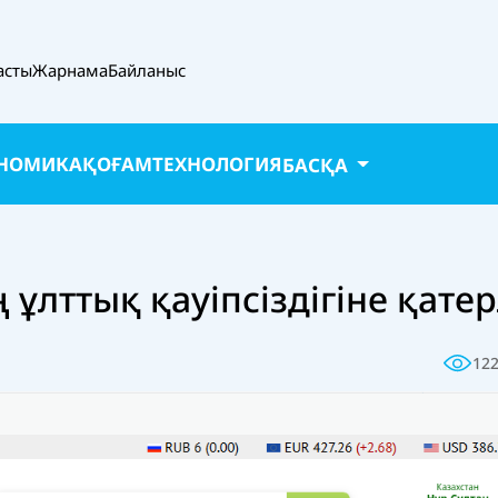
асты
Жарнама
Байланыс
НОМИКА
ҚОҒАМ
ТЕХНОЛОГИЯ
БАСҚА
ң ұлттық қауіпсіздігіне қатер
12