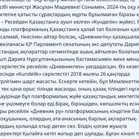
бі министрі Жасұлан Мәдиевке! Сонымен, 2024-тің оқу
ктепке қатысты сұрақтардың мұрты бұзылмаған біразы қ
 – Ресейден Қазақстанға ауып келген «Күнделік» жүйесі.
онды платформаның Қазақстанға қалай тап болғанын қа
салмай, тікесінен айтар болсақ, «Дневниктің» қазақшал
би-өкіланасы ҚР Парламенті сенатының экс-депутаты Дари
қстандық ақпараттар сегментінде ашық айтылған болатын
күшті Дариға Нұрсұлтанқызының бастамасымен жеке менш
серіктестік ресейлік «Дневникпен» уағдадасқан. Өз кезе
інде «Kundelik» серіктестігі 2018 жылғы 26 қаңтарда
лігімен шарт жасасты. Ескерте кетейін, бұл Мемлекеттік
 тек қана орыс тілінде жасалды, оның қазақ тіліндегі нұ
әуірінде бұл платформалық жүйе қазақстандық мектепт
 үңілмеуге болар еді. ​Бірақ, біріншіден, көпшіліктің есі
ыры ресейлік «Дневник ру» платформасының кіндігіне ба
қ оқушының, олардың ата-анасының барлық ақпараттық-
дардың қолында отыр деген сөз. Біздің қоғам жуықта
ектері Қытайға кетіп жатыр деп шулады. Бұған кінәлі т