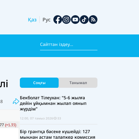
Қаз
Рус
лі
Соңғы
Танымал
Бекболат Тілеухан: "5-6 жылға
28
дейін ұйқымнан жылап оянып
жүрдім"
12:00, 07 тамыз 2026
33
Бір грантқа бәсеке күшейді: 127
мыңнан астам талапкер комиссия