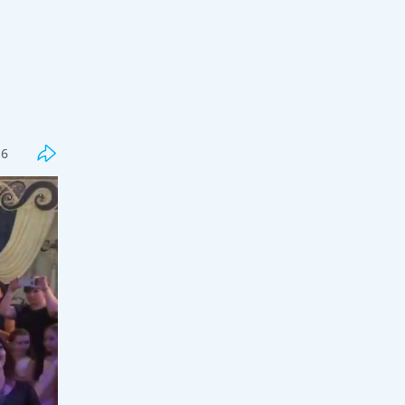
Соңғы
Танымал
Бекболат Тілеухан: "5-6 жылға
16
дейін ұйқымнан жылап оянып
жүрдім"
12:00, 07 тамыз 2026
33
Бір грантқа бәсеке күшейді: 127
мыңнан астам талапкер комиссия
шешімін күтіп отыр
11:31, 07 тамыз 2026
10
Мұғалім директорды сотқа бере
алады, егер...
11:00, 07 тамыз 2026
128