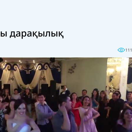
ғы дарақылық
11