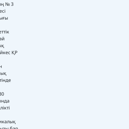
ың № 3
есі
қығы
ттік
ай
ық
йкес ҚР
н
лық
тінде
30
ында
лікті
ликалық
ңызы бар