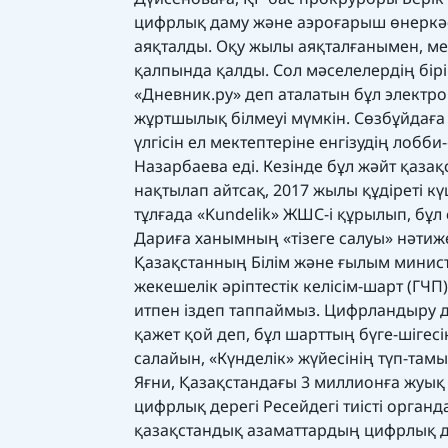
цифрлық даму және аэроғарыш өнеркәсі
аяқталды. Оқу жылы аяқталғанымен, ме
қалпында қалды. Сол мәселелердің бірі
«Дневник.ру» деп аталатын бұл электр
жұртшылық білмеуі мүмкін. Сөзбұйдаға 
үлгісін ел мектептеріне енгізудің лоб
Назарбаева еді. Кезінде бұл жәйт қаза
нақтылап айтсақ, 2017 жылы құдіреті 
тұлғада «Kundelik» ЖШС-і құрылып, бұл 
Дариға ханымның «тізеге салуы» нәтижес
Қазақстанның Білім және ғылым министр
жекешелік әріптeстік келісім-шарт (ГЧП)
итпен іздеп таппаймыз. Цифрландыру д
қажет қой деп, бұл шарттың бүге-шігесіне
салайын, «Күнделік» жүйесінің түп-там
Яғни, Қазақстандағы 3 миллионға жуы
цифрлық дерегі Ресейдегі тиісті орган
қазақстандық азаматтардың цифрлық дер