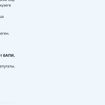
жүзеге
ша
к
еген.
т БАПИ,
епутаты.