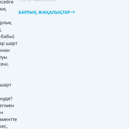
16:30, 06 тамыз 2026
53
есейге
уық
БАРЛЫҚ ЖАҢАЛЫҚТАР
арлық
қ
-бабы)
ар шарт
ынан
олуы
ені,
 шарт
нуде?
егімен
ен
ламентте
ес,