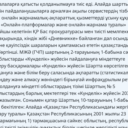
лаларға қатысты қолданылмауға тиіс еді. Алайда шартт
ін пайдаланушыларға арналған ақылы сервистердің тізб
а онлайн жарнамалық-ақпараттық қызметтерді ұсыну құ
бы «Онлайн-платформалар және онлайн-жарнама туралы»
шы келетінін ҚР Бас прокуратурасы мен тиісті мемлпеке
ақырында, кіндік жібі «Дневникке» байланған дәл осынд
не қауіпсіздік шараларын қамтамасыз ететін қазақстанд
өртінші. МЖӘ (ГЧП) шартының 2-тарауының 1-бабына сә
блыстарды «Күнделік» жүйесін пайдалануға міндеттеуге
беру басқармалары «Күнделік» жүйесін Шартта көрсетілге
нуға және білім беру саласында ақпаратты (статистика
, өңдеу және алмасу жөніндегі бірыңғай инфрақұрылым ре
Қолдануға міндетті облыстардың тізімі Шарттың № 5
ыстардың барлық мектептері тек «Күнделік» жүйесін 20
 жазылған. Сонымен қатар Шарттың 10-тарауының 1-баб
 бекітілген: Алайда «Қазақстан Республикасындағы жергі
қару туралы» Қазақстан Республикасының 2001 жылғы 23
тармағының 1) тармақшасына сәйкес облыстың, респуб
 тиісті әкімшілік-аумақтық бірлік шегінде жергілікті ма