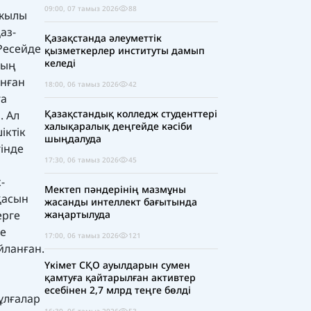
09:00, 07 тамыз 2026
88
 жылы
аз-
Қазақстанда әлеуметтік
 Ресейде
қызметкерлер институты дамып
келеді
лың
анған
18:00, 06 тамыз 2026
42
ға
Қазақстандық колледж студенттері
. Ал
халықаралық деңгейде кәсіби
іктік
шыңдалуда
гінде
17:30, 06 тамыз 2026
45
-
Мектеп пәндерінің мазмұны
сқасын
жасанды интеллект бағытында
жаңартылуда
ерге
не
17:00, 06 тамыз 2026
121
йланған.
Үкімет СҚО ауылдарын сумен
қамтуға қайтарылған активтер
есебінен 2,7 млрд теңге бөлді
ұлғалар