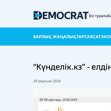
Біз туралы
Б
БАРЛЫҚ ЖАҢАЛЫҚТАР
САЯСАТ
ЭКО
“Күнделік.кз” - елді
28 маусым 2024