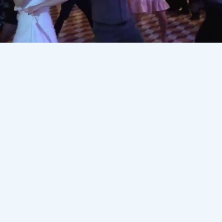
- тәңірдің қазынасы”, “Қазақтың тойы бітпесін”, “Т
“Көңілдінің үйінде - күнде мейрам, күнде той”, “Т
анда”, “Өлгенде көрген бір той”…
Қазақта той туралы
ы үшін қазақ қанша шашылады. Тәтті шай, Құдалық, Құдай
Есік көрсету, т. т. Ал қара жамылып жатқан үйде ше? Жана
архан жасау, қырқы, жүз күндігі, жылы, мазарын көтеру. 
йылып, 200-400 адамға ас беріледі. Бұдан басқа да құран 
т тарату секілді ырымдар жетерлік. Қазақтың жиыны осым
здың беті жетер емес. “Айт - аттынікі, той - тондынікі” не