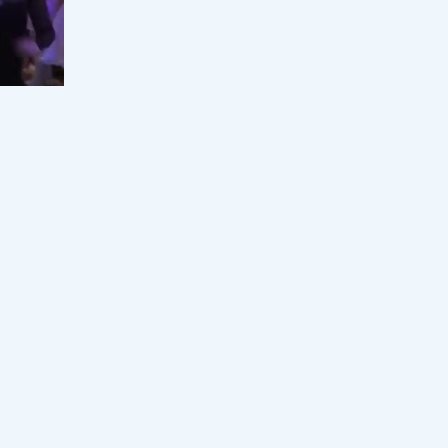
"Үйленуді жсопарлап отыр": Медеу
Арынбаев сүйінші жаңалығымен
бөлісті
10:32, 07 тамыз 2026
49
"Дәме бар, дәрмен жоқ": Бекболат
Тілеухан өзегін өртеген өкініші
туралы айтты
10:00, 07 тамыз 2026
76
"Ол жерде мен қорландым" деген
ойдан
Роза Әлқожа сұмдық мәлімдеме
ойға
жасады
 сөз
09:00, 07 тамыз 2026
88
ға
за
Қазақстанда әлеуметтік
қызметкерлер институты дамып
Бұның
келеді
түсірту,
18:00, 06 тамыз 2026
42
ен ғана
месе “Той