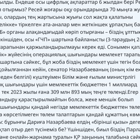
ылды. Ендеше осы цифрлық ақпараттар 6 жылдан бері Р
ап отырмыз? Ресей жоғары оқу орындарында 70 мыңға ж
, олардың тең жартысына жуығы сол жақта қалатыны
лікке» тіркелген ата-аналар мен жеткіншек ұрпақтың б
Б» органы алақандағыдай көріп отырғаны – біздің ұлтты
? Екіншіден, осы «ГЧП» шартына байланысты (3-тараудың 2
т тарапынан қаржыландырылмауы керек еді. Сонымен қат
лік» жүйесінің операциялық шығындары мемлекет тарап
 шартына сәйкес, бұл жоба біздің мемлекет үшін тегін б
л қойылғаннан кейін, сенатор Назарбаеваның (оның кім ек
еден белгілі) күштеуімен Білім және ғылым министрлігі
қ шығындары үшін мемлекеттік бюджеттен 1 миллиард
тек 2023 жылы ғана 309 млн 893 мың теңге төленді. ​Егер
ндыру қарастырылмайтын болса, жеке меншік болып
шығындары қандай негізде мемлекеттік бюджеттен төле
а көрсетілмеген төлем талаптарын қандай құжаттың көм
ы: бұрынғы Дариға Назарбаева елдің «бірінші қызы» дег
ақтап отыр деп түсінеміз бе? Үшіншіден, биыл біздің Пар
не онлайн-жарнама туралы» ҚР заңының талабына сәйк