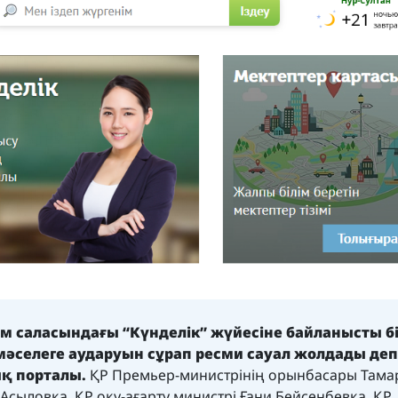
ім саласындағы “Күнделік” жүйесіне байланысты б
мәселеге аударуын сұрап ресми сауал жолдады деп
қ порталы.
ҚР Премьер-министрінің орынбасары Тама
Асыловқа, ҚР оқу-ағарту министрі Ғани Бейсенбевқа, ҚР