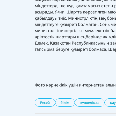
міндеттерді шешуді қамтамасыз ететін 
асырады. Яғни, Шартта көрсетілген мәс
қабылдауы тиіс. Министрліктің заң б
міндеттеуге құзыреті болмаған. Соныме
министрлігіне жергілікті мемлекеттік 
әріптeстік шарттары шеңберінде әкімді
Демек, Қазақстан Республикасының за
тапсырма беруге құзыреті болмаса, Ша
Фото көрнекілік үшін интернеттен алы
Ресей
білім
күнделік.кз
қау