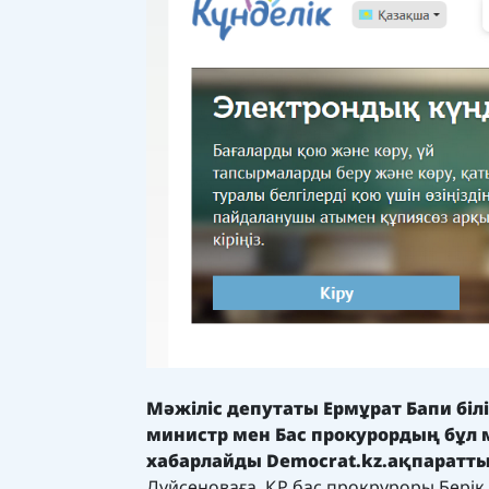
Мәжіліс депутаты Ермұрат Бапи біл
министр мен Бас прокурордың бұл 
хабарлайды
Democrat.kz.
ақпаратты
Дүйсеноваға, ҚР бас прокруроры Берік 