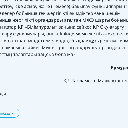
реттеу, іске асыру және (немесе) бақылау функцияларын 
елелер бойынша тек жергілікті әкімдіктер ғана шешім
ойынша жергілікті органдарды аталған МЖӘ шарты бойын
н қатар ҚР «Білім туралы» заңына сәйкес ҚР Оқу-ағарту
басқару функциялары, оның ішінде мемлекеттік-жекешелі
ктер атынан міндеттемелерді қабылдау құзыреті жүктелм
ңнамасына сәйкес Министрліктің атқарушы органдарға
рттың талаптары заңсыз бола ма?
Ермұра
ҚР Парламенті Мәжілісінің д
нды.
іпсіздік