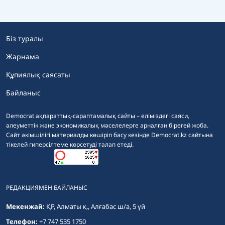
Біз туралы
Жарнама
Құпиялық саясаты
Байланыс
Democrat ақпараттық-сараптамалық сайты – еліміздегі саяси,
әлеуметтік және экономикалық мәселелерге арналған бірегей жоба.
Сайт әкімшілігі материалды көшіріп басу кезінде Democrat.kz сайтына
тікелей гиперсілтеме көрсетуді талап етеді.
РЕДАКЦИЯМЕН БАЙЛАНЫС
Мекенжай:
ҚР, Алматы қ., Алғабас ш/а, 5 үй
Телефон:
+7 747 535 1750