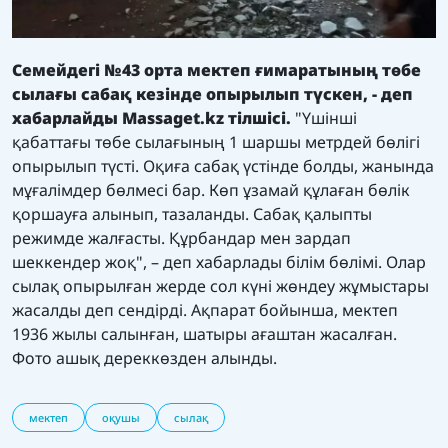
Семейдегі №43 орта мектеп ғимаратының төбе
сылағы сабақ кезінде опырылып түскен, - деп
хабарлайды
Massaget.kz
тілшісі.
"Үшінші
қабаттағы төбе сылағының 1 шаршы метрдей бөлігі
опырылып түсті. Оқиға сабақ үстінде болды, жанында
мұғалімдер бөлмесі бар. Көп ұзамай құлаған бөлік
қоршауға алынып, тазаланды. Сабақ қалыпты
режимде жалғасты. Құрбандар мен зардап
шеккендер жоқ", – деп хабарлады білім бөлімі. Олар
сылақ опырылған жерде сол күні жөндеу жұмыстары
жасалды деп сендірді. Ақпарат бойынша, мектеп
1936 жылы салынған, шатыры ағаштан жасалған.
Фото ашық дереккөзден алынды.
мектеп
оқушы
сылақ