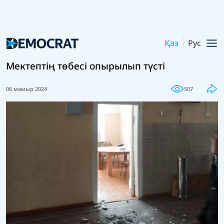
Қаз
Рус
Мектептің төбесі опырылып түсті
06 мамыр 2024
507