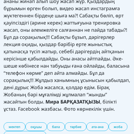
ананы жинап алып шоу жасап жүр. Қыздардың
бұрымын өрген болып, видео жасап инстаграмға
жүктегеннен бірдеңе шыға ма?! Сабақты бөліп, өрт
қауіпсіздігі (әрине керек) жаттығуына тренировка
жасап, оны әлемжеліге салғаннан не пайда табады?!
Бұл да сорақылық!!! Сабақты бұзып, дәрігерлер
лекция оқиды, қыздар бәрібір ерте жыныстық
қатынасқа түсіп жатыр, себебі дәрігердің айтқанын
керісінше қабылдайды. Оны анасы айтпайды. Әке-
шеше көбінесе нан табуыды ғана ойлайды, баласына
“телефон көрме” деп айта алмайды. Бұл да
сорақылық!!! Жұлдыз ханымның ұсынысын қабылдап,
дені дұрыс Жоба жасалса, қолдар едім. Бірақ
Жобаның бәрі мұғалімді жұлмалап “жынды”
жасайтын болды.
Мира БАРҚАЗАТҚЫЗЫ
, білікті
ұстаз. Facebook жазбасы. Фото көрнекілік үшін.
мектеп
оқушы
бала
тәрбие
ата-ана
жоба