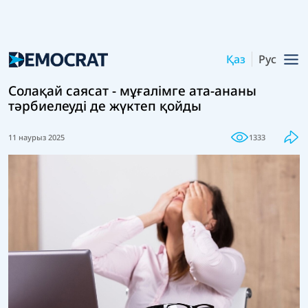
Қаз
Рус
Солақай саясат - мұғалімге ата-ананы
тәрбиелеуді де жүктеп қойды
11 наурыз 2025
1333