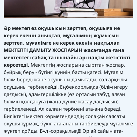
Әр мектеп өз оқушысын зерттеп, оқушыға не
керек екенін анықтап, мұғалімнің жұмысын
зерттеп, мұғалімге не керек екенін нақтылап
МЕКТЕПТІ ДАМЫТУ ЖОСПАРЫН жасағанда ғана
мектептегі сабақ та шынайы әрі нақты жетістікті
көрсетеді.
Мектептің жоспарына сырттан жоспар,
бұйрық беру - бүгінгі күннің басты қатесі. Мұғалім
білім береді және оқушыны дамытады, сол арқылы
оқушыны тәрбиелейді. Еңбекқорлыққа (білім игеру
дағдысы), адамгершілікке (өз ортасын табу), алған
білімін қолдануға (жаңа дүние жасау дағдысын)
тәрбиеленеді. Ал қалған тәрбиені ата-ана береді.
Биліктегі мектеп көрмегендердің солақай саясаты
оқушы тұрмақ, бүкіл ата-ананы тәрбиелеуді мұғалімге
жүктеп қойды. Бұл -сорақылық!!! Әр ай сайын ата-