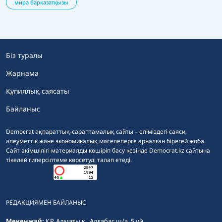
мира барказатқызы
Біз туралы
Жарнама
Құпиялық саясаты
Байланыс
Democrat ақпараттық-сараптамалық сайты – еліміздегі саяси,
әлеуметтік және экономикалық мәселелерге арналған бірегей жоба.
Сайт әкімшілігі материалды көшіріп басу кезінде Democrat.kz сайтына
тікелей гиперсілтеме көрсетуді талап етеді.
РЕДАКЦИЯМЕН БАЙЛАНЫС
Мекенжай:
ҚР, Алматы қ., Алғабас ш/а, 5 үй