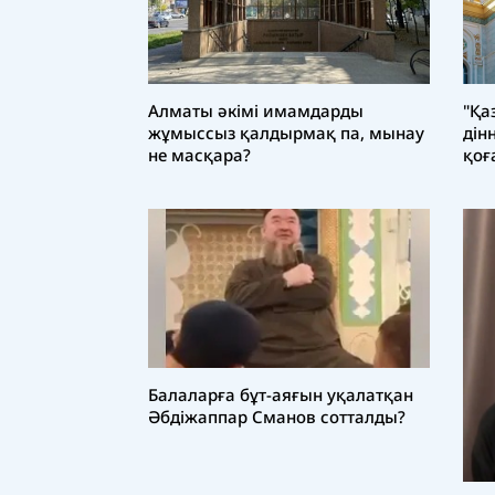
"Қа
Алматы әкімі имамдарды
дін
жұмыссыз қалдырмақ па, мынау
қоғ
не масқара?
Балаларға бұт-аяғын уқалатқан
Әбдіжаппар Сманов сотталды?