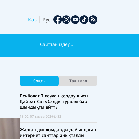
Қаз
Рус
Соңғы
Танымал
Бекболат Тілеухан қолдаушысы
Қайрат Сатыбалды туралы бар
шындықты айтты
18:00, 07 тамыз 2026
82
Жалған дипломдарды дайындаған
интернет сайттар анықталды