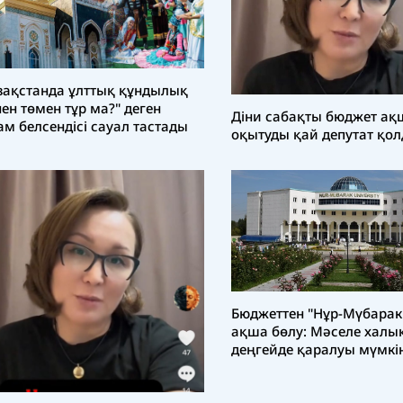
зақстанда ұлттық құндылық
нен төмен тұр ма?" деген
Діни сабақты бюджет а
ам белсендісі сауал тастады
оқытуды қай депутат қол
Бюджеттен "Нұр-Мүбарак
ақша бөлу: Мәселе халы
деңгейде қаралуы мүмкі