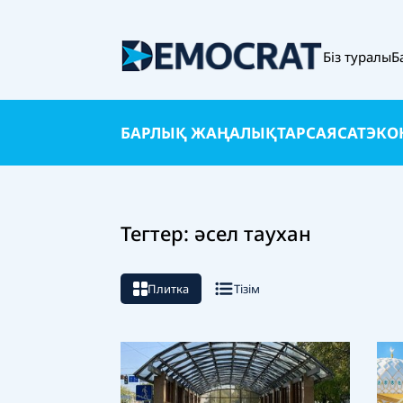
Біз туралы
Б
БАРЛЫҚ ЖАҢАЛЫҚТАР
САЯСАТ
ЭКО
Тегтер: әсел таухан
Плитка
Тізім