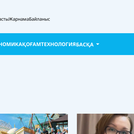
асты
Жарнама
Байланыс
НОМИКА
ҚОҒАМ
ТЕХНОЛОГИЯ
БАСҚА