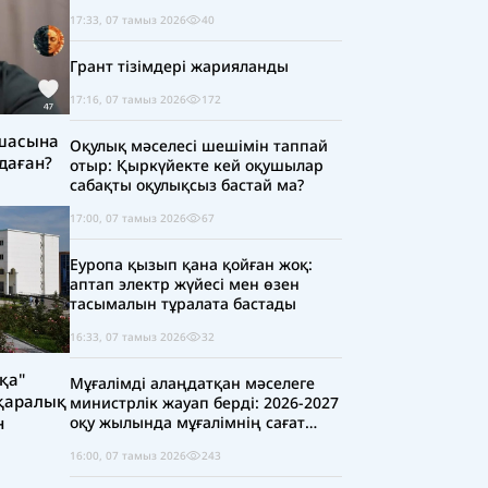
17:33, 07 тамыз 2026
40
Грант тізімдері жарияланды
17:16, 07 тамыз 2026
172
қшасына
Оқулық мәселесі шешімін таппай
даған?
отыр: Қыркүйекте кей оқушылар
сабақты оқулықсыз бастай ма?
17:00, 07 тамыз 2026
67
Еуропа қызып қана қойған жоқ:
аптап электр жүйесі мен өзен
тасымалын тұралата бастады
16:33, 07 тамыз 2026
32
қа"
Мұғалімді алаңдатқан мәселеге
қаралық
министрлік жауап берді: 2026-2027
оқу жылында мұғалімнің сағат
н
жүктемесі қысқара ма?
16:00, 07 тамыз 2026
243