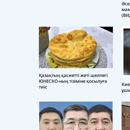
Әсе
ма
(ВИ
Қазақтың қасиетті жеті шелпегі
ЮНЕСКО-ның тізіміне қосылуға
Кие
тиіс
ұшы