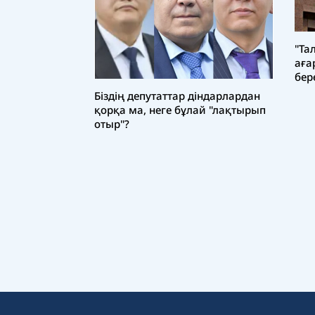
"Та
аға
бер
Біздің депутаттар діндарлардан
қорқа ма, неге бұлай "лақтырып
отыр"?