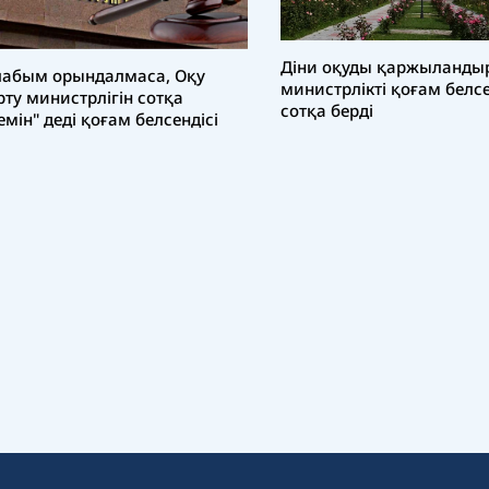
Діни оқуды қаржыланды
лабым орындалмаса, Оқу
министрлікті қоғам белсе
рту министрлігін сотқа
сотқа берді
емін" деді қоғам белсендісі