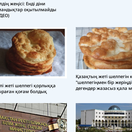
лдің жеңісі: Енді діни
мандықтар оқытылмайды
ДЕО)
Қазақтың жеті шелпегін 
"шелпегіңмен бір жеріңді
лі жеті шелпегі қорлыққа
дегендер жазасыз қала м
раған қоғам болдық