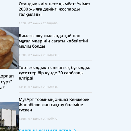
Отандық киім неге қымбат: Үкімет
2030 жылға дейінгі жоспарды
талқылады
15:32, 07 тамыз 2026
60
Биылғы оқу жылында қай пән
мұғалімдерінің сағаты көбейетіні
мәлім болды
15:00, 07 тамыз 2026
395
Төрт жылдық тыныштық бұзылды:
хуситтер бір күнде 30 сарбазды
қорлап
өлтірді
 сүрт"
а?
14:31, 07 тамыз 2026
34
МузАрт тобының әншісі Кенжебек
Жанәбілов жан сақтау бөліміне
түскен
14:06, 07 тамыз 2026
77