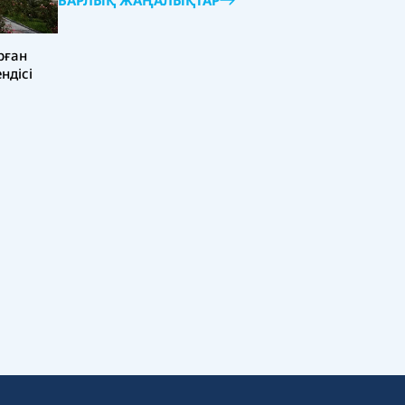
БАРЛЫҚ ЖАҢАЛЫҚТАР
рған
ндісі