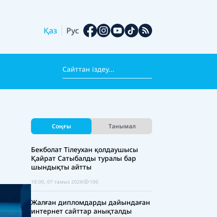
Қаз
Рус
Соңғы
Танымал
Бекболат Тілеухан қолдаушысы
Қайрат Сатыбалды туралы бар
шындықты айтты
18:00, 07 тамыз 2026
100
Жалған дипломдарды дайындаған
интернет сайттар анықталды