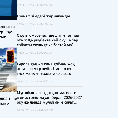
17:33, 07 тамыз 2026
58
Грант тізімдері жарияланды
17:16, 07 тамыз 2026
252
жәннатта
ер-коуч
Оқулық мәселесі шешімін таппай
тып
отыр: Қыркүйекте кей оқушылар
сабақты оқулықсыз бастай ма?
17:00, 07 тамыз 2026
96
Еуропа қызып қана қойған жоқ:
аптап электр жүйесі мен өзен
тасымалын тұралата бастады
16:33, 07 тамыз 2026
43
Мұғалімді алаңдатқан мәселеге
министрлік жауап берді: 2026-2027
лсаң, не
оқу жылында мұғалімнің сағат
 имам
жүктемесі қысқара ма?
16:00, 07 тамыз 2026
356