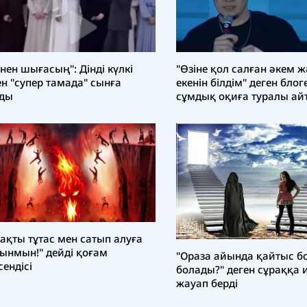
ннен шығасың": Дінді күлкі
"Өзіне қол салған әкем 
ен "супер тамада" сынға
екенін білдім" деген блог
лды
сұмдық оқиға туралы ай
берді
зақты тұтас мен сатып алуға
ынмын!" дейді қоғам
"Ораза айында қайтыс бо
сендісі
болады?" деген сұраққа
жауап берді