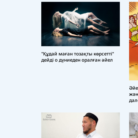
"Құдай маған тозақты көрсетті"
дейді о дүниеден оралған әйел
Әйе
жән
дал