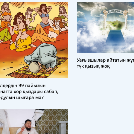
Уағызшылар айтатын жұ
түк қызық жоқ
лдердің 99 пайызын
натта хор қыздары сабап,
-дұлын шығара ма?