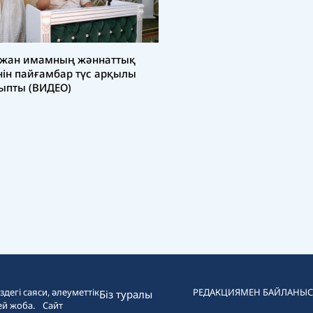
жан имамның жәннаттық
нін пайғамбар түс арқылы
ыпты (ВИДЕО)
дегі саяси, әлеуметтік
РЕДАКЦИЯМЕН БАЙЛАНЫС
Біз туралы
ей жоба. Сайт