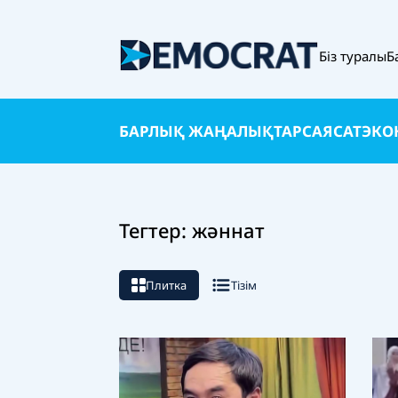
Біз туралы
Б
БАРЛЫҚ ЖАҢАЛЫҚТАР
САЯСАТ
ЭКО
Тегтер: жәннат
Плитка
Тізім