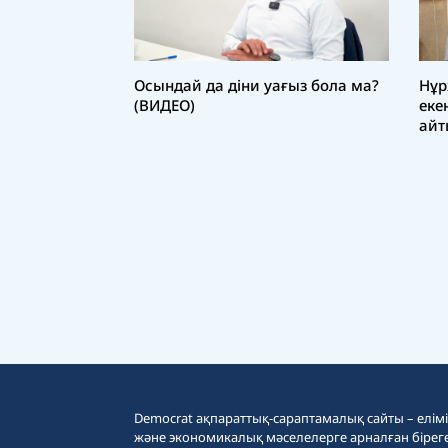
Осындай да діни уағыз бола ма?
Нұр
(ВИДЕО)
еке
айт
Democrat ақпараттық-сараптамалық сайты – еліміз
және экономикалық мәселелерге арналған бірег