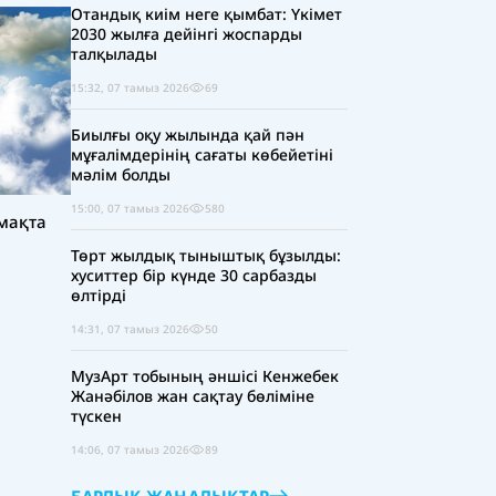
Отандық киім неге қымбат: Үкімет
2030 жылға дейінгі жоспарды
талқылады
15:32, 07 тамыз 2026
69
Биылғы оқу жылында қай пән
мұғалімдерінің сағаты көбейетіні
мәлім болды
15:00, 07 тамыз 2026
580
мақта
Төрт жылдық тыныштық бұзылды:
хуситтер бір күнде 30 сарбазды
өлтірді
14:31, 07 тамыз 2026
50
МузАрт тобының әншісі Кенжебек
Жанәбілов жан сақтау бөліміне
түскен
14:06, 07 тамыз 2026
89