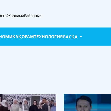
асты
Жарнама
Байланыс
НОМИКА
ҚОҒАМ
ТЕХНОЛОГИЯ
БАСҚА