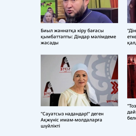
Биыл жәннатқа кіру бағасы
"Ді
қымбаттапты: Діндар мәлімдеме
етк
жасады
қа
"То
дай
"Сауатсыз надандар!" деген
бел
Ақжүніс имам-молдаларға
шүйлікті