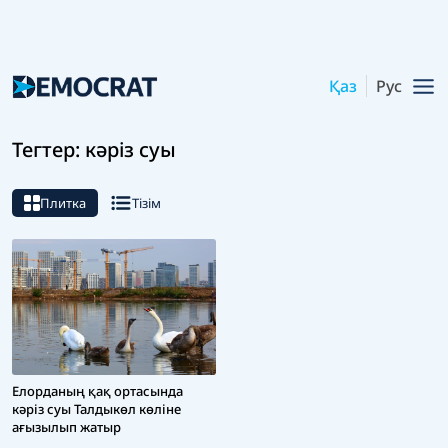
Қаз
Рус
Тегтер: кәріз суы
Плитка
Тізім
Елорданың қақ ортасында
кәріз суы Талдыкөл көліне
ағызылып жатыр