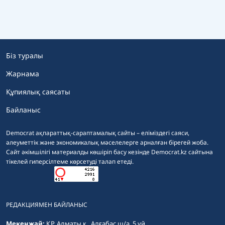
Біз туралы
Жарнама
Құпиялық саясаты
Байланыс
Democrat ақпараттық-сараптамалық сайты – еліміздегі саяси,
әлеуметтік және экономикалық мәселелерге арналған бірегей жоба.
Сайт әкімшілігі материалды көшіріп басу кезінде Democrat.kz сайтына
тікелей гиперсілтеме көрсетуді талап етеді.
РЕДАКЦИЯМЕН БАЙЛАНЫС
Мекенжай:
ҚР, Алматы қ., Алғабас ш/а, 5 үй