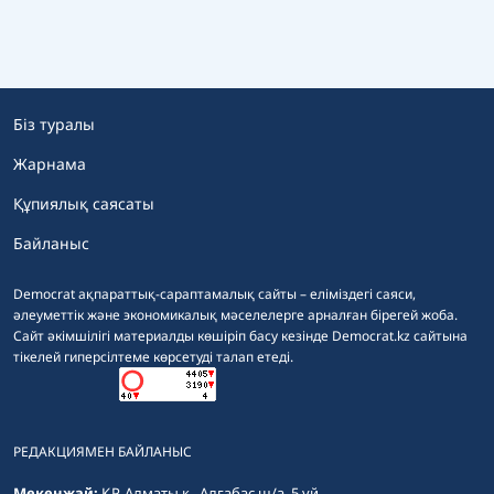
Біз туралы
Жарнама
Құпиялық саясаты
Байланыс
Democrat ақпараттық-сараптамалық сайты – еліміздегі саяси,
әлеуметтік және экономикалық мәселелерге арналған бірегей жоба.
Сайт әкімшілігі материалды көшіріп басу кезінде Democrat.kz сайтына
тікелей гиперсілтеме көрсетуді талап етеді.
РЕДАКЦИЯМЕН БАЙЛАНЫС
Мекенжай:
ҚР, Алматы қ., Алғабас ш/а, 5 үй