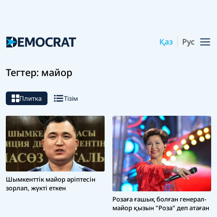
Қаз
Рус
Тегтер: майор
Плитка
Тізім
Шымкенттік майор әріптесін
зорлап, жүкті еткен
Розаға ғашық болған генерал-
майор қызын "Роза" деп атаған