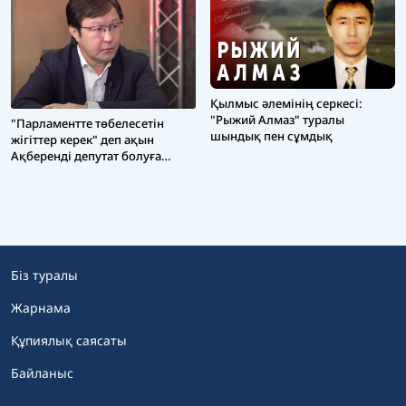
Қылмыс әлемінің серкесі:
"Рыжий Алмаз" туралы
"Парламентте төбелесетін
шындық пен сұмдық
жігіттер керек" деп ақын
Ақберенді депутат болуға
үгіттепті
Біз туралы
Жарнама
Құпиялық саясаты
Байланыс