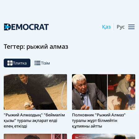
Қаз
Рус
Тегтер: рыжий алмаз
Плитка
Тізім
"Рыжий Алмаздың" "беймәлім
Полковник "Рыжий Алмаз"
қызы" туралы ақпарат елді
туралы жұрт білмейтін
елең еткізді
құпияны айтты