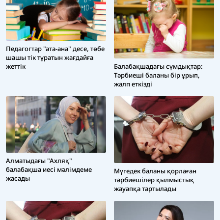
Педагогтар "ата-ана" десе, төбе
шашы тік тұратын жағдайға
жеттік
Балабақшадағы сұмдықтар:
Тәрбиеші баланы бір ұрып,
жалп еткізді
Алматыдағы "Ахляқ"
балабақша иесі мәлімдеме
Мүгедек баланы қорлаған
жасады
тәрбиешілер қылмыстық
жауапқа тартылады