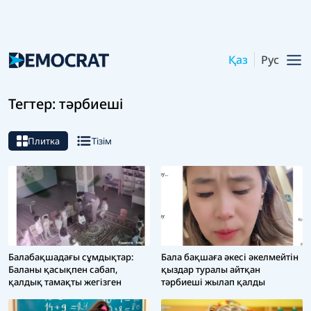
Қаз
Рус
Тегтер: тәрбиеші
Плитка
Тізім
Бала бақшаға әкесі әкелмейтін
Балабақшадағы сұмдықтар:
қыздар туралы айтқан
Баланы қасықпен сабап,
тәрбиеші жылап қалды
қалдық тамақты жегізген