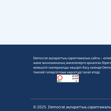
Democrat ақпараттық-сараптамалық сайты – еліміз
және экономикалық мәселелерге арналған бірег
әкімшілігі материалды көшіріп басу кезінде Demo
тікелей гиперсілтеме көрсетуді талап етеді.
© 2025. Democrat ақпараттық-сараптамалы