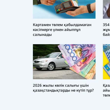
Картамен төлем қабылдамаған
354
кәсіпкерге үлкен айыппұл
жұ
салынады
бай
ал
Қаз
2026 жылы көлік салығы үшін
айы
қазақстандықтарды не күтіп тұр?
төл