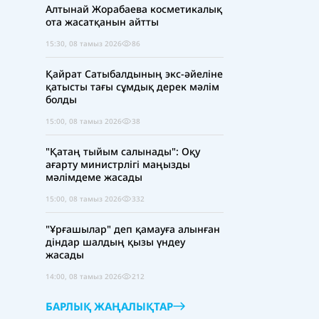
Алтынай Жорабаева косметикалық
ота жасатқанын айтты
15:30, 08 тамыз 2026
86
Қайрат Сатыбалдының экс-әйеліне
қатысты тағы сұмдық дерек мәлім
болды
15:00, 08 тамыз 2026
38
"Қатаң тыйым салынады": Оқу
ағарту министрлігі маңызды
мәлімдеме жасады
15:00, 08 тамыз 2026
332
"Ұрғашылар" деп қамауға алынған
діндар шалдың қызы үндеу
жасады
14:00, 08 тамыз 2026
212
БАРЛЫҚ ЖАҢАЛЫҚТАР