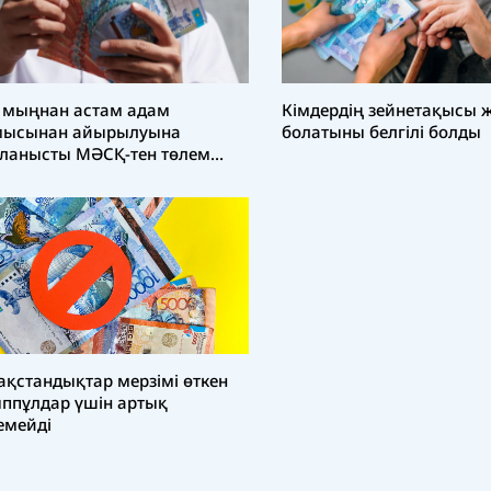
 мыңнан астам адам
Кімдердің зейнетақысы 
мысынан айырылуына
болатыны белгілі болды
ланысты МӘСҚ-тен төлем
ды
ақстандықтар мерзімі өткен
ппұлдар үшін артық
емейді