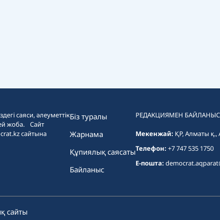
дегі саяси, әлеуметтік
РЕДАКЦИЯМЕН БАЙЛАНЫС
Біз туралы
ей жоба. Сайт
crat.kz сайтына
Жарнама
Мекенжай:
ҚР, Алматы қ.,
Телефон:
+7 747 535 1750
Құпиялық саясаты
E-пошта:
democrat.aqpara
Байланыс
қ сайты