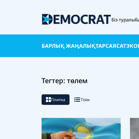
Біз туралы
Б
БАРЛЫҚ ЖАҢАЛЫҚТАР
САЯСАТ
ЭКО
Тегтер: төлем
Плитка
Тізім