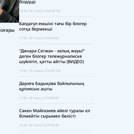
білдірді
18:00, 08 тамыз 2026
108
Бағдагүл емшіні тағы бір блогер
сотқа бермекші
жоғары
17:30, 08 тамыз 2026
63
"Динара Сәтжан - халық жауы!"
деген блогер тележурналиске
шүйлігіп, қатты айтты (ВИДЕО)
17:00, 08 тамыз 2026
106
Дариға Бадықова байлығының
құпиясын ашты
17:00, 08 тамыз 2026
80
Сәкен Майғазиев әйелі туралы ел
білмейтін сырымен бөлісті
16:30, 08 тамыз 2026
38