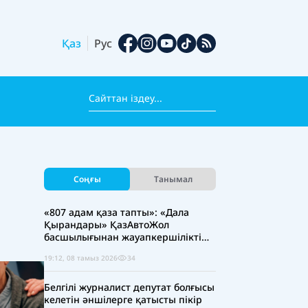
Қаз
Рус
Соңғы
Танымал
«807 адам қаза тапты»: «Дала
Қырандары» ҚазАвтоЖол
басшылығынан жауапкершілікті
күшейтуді талап етті
19:12, 08 тамыз 2026
34
Белгілі журналист депутат болғысы
келетін әншілерге қатысты пікір