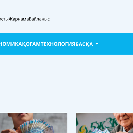
асты
Жарнама
Байланыс
НОМИКА
ҚОҒАМ
ТЕХНОЛОГИЯ
БАСҚА