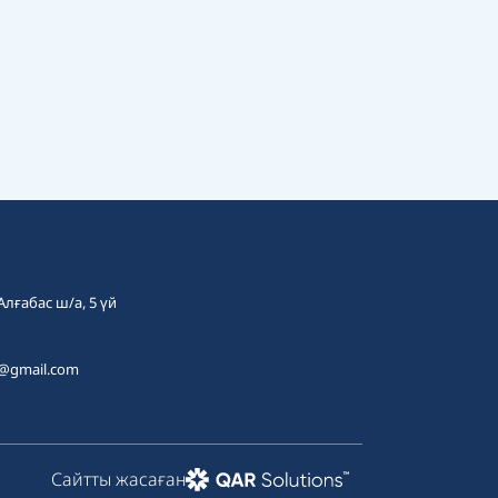
 Алғабас ш/а, 5 үй
t@gmail.com
Сайтты жасаған