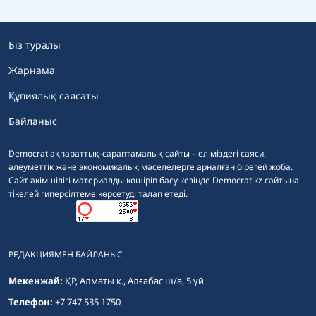
Біз туралы
Жарнама
Құпиялық саясаты
Байланыс
Democrat ақпараттық-сараптамалық сайты – еліміздегі саяси,
әлеуметтік және экономикалық мәселелерге арналған бірегей жоба.
Сайт әкімшілігі материалды көшіріп басу кезінде Democrat.kz сайтына
тікелей гиперсілтеме көрсетуді талап етеді.
РЕДАКЦИЯМЕН БАЙЛАНЫС
Мекенжай:
ҚР, Алматы қ., Алғабас ш/а, 5 үй
Телефон:
+7 747 535 1750