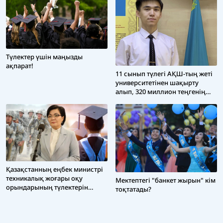
Түлектер үшін маңызды
ақпарат!
11 сынып түлегі АҚШ-тың жеті
университетінен шақырту
алып, 320 миллион теңгенің
грантын ұтып алған
Қазақстанның еңбек министрі
техникалық жоғары оқу
Мектептегі "банкет жырын" кім
орындарының түлектерін
тоқтатады?
әскери қызметтен босатуды
ұсынды