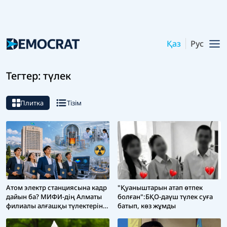
Қаз
Рус
Тегтер: түлек
Плитка
Тізім
Атом электр станциясына кадр
"Қуаныштарын атап өтпек
дайын ба? МИФИ-дің Алматы
болған":БҚО-даүш түлек суға
филиалы алғашқы түлектерін
батып, көз жұмды
шығарды