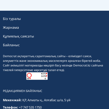
Біз туралы
Жарнама
Құпиялық саясаты
Байланыс
Democrat ақпараттық-сараптамалық сайты – еліміздегі саяси,
әлеуметтік және экономикалық мәселелерге арналған бірегей жоба.
Сайт әкімшілігі материалды көшіріп басу кезінде Democrat.kz сайтына
тікелей гиперсілтеме көрсетуді талап етеді.
РЕДАКЦИЯМЕН БАЙЛАНЫС
Мекенжай:
ҚР, Алматы қ., Алғабас ш/а, 5 үй
Телефон:
+7 747 535 1750