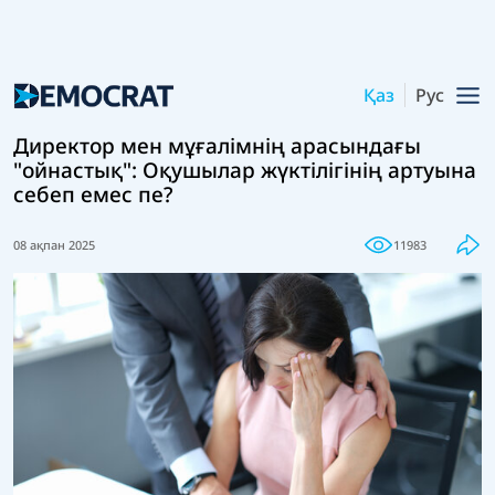
Қаз
Рус
Директор мен мұғалімнің арасындағы
"ойнастық": Оқушылар жүктілігінің артуына
себеп емес пе?
08 ақпан 2025
11983