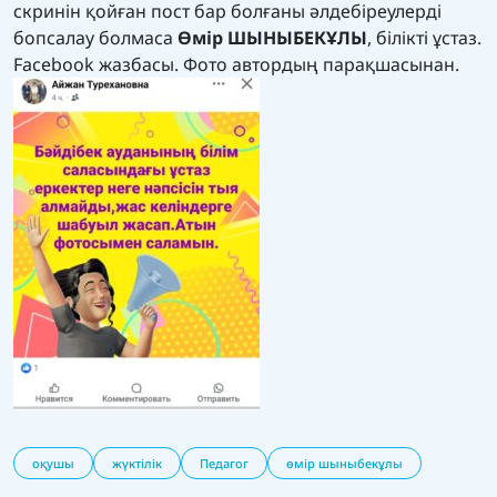
скринін қойған пост бар болғаны әлдебіреулерді
бопсалау болмаса
Өмір ШЫНЫБЕКҰЛЫ
, білікті ұстаз.
Facebook
жазбасы. Фото автордың парақшасынан.
оқушы
жүктілік
Педагог
өмір шыныбекұлы