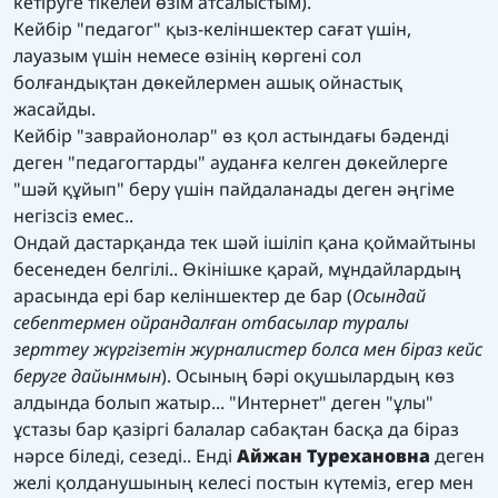
кетіруге тікелей өзім атсалыстым).
Кейбір "педагог" қыз-келіншектер сағат үшін,
лауазым үшін немесе өзінің көргені сол
болғандықтан дөкейлермен ашық ойнастық
жасайды.
Кейбір "заврайонолар" өз қол астындағы бәденді
деген "педагогтарды" ауданға келген дөкейлерге
"шәй құйып" беру үшін пайдаланады деген әңгіме
негізсіз емес..
Ондай дастарқанда тек шәй ішіліп қана қоймайтыны
бесенеден белгілі.. Өкінішке қарай, мұндайлардың
арасында ері бар келіншектер де бар (
Осындай
себептермен ойрандалған отбасылар туралы
зерттеу жүргізетін журналистер болса мен біраз кейс
беруге дайынмын
). Осының бәрі оқушылардың көз
алдында болып жатыр... "Интернет" деген "ұлы"
ұстазы бар қазіргі балалар сабақтан басқа да біраз
нәрсе біледі, сезеді.. Енді
Айжан Турехановна
деген
желі қолданушының келесі постын күтеміз, егер мен