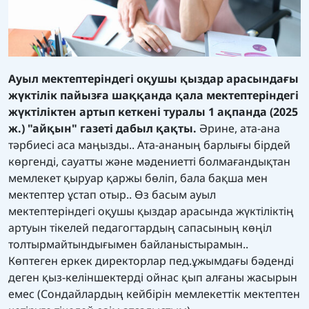
Ауыл мектептеріндегі оқушы қыздар арасындағы
жүктілік пайызға шаққанда қала мектептеріндегі
жүктіліктен артып кеткені туралы 1 ақпанда (2025
ж.) "айқын" газеті дабыл қақты.
Әрине, ата-ана
тәрбиесі аса маңызды.. Ата-ананың барлығы бірдей
көргенді, сауатты және мәдениетті болмағандықтан
мемлекет қыруар қаржы бөліп, бала бақша мен
мектептер ұстап отыр.. Өз басым ауыл
мектептеріндегі оқушы қыздар арасында жүктіліктің
артуын тікелей педагогтардың сапасының көңіл
толтырмайтындығымен байланыстырамын..
Көптеген еркек директорлар пед.ұжымдағы бәденді
деген қыз-келіншектерді ойнас қып алғаны жасырын
емес (Сондайлардың кейбірін мемлекеттік мектептен