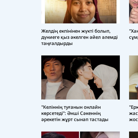
Желдің екпінінен жүкті болып,
"Ха
дүниеге қыз әкелген әйел әлемді
сұм
таңғалдырды
"Келіннің туғанын онлайн
"Ер
көрсетеді": Әнші Сәкеннің
жас
әрекетін жұрт сынап тастады
жос
айт