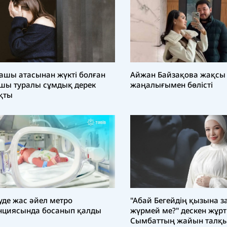
Айжан Байзақова жақсы
ашы атасынан жүкті болған
жаңалығымен бөлісті
шы туралы сұмдық дерек
қты
уде жас әйел метро
"Абай Бегейдің қызына з
нциясында босанып қалды
жүрмей ме?" дескен жұрт
Сымбаттың жайын талқ