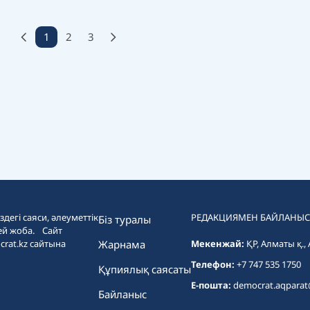
1
2
3
дегі саяси, әлеуметтік
РЕДАКЦИЯМЕН БАЙЛАНЫС
Біз туралы
ей жоба. Сайт
crat.kz сайтына
Жарнама
Мекенжай:
ҚР, Алматы қ.,
Телефон:
+7 747 535 1750
Құпиялық саясаты
E-пошта:
democrat.aqpara
Байланыс