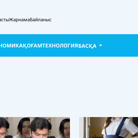
асты
Жарнама
Байланыс
НОМИКА
ҚОҒАМ
ТЕХНОЛОГИЯ
БАСҚА