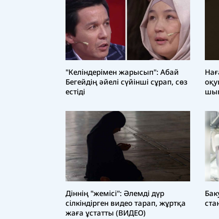
"Келіндерімен жарысып": Абай
Нағ
Бегейдің әйелі сүйінші сұрап, сөз
оқу
естіді
шы
Діннің "жемісі": Әлемді дүр
Бак
сілкіндірген видео тарап, жұртқа
ста
жаға ұстатты (ВИДЕО)