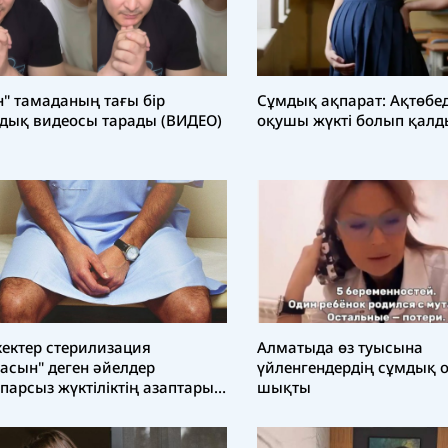
н" тамаданың тағы бір
Сұмдық ақпарат: Ақтөбе
дық видеосы тарады (ВИДЕО)
оқушы жүкті болып қалд
кектер стерилизация
Алматыда өз туысына
асын" деген әйелдер
үйленгендердің сұмдық 
парсыз жүктіліктің азаптарын
шықты
ты