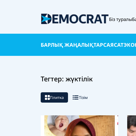
Біз туралы
Б
БАРЛЫҚ ЖАҢАЛЫҚТАР
САЯСАТ
ЭКО
Тегтер: жүктілік
Плитка
Тізім