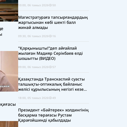
10:00, 06 тамыз 2026
50
Магистратураға тапсырғандардың
жартысынан көбі шекті балл
жинай алмады
де
ы
09:30, 06 тамыз 2026
16
"Қорқынышты!"деп айғайлай
жылаған Мадияр Серікбаев елді
шошытты (ВИДЕО)
09:00, 06 тамыз 2026
57
Қазақстанда Транскаспий суасты
талшықты-оптикалық байланыс
желісі құрылысының негізгі кезеңі
аяқталды
18:00, 05 тамыз 2026
49
оқиғасы
Президент «Бәйтерек» холдингінің
басқарма төрағасы Рустам
Қарағойшинді қабылдады