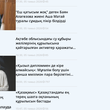
17:30, 05 тамыз 2026
45
"Еш қатысым жоқ" деген Баян
Алагөзова жиені Аша Матай
туралы сұмдық пікір білдірді
17:00, 05 тамыз 2026
54
Ақтөбе облысындағы су құбыры
желілерінің құрылысына
қайтарылған активтер қаражаты
есебінен 5 млрд теңге бөлінді
16:30, 05 тамыз 2026
85
«Қызыл дипломмен де кіре
алмайсың»: Мұғалім болу үшін
қанша миллион пара берілетіні
ашық айтылуда
16:00, 05 тамыз 2026
797
«Қазақмыс» Қазақстандағы ең
терең шахта оқпанының
аң
құрылысын бастады
ылауда
15:47, 05 тамыз 2026
56