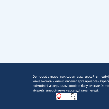
Democrat ақпараттық-сараптамалық сайты – еліміз
және экономикалық мәселелерге арналған бірег
әкімшілігі материалды көшіріп басу кезінде Demo
тікелей гиперсілтеме көрсетуді талап етеді.