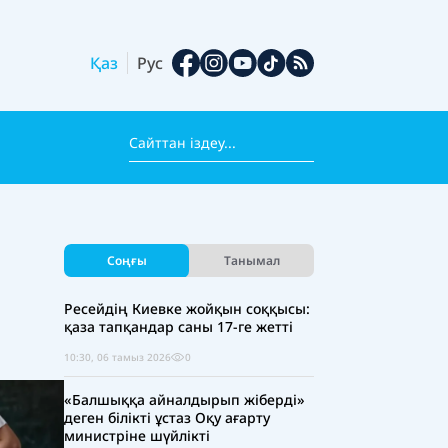
Қаз
Рус
Соңғы
Танымал
Ресейдің Киевке жойқын соққысы:
қаза тапқандар саны 17-ге жетті
10:30, 06 тамыз 2026
0
«Балшыққа айналдырып жіберді»
деген білікті ұстаз Оқу ағарту
министріне шүйлікті