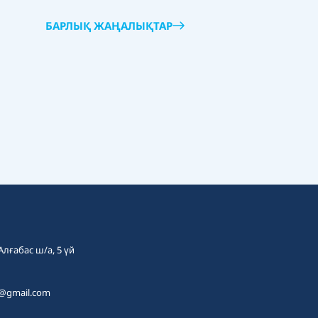
БАРЛЫҚ ЖАҢАЛЫҚТАР
 Алғабас ш/а, 5 үй
t@gmail.com