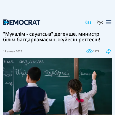
Қаз
Рус
"Мұғалім - сауатсыз" дегенше, министр
білім бағдарламасын, жүйесін реттесін!
19 ақпан 2025
1977