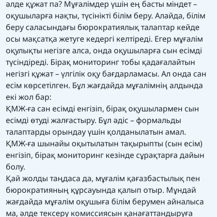
әлде құжат па? Мұғалімдер үшін ең басты міндет –
оқушыларға нақты, түсінікті білім беру. Алайда, білім
беру саласындағы бюрократиялық талаптар кейде
осы мақсатқа жетуге кедергі келтіреді. Егер мұғалім
оқулықты негізге алса, онда оқушыларға сын есімді
түсіндіреді. Бірақ мониторинг тобы қадағалайтын
негізгі құжат – үлгілік оқу бағдарламасы. Ал онда сан
есім көрсетілген. Бұл жағдайда мұғалімнің алдында
екі жол бар:
ҚМЖ-ға сан есімді енгізіп, бірақ оқушылармен сын
есімді өтуді жалғастыру. Бұл әдіс – формальды
талаптарды орындау үшін қолданылатын амал.
ҚМЖ-ға шынайы оқытылатын тақырыпты (сын есім)
енгізіп, бірақ мониторинг кезінде сұрақтарға дайын
болу.
Қай жолды таңдаса да, мұғалім қағазбастылық пен
бюрократияның құрсауында қалып отыр. Мұндай
жағдайда мұғалім оқушыға білім берумен айналыса
ма, әлде тексеру комиссиясын қанағаттандыруға