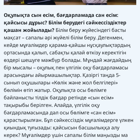
Оқулықта сын есім, бағдарламада сан есім:
қайсысы дұрыс? Білім берудегі сәйкессіздіктер
қашан жойылады?
Білім беру жүйесіндегі басты
мақсат – сапалы әрі жүйелі білім беру. Дегенмен,
кейде мұғалімдер қарама-қайшы нұсқаулықтардың
ортасында қалып, сабақты қалай өткізу керектігін
өздері шешуге мәжбүр болады. Мұндай жағдайдың
бір мысалы – оқулық пен үлгілік оқу бағдарламасы
арасындағы айырмашылықтар. Қазіргі таңда 5-
сынып оқушылары «Көлік және жол белгілері»
бөлімін өтіп жатыр. Оқулықта осы бөлімге
байланысты тілдік бағдар ретінде «сын есім»
тақырыбы берілген. Алайда, үлгілік оқу
бағдарламасында дәл осы бөлімге «сан есім»
қарастырылған. Бұл сәйкессіздік мұғалімдерге үлкен
қиындық туғызады: қайсысын басшылыққа алу
керек? Мұғалімдер үшін сапалы білім маңызды ма