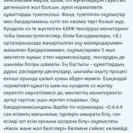
дегеніңізге жол болсын, әуелі нормативтік
құжаттарды түзесеңізші. Жаңа, түзетілген оқулықтар
мен бағдарламаны күтіп екі көзіміз төрт болып жүр.
Күнделік кз-те жүктелген ҚМЖ тексеруші мониторинг
тобы (министрліктегілер, білім басқармалары, т.б.)
орталарыңызда жаңартылған оқу мазмұндарымен
жазылған бағдарламамен, оқулықтармен 5 жыл
мектепте жұмыс істеп көрмесеңіздер, тексерудің де
шынайы болуы шамалы. Ең бастысы – құжаттардың
дұрыс рәсімделуі десеңіздер, шынайы оқыту процесі
екінші орында қалып қоюы әбден мүмкін. Ешқандай
нормативті құжатта қмж-ны күнделік кз жүктеу
керектігі көрсетілмесе де, мектептің мониторингін
артқа тартпас үшін жүктеп отырмын. Оқу
бағдарламасындағы Әдеби тіл нормалары: «5.4.4.4
сан есімнің мағыналық түрлерін ажырата білу, сан
есімді зат есім орнына қолдана білу» оқулықтағы
«Көлік және жол белгілері» бөліміне сәйкес келмейді.