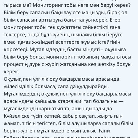
тырыса ма? Мониторинг тобы неге мән беруі керек?
Білім беру сапасын бақылау өте маңызды, бірақ ол
білім сапасын арттыруға бағытталуы керек. Егер
мониторинг тобы тек құжаттағы сәйкестікті ғана
тексерсе, онда бұл жүйенің шынайы білім беруге
емес, қағаз жүзіндегі есептерге жұмыс істейтінін
көрсетеді. Мұғалімдердің басты міндеті – оқушыға
білім беру болса, мониторинг тобының мақсаты осы
процестің дұрыс жүріп жатқанына көз жеткізу болуы
керек.
Оқулық пен үлгілік оқу бағдарламасы арасында
үйлесімділік болмаса, сапа да құлдырайды.
Мұғалімдердің оқулық пен үлгілік оқу бағдарламасы
арасындағы қайшылықтарға жиі тап болатыны —
мұғалімдерді шаршатып та, ашындырады да.
Күйзеліске түсіп кетпей, сабыр сақтап, жыртығын
жамап, тігісін тегістеп, білім алушыларға сапалы білім
беріп жүрген мұғалімдерге мың алғыс. Ғани
Бейсембаев мырза, қазақ тілі мұғалімдерін сауатсыз