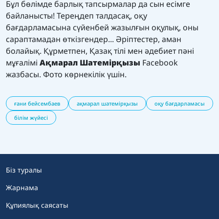
Бұл бөлімде барлық тапсырмалар да сын есімге
байланысты! Тереңдеп талдасақ, оқу
бағдарламасына сүйенбей жазылғын оқулық, оны
сараптамадан өткізгендер... Әріптестер, аман
болайық. Құрметпен, Қазақ тілі мен әдебиет пәні
мұғалімі
Ақмарал Шатемірқызы
Facebook
жазбасы. Фото көрнекілік үшін.
ғани бейсембаев
ақмарал шатемірқызы
оқу бағдарламасы
білім жүйесі
Біз туралы
Жарнама
Құпиялық саясаты