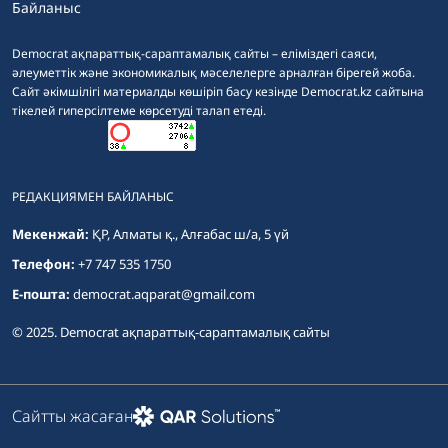
Байланыс
Democrat ақпараттық-сараптамалық сайты – еліміздегі саяси,
әлеуметтік және экономикалық мәселелерге арналған бірегей жоба.
Сайт әкімшілігі материалды көшіріп басу кезінде Democrat.kz сайтына
тікелей гиперсілтеме көрсетуді талап етеді.
РЕДАКЦИЯМЕН БАЙЛАНЫС
Мекенжай:
ҚР, Алматы қ., Алғабас ш/а, 5 үй
Телефон:
+7 747 535 1750
E-пошта:
democrat.aqparat@gmail.com
© 2025. Democrat ақпараттық-сараптамалық сайты
Сайтты жасаған