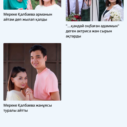
Мереке Қалбаева арманын
айтам деп жылап қалды
"...қандай оңбаған адаммын"
деген актриса жан сырын
ақтарды
Мереке Қалбаева жанұясы
туралы айтты