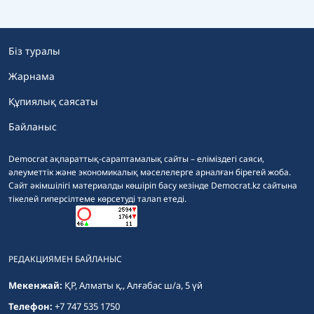
Біз туралы
Жарнама
Құпиялық саясаты
Байланыс
Democrat ақпараттық-сараптамалық сайты – еліміздегі саяси,
әлеуметтік және экономикалық мәселелерге арналған бірегей жоба.
Сайт әкімшілігі материалды көшіріп басу кезінде Democrat.kz сайтына
тікелей гиперсілтеме көрсетуді талап етеді.
РЕДАКЦИЯМЕН БАЙЛАНЫС
Мекенжай:
ҚР, Алматы қ., Алғабас ш/а, 5 үй
Телефон:
+7 747 535 1750