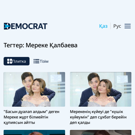
Қаз
Рус
Тегтер: Мереке Қалбаева
Плитка
Тізім
Мерекенің күйеуі де "күшік
"Басын дуалап алдым" деген
күйеумін" деп сұхбат берейін
Мереке жұрт білмейтін
деп қалды
құпиясын айтты