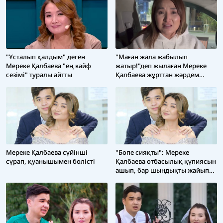
"Ұсталып қалдым" деген
"Маған жала жабылып
Мереке Қалбаева "ең кайф
жатыр!"деп жылаған Мереке
сезімі" туралы айтты
Қалбаева жұрттан жәрдем
сұрады
Мереке Қалбаева сүйінші
"Бөпе сияқты": Мереке
сұрап, қуанышымен бөлісті
Қалбаева отбасылық құпиясын
ашып, бар шындықты жайып
салды