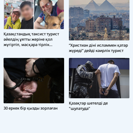
Қазақстандық таксист турист
әйелдің ұятты жеріне қол
жүгіртіп, масқара тірлік
“Христиан діні исламмен қатар
жасаған
жүреді” дейді каирлік турист
Қазақтар шетелді де
30 еркек бір қызды зорлаған
"шулатуда"