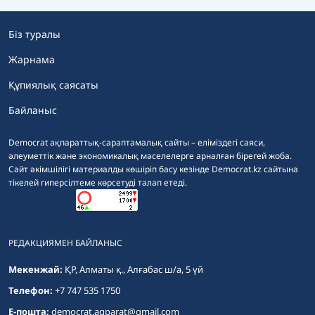
Біз туралы
Жарнама
Құпиялық саясаты
Байланыс
Democrat ақпараттық-сараптамалық сайты – еліміздегі саяси,
әлеуметтік және экономикалық мәселелерге арналған бірегей жоба.
Сайт әкімшілігі материалды көшіріп басу кезінде Democrat.kz сайтына
тікелей гиперсілтеме көрсетуді талап етеді.
РЕДАКЦИЯМЕН БАЙЛАНЫС
Мекенжай:
ҚР, Алматы қ., Алғабас ш/а, 5 үй
Телефон:
+7 747 535 1750
E-пошта:
democrat.aqparat@gmail.com