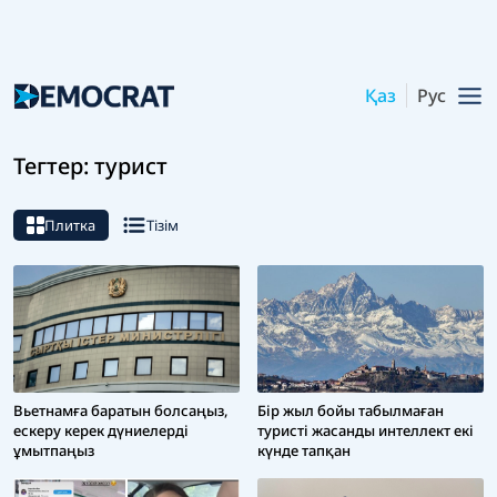
Қаз
Рус
Тегтер: турист
Плитка
Тізім
Вьетнамға баратын болсаңыз,
Бір жыл бойы табылмаған
ескеру керек дүниелерді
туристі жасанды интеллект екі
ұмытпаңыз
күнде тапқан