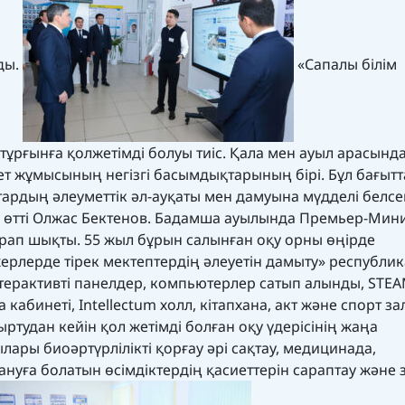
ды.
«Сапалы білім
ұрғынға қолжетімді болуы тиіс. Қала мен ауыл арасында
т жұмысының негізгі басымдықтарының бірі. Бұл бағытта
тардың әлеуметтік әл-ауқаты мен дамуына мүдделі белсе
ап өтті Олжас Бектенов. Бадамша ауылында Премьер-Мин
арап шықты. 55 жыл бұрын салынған оқу орны өңірде
рлерде тірек мектептердің әлеуетін дамыту» республи
терактивті панелдер, компьютерлер сатып алынды, STEA
а кабинеті, Intellectum холл, кітапхана, акт және спорт з
тудан кейін қол жетімді болған оқу үдерісінің жаңа
ары биоәртүрлілікті қорғау әрі сақтау, медицинада,
лдануға болатын өсімдіктердің қасиеттерін сараптау және 