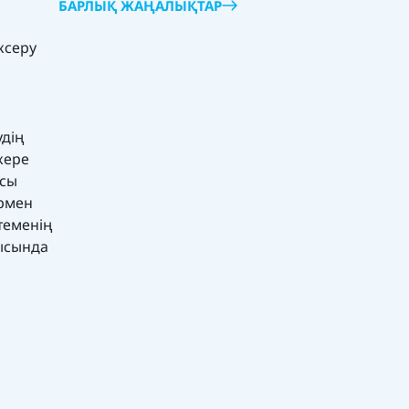
БАРЛЫҚ ЖАҢАЛЫҚТАР
ксеру
удің
кере
ысы
ермен
теменің
ысында