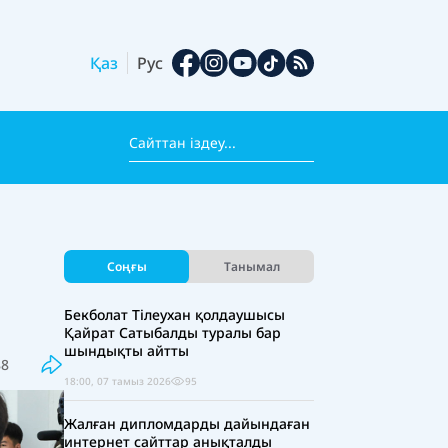
Қаз
Рус
Соңғы
Танымал
Бекболат Тілеухан қолдаушысы
Қайрат Сатыбалды туралы бар
шындықты айтты
88
18:00, 07 тамыз 2026
95
Жалған дипломдарды дайындаған
интернет сайттар анықталды