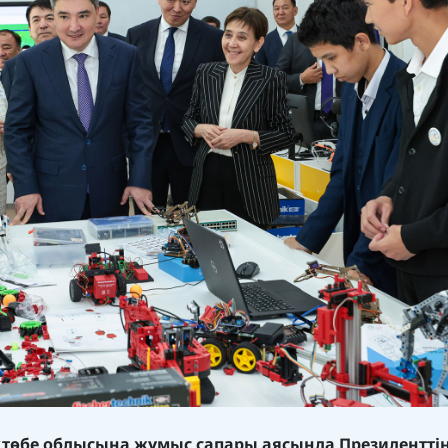
қтөбе облысына жұмыс сапары аясында Президентті