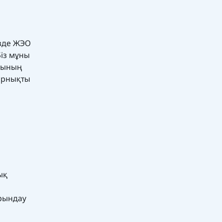
ізде ЖЭО
Біз мұны
ысының
 орнықты
ық
орындау