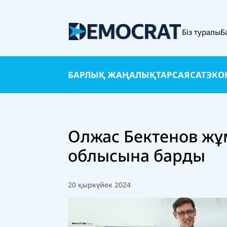
Біз туралы
Б
БАРЛЫҚ ЖАҢАЛЫҚТАР
САЯСАТ
ЭКО
Олжас Бектенов жұ
облысына барды
20 қыркүйек 2024