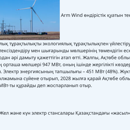
Arm Wind өндірістік қуатын те
ық тұрақтылықты экологиялық тұрақтылықпен үйлестір
тексіздендіру мен шығарынды мөлшерінің төмендігін ес
ан әрі дамыту қажеттігін атап өтті. Жалпы, Ақтөбе обл
орташа мөлшері 947 МВт, оның ішінде жергілікті көзд
ы. Электр энергиясының тапшылығы – 451 МВт (48%). Жүк
олжамына сүйене отырып, 2028 жылға қарай Ақтөбе обл
0 МВт-ты құрайды деп жоспарланып отыр.
Жел және күн электр стансалары Қазақстандағы «жасыл»