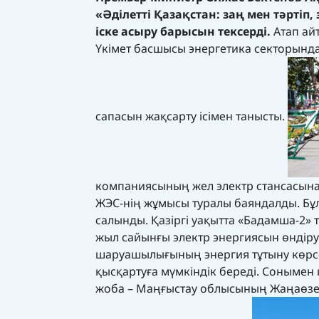
«Әділетті Қазақстан: заң мен тәрті
іске асыру барысын тексерді.
Атап ай
Үкімет басшысы энергетика секторынд
сапасын жақсарту ісімен танысты.
компаниясының жел электр стансасына
ЖЭС-нің жұмысы туралы баяндалды. Бұл
салынды. Қазіргі уақытта «Бадамша-2» 
жыл сайынғы электр энергиясын өндіру
шаруашылығының энергия тұтыну көрсе
қысқартуға мүмкіндік береді. Сонымен
жоба – Маңғыстау облысының Жаңаөзен