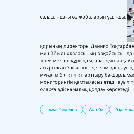
саласындағы өз жобаларын ұсынды.
қорының директоры Данияр Тоқтарбаев
мен 27 моноқаласының әрқайсысында бі
тірек мектеп құрылды, олардың әрқайсы
асырылған 3 жыл ішінде еліміздің ауы
мұғалім біліктілікті арттыру бағдарла
мониторингін қамтамасыз етеді, ауыл 
оларға әдіснамалық қолдау көрсетеді.
олжас бектенов
Ақтөбе
бадамша