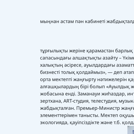
мыңнан астам пән кабинеті жабдықтал
тұрғылықты жеріне қарамастан барлық т
сапасындағы алшақтықты азайту – Үкіме
халықтың әсіресе, ауылдардағы азамат
бизнесті толық қолдаймыз», — деп ат
орта мектепті жаңғырту нәтижелерін қ
алғашқылардың бірі болып «Ауылдық же
жобасына енді. Заманауи жиһаздар, ин
зертхана, ART-студия, телестудия, музык
жабдықталған. Премьер-Министр жаңғыр
элементтерімен танысты. Мектеп оқушыл
экологияда, қауіпсіздікте және т.б. қо