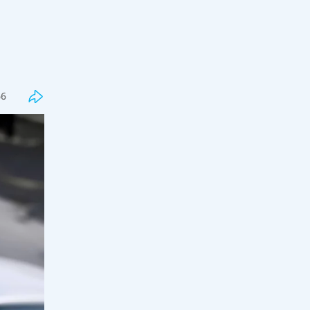
Соңғы
Танымал
Бекболат Тілеухан қолдаушысы
66
Қайрат Сатыбалды туралы бар
шындықты айтты
18:00, 07 тамыз 2026
95
Жалған дипломдарды дайындаған
интернет сайттар анықталды
17:33, 07 тамыз 2026
53
Грант тізімдері жарияланды
17:16, 07 тамыз 2026
234
Оқулық мәселесі шешімін таппай
отыр: Қыркүйекте кей оқушылар
сабақты оқулықсыз бастай ма?