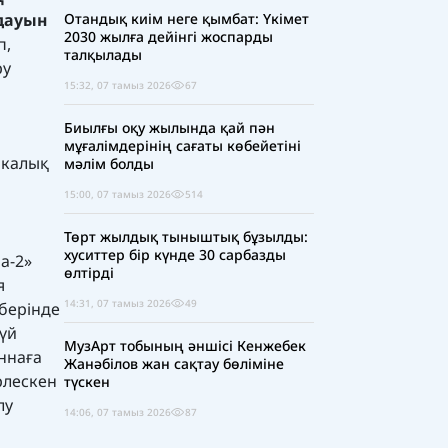
лдауын
Отандық киім неге қымбат: Үкімет
2030 жылға дейінгі жоспарды
п,
талқылады
ру
15:32, 07 тамыз 2026
67
Биылғы оқу жылында қай пән
мұғалімдерінің сағаты көбейетіні
икалық
мәлім болды
15:00, 07 тамыз 2026
514
Төрт жылдық тыныштық бұзылды:
хуситтер бір күнде 30 сарбазды
а-2»
өлтірді
я
14:31, 07 тамыз 2026
49
ңберінде
үй
МузАрт тобының әншісі Кенжебек
ннаға
Жанәбілов жан сақтау бөліміне
рлескен
түскен
лу
14:06, 07 тамыз 2026
87