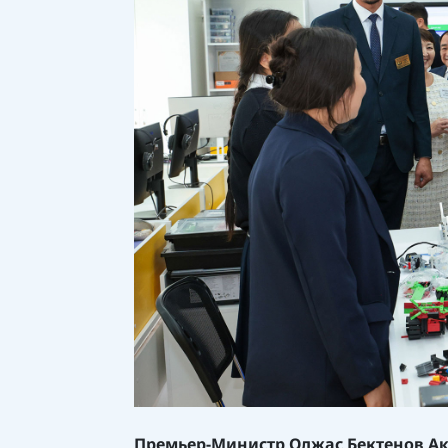
Премьер-Министр Олжас Бектенов А