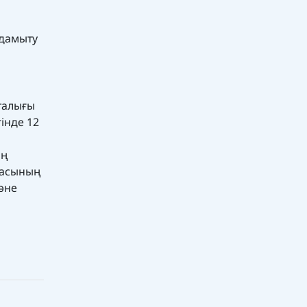
 дамыту
талығы
інде 12
ың
апасының
әне