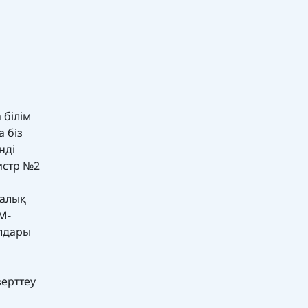
 білім
 біз
нді
истр №2
калық
M-
алдары
зерттеу