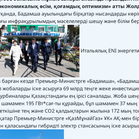
п, экономикалық өсім, қоғамдық оптимизм» атты Жо
тқанда, Бадамша ауылындағы бірқатар нысандарды көрі
ағы инфрақұрылымдық мәселелерді шешу және білім бе
Итальялық ENI энергет
 барған кезде Премьер-Министрге «Бадамша», «Бадамш
 жобаларды іске асыруға 69 млрд теңге жеке инвестици
турбиналары Қазақстандағы ең ірісі саналады. Жоба ше
 шамамен 195 ГВт*сағ-ты құрайды, бұл шамамен 37 мың 
ткішіне тең және CO2 қалдықтарын жылына 172 мың то
 қатар Премьер-Министрге «ҚазМұнайГаз» ҰК» АҚ-мен бі
 қаласындағы гибридті электр стансасының іске асыры