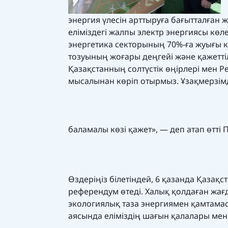
энергия үлесін арттыруға бағытталған 
еліміздегі жалпы электр энергиясы көл
энергетика секторының 70%-ға жуығы кө
тозуының жоғары деңгейі және қажеттілі
Қазақстанның солтүстік өңірлері мен 
мысалынан көріп отырмыз. Ұзақмерзімд
баламалы көзі қажет», — деп атап өтті
Өздеріңіз білетіндей, 6 қазанда Қазақ
референдум өтеді. Халық қолдаған жағд
экологиялық таза энергиямен қамтамас
аясында еліміздің шағын қалалары ме