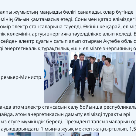
жалпы жұмыстың маңызды бөлігі саналады, олар бүгінде
емінің 6%-ын қамтамасыз етеді. Сонымен қатар еліміздегі
мір электр стансаларына тәуелді. Өкінішке қарай, елім
к көлемінің артуы энергияға тәуелділікке алып келеді. 
Ресейден электр қуатын сатып алып отырған Ақтөбе обл
і энергетикалық тұрақтылық үшін елімізге энергияның
 Премьер-Министр.
станда атом электр стансасын салу бойынша республикал
айда, атом энергетикасын дамыту елімізді тұрақты әрі
ыз етуге мүмкіндік береді. Президент тапсырмаларын 
н ауылдарындағы 1 мыңға жуық мектеп жаңғыртылып, 1,5