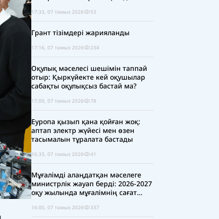
17:33, 07 тамыз 2026
53
Грант тізімдері жарияланды
17:16, 07 тамыз 2026
234
Оқулық мәселесі шешімін таппай
отыр: Қыркүйекте кей оқушылар
сабақты оқулықсыз бастай ма?
17:00, 07 тамыз 2026
78
Еуропа қызып қана қойған жоқ:
аптап электр жүйесі мен өзен
тасымалын тұралата бастады
16:33, 07 тамыз 2026
41
Мұғалімді алаңдатқан мәселеге
министрлік жауап берді: 2026-2027
оқу жылында мұғалімнің сағат
жүктемесі қысқара ма?
16:00, 07 тамыз 2026
337
ң