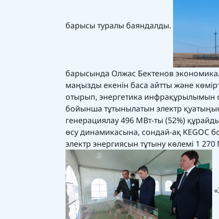
барысы туралы баяндалды.
барысында Олжас Бектенов экономикал
маңызды екенін баса айтты және көмір
отырып, энергетика инфрақұрылымын од
бойынша тұтынылатын электр қуатыңың 
генерациялау 496 МВт-ты (52%) құрайд
өсу динамикасына, сондай-ақ KEGOC б
электр энергиясын тұтыну көлемі 1 27
«