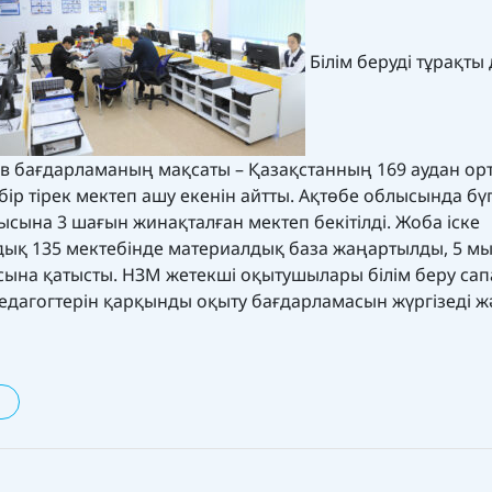
Білім беруді тұрақты
 бағдарламаның мақсаты – Қазақстанның 169 аудан ор
р тірек мектеп ашу екенін айтты. Ақтөбе облысында бүг
сына 3 шағын жинақталған мектеп бекітілді. Жоба іске
лдық 135 мектебінде материалдық база жаңартылды, 5 м
масына қатысты. НЗМ жетекші оқытушылары білім беру с
педагогтерін қарқынды оқыту бағдарламасын жүргізеді ж