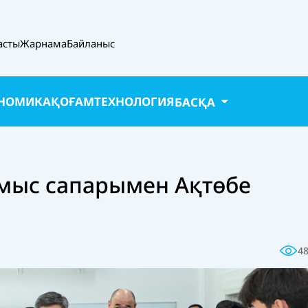
асты
Жарнама
Байланыс
НОМИКА
ҚОҒАМ
ТЕХНОЛОГИЯ
БАСҚА
мыс сапарымен Ақтөбе
4