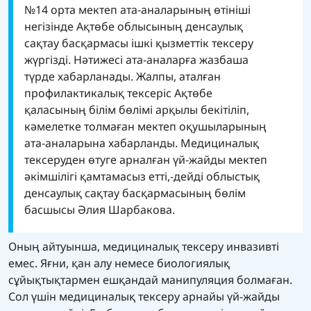
№14 орта мектеп ата-аналарының өтініші
негізінде Ақтөбе облысының денсаулық
сақтау басқармасы ішкі қызметтік тексеру
жүргізді. Нәтижесі ата-аналарға жазбаша
түрде хабарланады. Жалпы, аталған
профилактикалық тексеріс Ақтөбе
қаласының білім бөлімі арқылы бекітіліп,
кәмелетке толмаған мектеп оқушыларының
ата-аналарына хабарланды. Медициналық
тексеруден өтуге арналған үй-жайды мектеп
әкімшілігі қамтамасыз етті,-дейді облыстық
денсаулық сақтау басқармасының бөлім
басшысы Әлия Шарбакова.
Оның айтуынша, медициналық тексеру инвазивті
емес. Яғни, қан алу немесе биологиялық
сұйықтықтармен ешқандай манипуляция болмаған.
Сол үшін медициналық тексеру арнайы үй-жайды