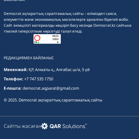
Democrat ақпараттық-сараптамалық сайты – еліміздегі саяси,
әлеуметтік және экономикалық мәселелерге арналған бірегей жоба.
Сайт әкімшілігі материалды көшіріп басу кезінде Democrat.kz сайтына
тікелей гиперсілтеме көрсетуді талап етеді.
РЕДАКЦИЯМЕН БАЙЛАНЫС
Мекенжай:
ҚР, Алматы қ., Алғабас ш/а, 5 үй
Телефон:
+7 747 535 1750
E-пошта:
democrat.aqparat@gmail.com
© 2025. Democrat ақпараттық-сараптамалық сайты
Сайтты жасаған