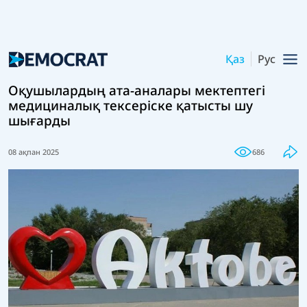
Қаз
Рус
Оқушылардың ата-аналары мектептегі
медициналық тексеріске қатысты шу
шығарды
08 ақпан 2025
686