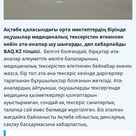
Ақтөбе қаласындағы орта мектептердің бірінде
оқушылар медициналық тексерістен өткеннен
кейін ата-аналар шу шығарды, деп хабарлайды
BAQ.KZ тілшісі.
Белгілі болғандай, бірқатар ата-
аналар әлеуметтік желіге балаларының
медициналық тексерістен өтетінінен бейхабар екенін
жазса, бір топ ата-ана тексеріс кезінде дәрігерлер
тарапынан бұзушылықтар болғанын жеткізді. Ата-
аналардың айтуынша, оқушыларды тексергенде
медицина қызметкерлері қолғаптарын
ауыстырмаған, сондай-ақ тексеріс санитарлық
талапқа сай емес бөлмеде жүргізілген. Біз аталған
жағдайға байланысты Ақтөбе облыстық денсаулық
сақтау басқармасына хабарластық.