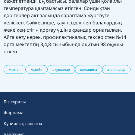
қажет етпейді. Ең бастысы, балалар үшін қолайлы
температура қамтамасыз етілген. Сондықтан
дәрігерлер акт залында сараптама жүргізуге
келіскен. Сәйкесінше, қауіпсіздік пен балалардың
жеке кеңістігін қорғау үшін экрандар орнатылған.
Айта кету керек, профилактикалық тексерістен №14
орта мектептің 3,4,8-сыныбында оқитын 98 оқушы
өткен.
мектеп
Ақтөбе
оқушылар
медицина
ата-аналар
Біз туралы
Жарнама
Құпиялық саясаты
Байланыс