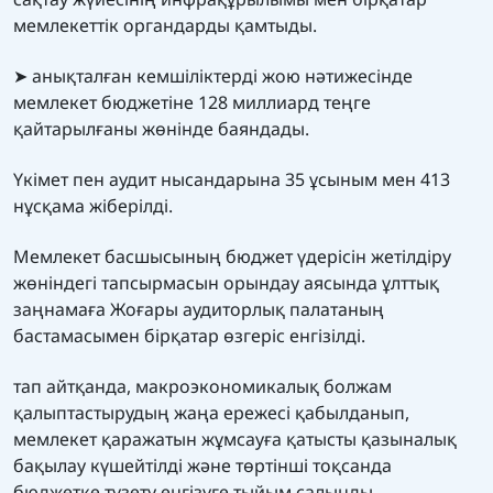
мемлекеттік органдарды қамтыды.
➤ анықталған кемшіліктерді жою нәтижесінде
мемлекет бюджетіне 128 миллиард теңге
қайтарылғаны жөнінде баяндады.
Үкімет пен аудит нысандарына 35 ұсыным мен 413
нұсқама жіберілді.
Мемлекет басшысының бюджет үдерісін жетілдіру
жөніндегі тапсырмасын орындау аясында ұлттық
заңнамаға Жоғары аудиторлық палатаның
бастамасымен бірқатар өзгеріс енгізілді.
тап айтқанда, макроэкономикалық болжам
қалыптастырудың жаңа ережесі қабылданып,
мемлекет қаражатын жұмсауға қатысты қазыналық
бақылау күшейтілді және төртінші тоқсанда
бюджетке түзету енгізуге тыйым салынды.