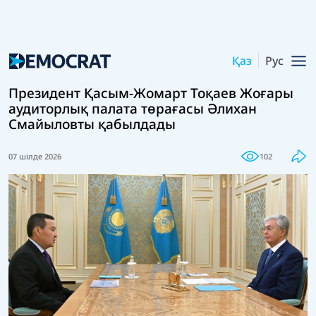
Қаз
Рус
Президент Қасым-Жомарт Тоқаев Жоғары
аудиторлық палата төрағасы Әлихан
Смайыловты қабылдады
07 шілде 2026
102