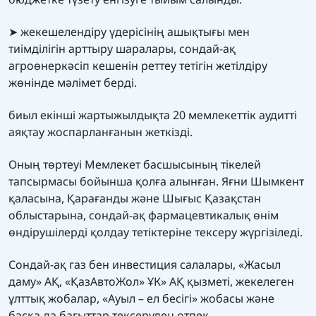
➤ жекешелендіру үдерісінің ашықтығы мен
тиімділігін арттыру шаралары, сондай-ақ
агроөнеркәсіп кешенін реттеу тетігін жетілдіру
жөнінде мәлімет берді.
биыл екінші жартыжылдықта 20 мемлекеттік аудитті
аяқтау жоспарланғанын жеткізді.
Оның төртеуі Мемлекет басшысының тікелей
тапсырмасы бойынша қолға алынған. Яғни Шымкент
қаласына, Қарағанды және Шығыс Қазақстан
облыстарына, сондай-ақ фармацевтикалық өнім
өндірушілерді қолдау тетіктеріне тексеру жүргізіледі.
Сондай-ақ газ бен инвестиция салалары, «Жасыл
даму» АҚ, «ҚазАвтоЖол» ҰК» АҚ қызметі, жекелеген
ұлттық жобалар, «Ауыл – ел бесігі» жобасы және
басқа да бағыттар тексеруден өтпек.