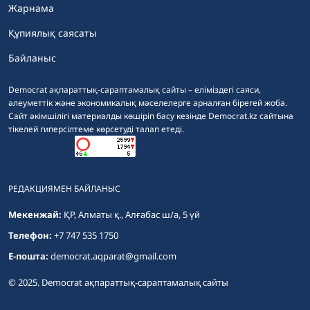
Жарнама
Құпиялық саясаты
Байланыс
Democrat ақпараттық-сараптамалық сайты – еліміздегі саяси,
әлеуметтік және экономикалық мәселелерге арналған бірегей жоба.
Сайт әкімшілігі материалды көшіріп басу кезінде Democrat.kz сайтына
тікелей гиперсілтеме көрсетуді талап етеді.
РЕДАКЦИЯМЕН БАЙЛАНЫС
Мекенжай:
ҚР, Алматы қ., Алғабас ш/а, 5 үй
Телефон:
+7 747 535 1750
E-пошта:
democrat.aqparat@gmail.com
© 2025. Democrat ақпараттық-сараптамалық сайты