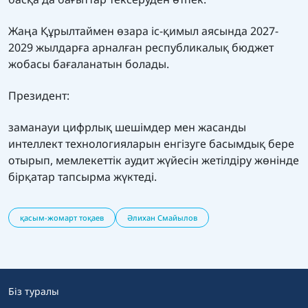
Жаңа Құрылтаймен өзара іс-қимыл аясында 2027-
2029 жылдарға арналған республикалық бюджет
жобасы бағаланатын болады.
Президент:
заманауи цифрлық шешімдер мен жасанды
интеллект технологияларын енгізуге басымдық бере
отырып, мемлекеттік аудит жүйесін жетілдіру жөнінде
бірқатар тапсырма жүктеді.
қасым-жомарт тоқаев
Әлихан Смайылов
Біз туралы