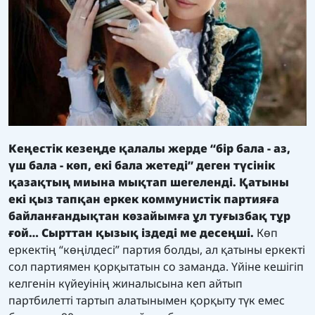
Кеңестік кезеңде қалалы жерде “бір бала - аз,
үш бала - көп, екі бала жетеді” деген түсінік
қазақтың миына мықтап шегеленді. Қатыны
екі қыз тапқан еркек коммунистік партияға
байланғандықтан көзайымға ұл туғызбақ тұр
ғой… Сырттан қызық іздеді ме десеңші.
Көп
еркектің “көңілдесі” партия болды, ал қатыны еркекті
сол партиямен қорқытатын со заманда. Үйіне кешігіп
келгенін күйеуінің жиналысына кеп айтып
партбилетті тартып алатынымен қорқыту түк емес