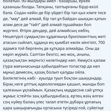
болатын. 90-жылдары әйел - базаршы, еркек
қазаншы болды. Тапқаны, таптырғаны бірді-екілі
бала. Содан кейін де бір үйдегі бір тал қыз кімге тисе
де, “мәу” дей алмай, бір тал ұл байдан шыққан қатын
алам десе де “тәйт” дей алмай пұшайман боп
жүргені. Өтірік деңдер, дей алмайсың көбің.
Нешетүрлі сұмдықтан құдағиыңа бриллианттың жеті
атасын сыйлап, құдаңа ең қымбат көлік мінгізіп, 700
адамға той бергенің де құтқара алмайды. Оны да
көріп жүрміз. Салттан безгісі, жо-жоқ, анығы,
қазақтықтан жерінгісі келетіндер көп. Көмусіз қалам
(тура мағынасында қабылдайтын топастар да көп
мұны) демесең, қазақ болып қалуды ойла.
Биліктегінің көбі - ауылда туып боқтан шыққандар.
Бірақ неге ұлттық идеологиядан қашып, жынды боп
қалғанын ұқпаймын. Қазақтың мүддесіне сай ұлтқа
жұмыс істейтін заң қабылданбаса, ертең өзің өлген
соң күйеу балаң үлес талап ететін дүбәра ұрпағың
қара шаңырағыңды ортасына түсіреді ғой, сүйегіңе