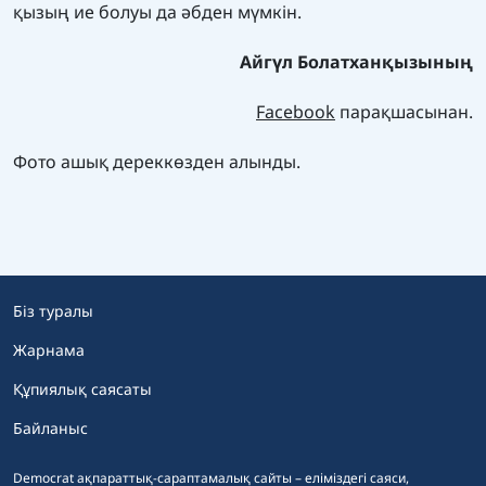
қызың ие болуы да әбден мүмкін.
Айгүл Болатханқызының
Facebook
парақшасынан.
Фото ашық дереккөзден алынды.
Біз туралы
Жарнама
Құпиялық саясаты
Байланыс
Democrat ақпараттық-сараптамалық сайты – еліміздегі саяси,