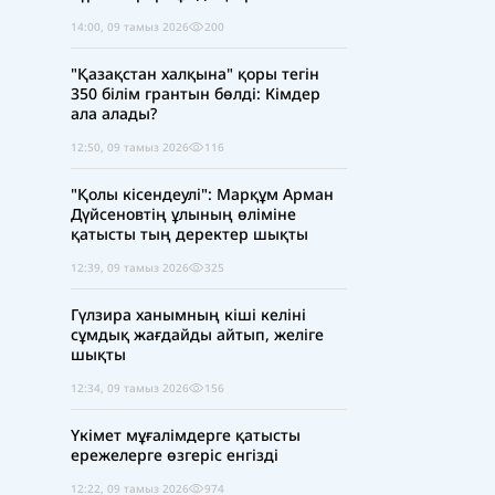
болды
14:00, 09 тамыз 2026
200
"Қазақстан халқына" қоры тегін
350 білім грантын бөлді: Кімдер
ала алады?
12:50, 09 тамыз 2026
116
"Қолы кісендеулі": Марқұм Арман
Дүйсеновтің ұлының өліміне
қатысты тың деректер шықты
12:39, 09 тамыз 2026
325
Гүлзира ханымның кіші келіні
сұмдық жағдайды айтып, желіге
шықты
12:34, 09 тамыз 2026
156
Үкімет мұғалімдерге қатысты
ережелерге өзгеріс енгізді
12:22, 09 тамыз 2026
974