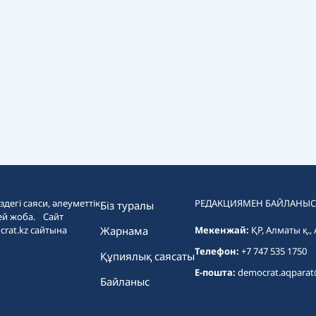
дегі саяси, әлеуметтік
РЕДАКЦИЯМЕН БАЙЛАНЫС
Біз туралы
ей жоба. Сайт
crat.kz сайтына
Жарнама
Мекенжай:
ҚР, Алматы қ.,
Телефон:
+7 747 535 1750
Құпиялық саясаты
E-пошта:
democrat.aqpara
Байланыс