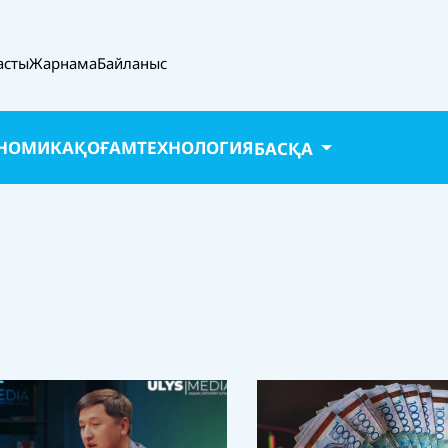
асты
Жарнама
Байланыс
НОМИКА
ҚОҒАМ
ТЕХНОЛОГИЯ
БАСҚА