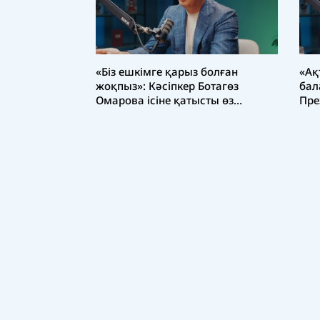
«Біз ешкімге қарыз болған
«Ақ
жоқпыз»: Кәсіпкер Ботагөз
бал
Омарова ісіне қатысты өз
Пре
нұсқасын айтты
бай
жау