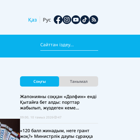
Қаз
Рус
Соңғы
Танымал
Жапонияны соққан «Долфин» енді
Қытайға бет алды: порттар
жабылып, жүздеген кеме
жасырынды
09:00, 10 тамыз 2026
47
«120 балл жинадым, неге грант
жоқ?» Министрлік даулы сұраққа