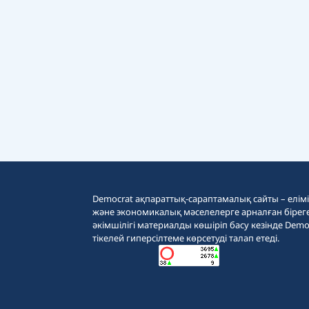
Democrat ақпараттық-сараптамалық сайты – еліміз
және экономикалық мәселелерге арналған бірег
әкімшілігі материалды көшіріп басу кезінде Demo
тікелей гиперсілтеме көрсетуді талап етеді.