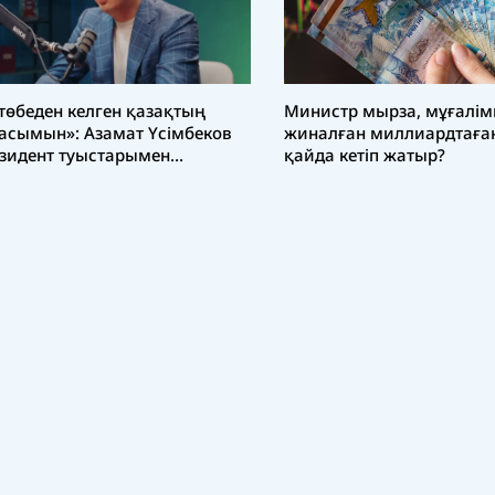
Министр мырза, мұғалім
төбеден келген қазақтың
жиналған миллиардтаған
асымын»: Азамат Үсімбеков
қайда кетіп жатыр?
зидент туыстарымен
ланыс туралы қауесетке
ап берді