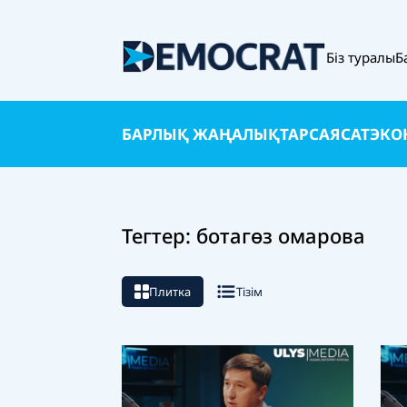
Біз туралы
Б
БАРЛЫҚ ЖАҢАЛЫҚТАР
САЯСАТ
ЭКО
Тегтер: ботагөз омарова
Плитка
Тізім