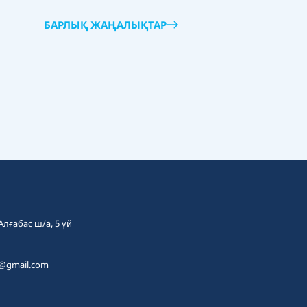
БАРЛЫҚ ЖАҢАЛЫҚТАР
 Алғабас ш/а, 5 үй
t@gmail.com