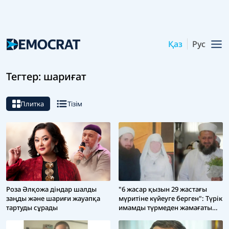
Қаз
Рус
Тегтер: шариғат
Плитка
Тізім
Роза Әлқожа діндар шалды
"6 жасар қызын 29 жастағы
заңды және шариғи жауапқа
мүритіне күйеуге берген": Түрік
тартуды сұрады
имамды түрмеден жамағаты
думандатып қарсы алды