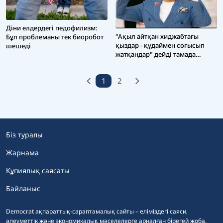
Діни елдердегі педофилизм:
"Ақыл айтқан хиджабтағы
Бұл проблеманы тек биоробот
қыздар - құдаймен соғысып
шешеді
жатқандар" дейді тамада
Сабыржан (ВИДЕО)
1
2
Біз туралы
Жарнама
Құпиялық саясаты
Байланыс
Democrat ақпараттық-сараптамалық сайты – еліміздегі саяси,
әлеуметтік және экономикалық мәселелерге арналған бірегей жоба.