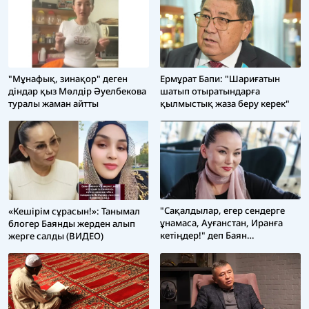
"Мұнафық, зинақор" деген
Ермұрат Бапи: "Шариғатын
діндар қыз Мөлдір Әуелбекова
шатып отыратындарға
туралы жаман айтты
қылмыстық жаза беру керек"
"Сақалдылар, егер сендерге
«Кешірім сұрасын!»: Танымал
ұнамаса, Ауғанстан, Иранға
блогер Баянды жерден алып
кетіңдер!" деп Баян
жерге салды (ВИДЕО)
Мақсатқызы үндеу жасады