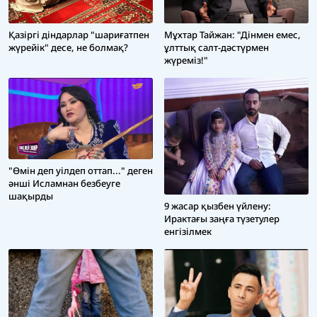
Мұхтар Тайжан: "Дінмен емес,
Қазіргі діндарлар "шариғатпен
ұлттық салт-дәстүрмен
жүрейік" десе, не болмақ?
жүреміз!"
"Өмін деп уілдеп оттап..." деген
әнші Исламнан безбеуге
шақырды
9 жасар қызбен үйлену:
Ирактағы заңға түзетулер
енгізілмек