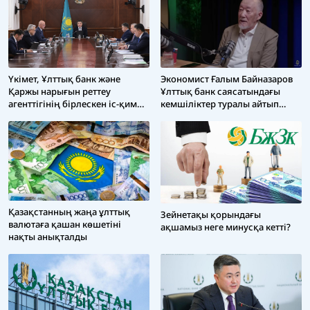
Үкімет, Ұлттық банк және
Экономист Ғалым Байназаров
Қаржы нарығын реттеу
Ұлттық банк саясатындағы
агенттігінің бірлескен іс-қимыл
кемшіліктер туралы айтып
бағдарламасы қабылданды
берді
Қазақстанның жаңа ұлттық
Зейнетақы қорындағы
валютаға қашан көшетіні
ақшамыз неге минусқа кетті?
нақты анықталды