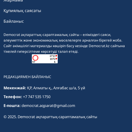
Құпиялық саясаты
Байланыс
Democrat ақпараттық-сараптамалық сайты – еліміздегі саяси,
әлеуметтік және экономикалық мәселелерге арналған бірегей жоба.
Сайт әкімшілігі материалды көшіріп басу кезінде Democrat.kz сайтына
тікелей гиперсілтеме көрсетуді талап етеді.
РЕДАКЦИЯМЕН БАЙЛАНЫС
Мекенжай:
ҚР, Алматы қ., Алғабас ш/а, 5 үй
Телефон:
+7 747 535 1750
E-пошта:
democrat.aqparat@gmail.com
© 2025. Democrat ақпараттық-сараптамалық сайты