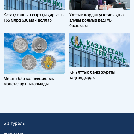
Қазақстанның сыртқы қарызы -
Ұлттық қордан уыстап ақша
165 млрд 630 млн доллар
алуды қоямыз деді ҰБ
басшысы
ҚР Ұлттық банкі жұртты
таңғалдырды
Мешіті бар коллекциялық
монеталар шығарылды
Біз туралы
Жарнама