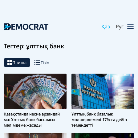
Қаз
Рус
Тегтер: ұлттық банк
Плитка
Тізім
Қазақстанда несие арзандай
Ұлттық банк базалық
ма: Ұлттық банк басшысы
мөлшерлемені 17%-ға дейін
мәлімдеме жасады
төмендетті